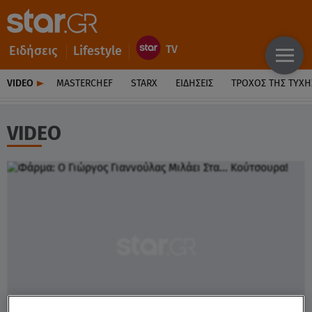
Ειδήσεις
Lifestyle
VIDEO
MASTERCHEF
STARX
ΕΙΔΉΣΕΙΣ
ΤΡΟΧΌΣ ΤΗΣ ΤΎΧΗ
VIDEO