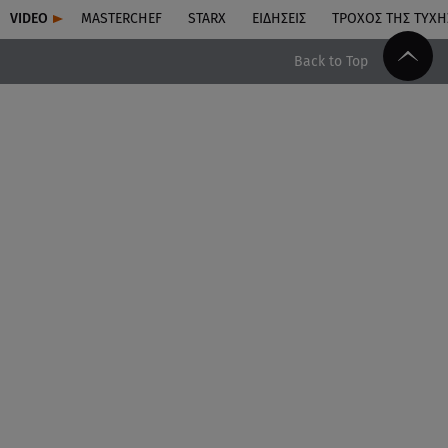
VIDEO
MASTERCHEF
STARX
ΕΙΔΉΣΕΙΣ
ΤΡΟΧΌΣ ΤΗΣ ΤΎΧΗ
Back to Top