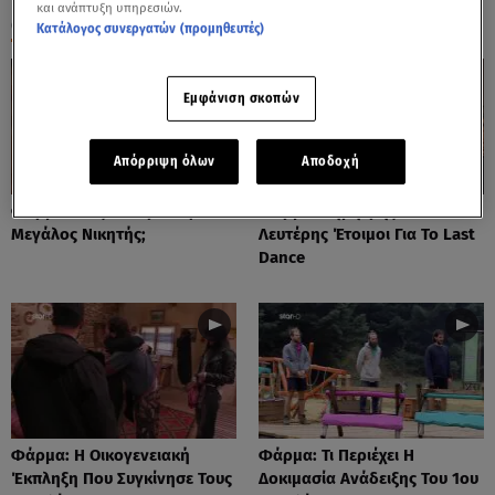
και ανάπτυξη υπηρεσιών.
ΟΛΑ ΤΑ ΒΙΝΤΕΟ
Κατάλογος συνεργατών (προμηθευτές)
Εμφάνιση σκοπών
Απόρριψη όλων
Αποδοχή
Φάρμα: Πώς Θα Προκύψει Ο
Φάρμα: Δημήτρης Και
Μεγάλος Νικητής;
Λευτέρης Έτοιμοι Για Το Last
Dance
Φάρμα: Η Οικογενειακή
Φάρμα: Τι Περιέχει Η
Έκπληξη Που Συγκίνησε Τους
Δοκιμασία Ανάδειξης Του 1ου