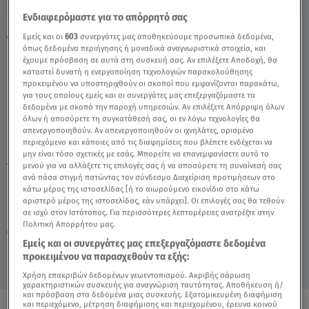
Ενδιαφερόμαστε για το απόρρητό σας
Φάρμα: Ο Γιώργος Γιαννούλας Μιλάει Στα...
Εμείς και οι
603
συνεργάτες μας αποθηκεύουμε προσωπικά δεδομένα,
όπως δεδομένα περιήγησης ή μοναδικά αναγνωριστικά στοιχεία, και
Κούτσουρα! - Video
έχουμε πρόσβαση σε αυτά στη συσκευή σας. Αν επιλέξετε Αποδοχή, θα
καταστεί δυνατή η ενεργοποίηση τεχνολογιών παρακολούθησης
προκειμένου να υποστηριχθούν οι σκοποί που εμφανίζονται παρακάτω,
για τους οποίους εμείς και οι συνεργάτες μας επεξεργαζόμαστε τα
δεδομένα με σκοπό την παροχή υπηρεσιών. Αν επιλέξετε Απόρριψη όλων
όλων ή αποσύρετε τη συγκατάθεσή σας, οι εν λόγω τεχνολογίες θα
απενεργοποιηθούν. Αν απενεργοποιηθούν οι ιχνηλάτες, ορισμένο
περιεχόμενο και κάποιες από τις διαφημίσεις που βλέπετε ενδέχεται να
μην είναι τόσο σχετικές με εσάς. Μπορείτε να επανεμφανίσετε αυτό το
μενού για να αλλάξετε τις επιλογές σας ή να αποσύρετε τη συναίνεσή σας
TAGS:
ΦΑΡΜΑ
ΓΙΩΡΓΟΣ ΓΙΑΝΝΟΥΛΑΣ
ΦΑΡΜΑ ΓΙΩΡΓΟΣ
ανά πάσα στιγμή πατώντας τον σύνδεσμο Διαχείριση προτιμήσεων στο
κάτω μέρος της ιστοσελίδας [ή το αιωρούμενο εικονίδιο στο κάτω
αριστερό μέρος της ιστοσελίδας, εάν υπάρχει]. Οι επιλογές σας θα τεθούν
σε ισχύ στον Ιστότοπος. Για περισσότερες λεπτομέρειες ανατρέξτε στην
Παρασκευή 7 Αυγούστου 2026
Πολιτική Απορρήτου μας.
17.10.23, 21:36
MEDIA
Εμείς και οι συνεργάτες μας επεξεργαζόμαστε δεδομένα
προκειμένου να παρασχεθούν τα εξής:
Χρήση επακριβών δεδομένων γεωεντοπισμού. Ακριβής σάρωση
χαρακτηριστικών συσκευής για αναγνώριση ταυτότητας. Αποθήκευση ή/
και πρόσβαση στα δεδομένα μιας συσκευής. Εξατομικευμένη διαφήμιση
και περιεχόμενο, μέτρηση διαφήμισης και περιεχομένου, έρευνα κοινού