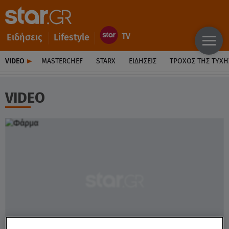
Ειδήσεις
Lifestyle
VIDEO
MASTERCHEF
STARX
ΕΙΔΉΣΕΙΣ
ΤΡΟΧΌΣ ΤΗΣ ΤΎΧΗ
VIDEO