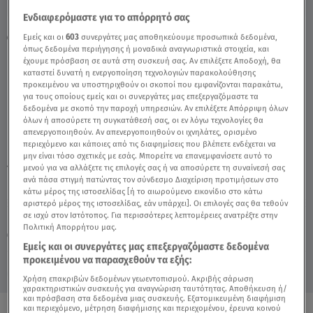
Ενδιαφερόμαστε για το απόρρητό σας
Φάρμα: Το Τρίλημμα Που Δίχασε Την
Εμείς και οι
603
συνεργάτες μας αποθηκεύουμε προσωπικά δεδομένα,
όπως δεδομένα περιήγησης ή μοναδικά αναγνωριστικά στοιχεία, και
Πράσινη Ομάδα - Video
έχουμε πρόσβαση σε αυτά στη συσκευή σας. Αν επιλέξετε Αποδοχή, θα
καταστεί δυνατή η ενεργοποίηση τεχνολογιών παρακολούθησης
προκειμένου να υποστηριχθούν οι σκοποί που εμφανίζονται παρακάτω,
για τους οποίους εμείς και οι συνεργάτες μας επεξεργαζόμαστε τα
δεδομένα με σκοπό την παροχή υπηρεσιών. Αν επιλέξετε Απόρριψη όλων
όλων ή αποσύρετε τη συγκατάθεσή σας, οι εν λόγω τεχνολογίες θα
απενεργοποιηθούν. Αν απενεργοποιηθούν οι ιχνηλάτες, ορισμένο
περιεχόμενο και κάποιες από τις διαφημίσεις που βλέπετε ενδέχεται να
μην είναι τόσο σχετικές με εσάς. Μπορείτε να επανεμφανίσετε αυτό το
μενού για να αλλάξετε τις επιλογές σας ή να αποσύρετε τη συναίνεσή σας
TAGS:
ΦΑΡΜΑ
ανά πάσα στιγμή πατώντας τον σύνδεσμο Διαχείριση προτιμήσεων στο
κάτω μέρος της ιστοσελίδας [ή το αιωρούμενο εικονίδιο στο κάτω
αριστερό μέρος της ιστοσελίδας, εάν υπάρχει]. Οι επιλογές σας θα τεθούν
σε ισχύ στον Ιστότοπος. Για περισσότερες λεπτομέρειες ανατρέξτε στην
Παρασκευή 7 Αυγούστου 2026
Πολιτική Απορρήτου μας.
10.10.23, 22:59
MEDIA
Εμείς και οι συνεργάτες μας επεξεργαζόμαστε δεδομένα
προκειμένου να παρασχεθούν τα εξής:
Χρήση επακριβών δεδομένων γεωεντοπισμού. Ακριβής σάρωση
χαρακτηριστικών συσκευής για αναγνώριση ταυτότητας. Αποθήκευση ή/
και πρόσβαση στα δεδομένα μιας συσκευής. Εξατομικευμένη διαφήμιση
και περιεχόμενο, μέτρηση διαφήμισης και περιεχομένου, έρευνα κοινού