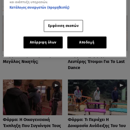
και ανάπτυξη υπηρεσιών.
ΟΛΑ ΤΑ ΒΙΝΤΕΟ
Κατάλογος συνεργατών (προμηθευτές)
Εμφάνιση σκοπών
Απόρριψη όλων
Αποδοχή
Φάρμα: Πώς Θα Προκύψει Ο
Φάρμα: Δημήτρης Και
Μεγάλος Νικητής;
Λευτέρης Έτοιμοι Για Το Last
Dance
Φάρμα: Η Οικογενειακή
Φάρμα: Τι Περιέχει Η
Έκπληξη Που Συγκίνησε Τους
Δοκιμασία Ανάδειξης Του 1ου