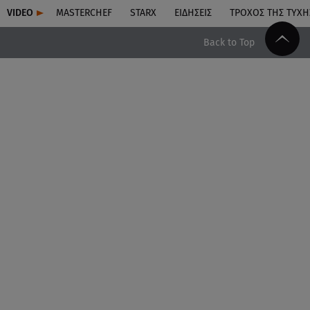
VIDEO
MASTERCHEF
STARX
ΕΙΔΉΣΕΙΣ
ΤΡΟΧΌΣ ΤΗΣ ΤΎΧΗ
Back to Top