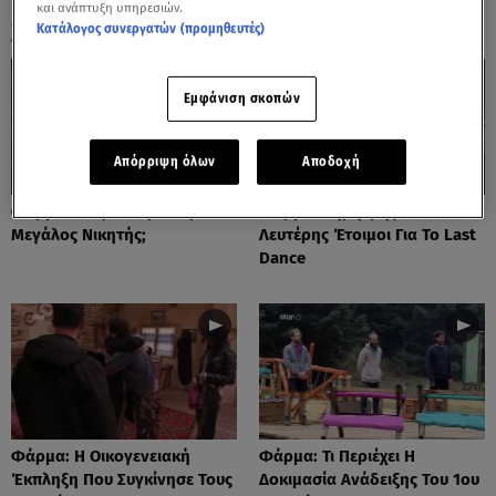
και ανάπτυξη υπηρεσιών.
ΟΛΑ ΤΑ ΒΙΝΤΕΟ
Κατάλογος συνεργατών (προμηθευτές)
Εμφάνιση σκοπών
Απόρριψη όλων
Αποδοχή
Φάρμα: Πώς Θα Προκύψει Ο
Φάρμα: Δημήτρης Και
Μεγάλος Νικητής;
Λευτέρης Έτοιμοι Για Το Last
Dance
Φάρμα: Η Οικογενειακή
Φάρμα: Τι Περιέχει Η
Έκπληξη Που Συγκίνησε Τους
Δοκιμασία Ανάδειξης Του 1ου