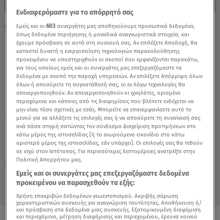
Ενδιαφερόμαστε για το απόρρητό σας
Φάρμα: Όσα Δεν Ξέρετε Για Την 52Χρονη
Εμείς και οι
603
συνεργάτες μας αποθηκεύουμε προσωπικά δεδομένα,
όπως δεδομένα περιήγησης ή μοναδικά αναγνωριστικά στοιχεία, και
Μαρία Περπινιά - Video
έχουμε πρόσβαση σε αυτά στη συσκευή σας. Αν επιλέξετε Αποδοχή, θα
καταστεί δυνατή η ενεργοποίηση τεχνολογιών παρακολούθησης
προκειμένου να υποστηριχθούν οι σκοποί που εμφανίζονται παρακάτω,
για τους οποίους εμείς και οι συνεργάτες μας επεξεργαζόμαστε τα
δεδομένα με σκοπό την παροχή υπηρεσιών. Αν επιλέξετε Απόρριψη όλων
όλων ή αποσύρετε τη συγκατάθεσή σας, οι εν λόγω τεχνολογίες θα
απενεργοποιηθούν. Αν απενεργοποιηθούν οι ιχνηλάτες, ορισμένο
περιεχόμενο και κάποιες από τις διαφημίσεις που βλέπετε ενδέχεται να
μην είναι τόσο σχετικές με εσάς. Μπορείτε να επανεμφανίσετε αυτό το
μενού για να αλλάξετε τις επιλογές σας ή να αποσύρετε τη συναίνεσή σας
TAGS:
ΦΑΡΜΑ
ΦΑΡΜΑ ΠΑΙΚΤΕΣ
ανά πάσα στιγμή πατώντας τον σύνδεσμο Διαχείριση προτιμήσεων στο
κάτω μέρος της ιστοσελίδας [ή το αιωρούμενο εικονίδιο στο κάτω
αριστερό μέρος της ιστοσελίδας, εάν υπάρχει]. Οι επιλογές σας θα τεθούν
σε ισχύ στον Ιστότοπος. Για περισσότερες λεπτομέρειες ανατρέξτε στην
Πέμπτη 6 Αυγούστου 2026
Πολιτική Απορρήτου μας.
26.09.23, 21:11
MEDIA
Εμείς και οι συνεργάτες μας επεξεργαζόμαστε δεδομένα
προκειμένου να παρασχεθούν τα εξής:
Χρήση επακριβών δεδομένων γεωεντοπισμού. Ακριβής σάρωση
χαρακτηριστικών συσκευής για αναγνώριση ταυτότητας. Αποθήκευση ή/
και πρόσβαση στα δεδομένα μιας συσκευής. Εξατομικευμένη διαφήμιση
και περιεχόμενο, μέτρηση διαφήμισης και περιεχομένου, έρευνα κοινού