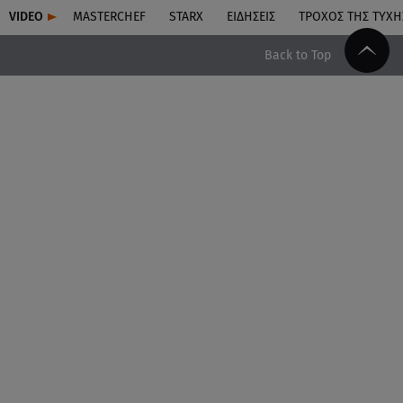
VIDEO
MASTERCHEF
STARX
ΕΙΔΉΣΕΙΣ
ΤΡΟΧΌΣ ΤΗΣ ΤΎΧΗ
Back to Top