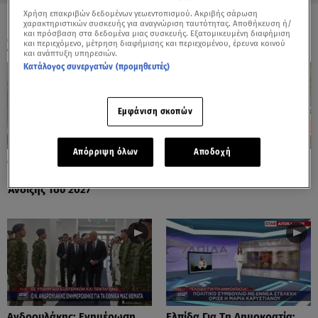
Χρήση επακριβών δεδομένων γεωεντοπισμού. Ακριβής σάρωση
χαρακτηριστικών συσκευής για αναγνώριση ταυτότητας. Αποθήκευση ή/
και πρόσβαση στα δεδομένα μιας συσκευής. Εξατομικευμένη διαφήμιση
ΟΛΑ ΤΑ ΒΙΝΤΕΟ
και περιεχόμενο, μέτρηση διαφήμισης και περιεχομένου, έρευνα κοινού
και ανάπτυξη υπηρεσιών.
Κατάλογος συνεργατών (προμηθευτές)
Εμφάνιση σκοπών
Απόρριψη όλων
Αποδοχή
Μητσοτάκης: Σχεδιάζει
Μαρκόπουλος Κατά Άδωνι
Εκλογές Στο Τέλος Της
Λόγω Κασσελάκη
Άνοιξης Του 2027
Ανδρουλάκης: Ενημέρωση
Ελπίδα Για Τη Δημοκρατία: