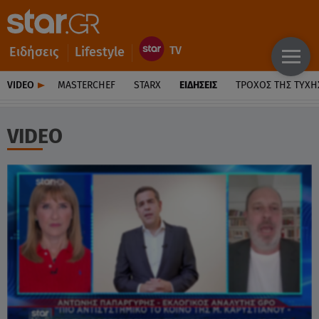
Ειδήσεις
Lifestyle
VIDEO
MASTERCHEF
STARX
ΕΙΔΉΣΕΙΣ
ΤΡΟΧΌΣ ΤΗΣ ΤΎΧΗ
VIDEO