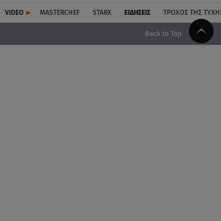
VIDEO
MASTERCHEF
STARX
ΕΙΔΉΣΕΙΣ
ΤΡΟΧΌΣ ΤΗΣ ΤΎΧΗ
Back to Top