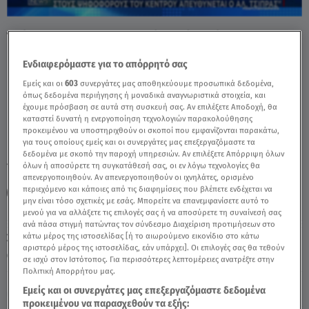
Τσίπρας – Καρυστιανού: Από Πού
Παίρνουν Ψήφους - Video
Ενδιαφερόμαστε για το απόρρητό σας
Εμείς και οι
603
συνεργάτες μας αποθηκεύουμε προσωπικά δεδομένα,
όπως δεδομένα περιήγησης ή μοναδικά αναγνωριστικά στοιχεία, και
έχουμε πρόσβαση σε αυτά στη συσκευή σας. Αν επιλέξετε Αποδοχή, θα
καταστεί δυνατή η ενεργοποίηση τεχνολογιών παρακολούθησης
προκειμένου να υποστηριχθούν οι σκοποί που εμφανίζονται παρακάτω,
για τους οποίους εμείς και οι συνεργάτες μας επεξεργαζόμαστε τα
δεδομένα με σκοπό την παροχή υπηρεσιών. Αν επιλέξετε Απόρριψη όλων
TAGS:
όλων ή αποσύρετε τη συγκατάθεσή σας, οι εν λόγω τεχνολογίες θα
ΑΛΕΞΗΣ ΤΣΙΠΡΑΣ
ΜΑΡΙΑ ΚΑΡΥΣΤΙΑΝΟΥ
GPO
απενεργοποιηθούν. Αν απενεργοποιηθούν οι ιχνηλάτες, ορισμένο
περιεχόμενο και κάποιες από τις διαφημίσεις που βλέπετε ενδέχεται να
ΑΝΤΩΝΗΣ ΠΑΠΑΡΓΥΡΗΣ
μην είναι τόσο σχετικές με εσάς. Μπορείτε να επανεμφανίσετε αυτό το
μενού για να αλλάξετε τις επιλογές σας ή να αποσύρετε τη συναίνεσή σας
ανά πάσα στιγμή πατώντας τον σύνδεσμο Διαχείριση προτιμήσεων στο
Σάββατο 8 Αυγούστου 2026
κάτω μέρος της ιστοσελίδας [ή το αιωρούμενο εικονίδιο στο κάτω
αριστερό μέρος της ιστοσελίδας, εάν υπάρχει]. Οι επιλογές σας θα τεθούν
18.05.26, 21:55
ΠΟΛΙΤΙΚΗ
σε ισχύ στον Ιστότοπος. Για περισσότερες λεπτομέρειες ανατρέξτε στην
Πολιτική Απορρήτου μας.
Εμείς και οι συνεργάτες μας επεξεργαζόμαστε δεδομένα
προκειμένου να παρασχεθούν τα εξής: