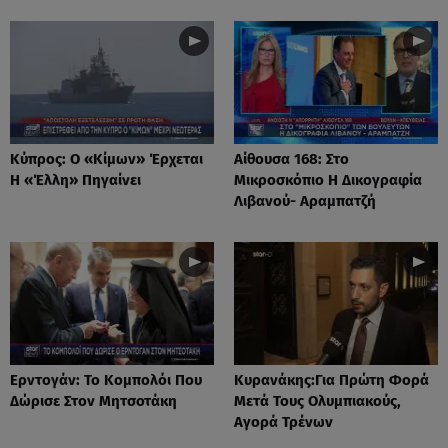
Κύπρος: Ο «Κίμων» Έρχεται
Αίθουσα 168: Στο
Η «Έλλη» Πηγαίνει
Μικροσκόπιο Η Δικογραφία
Λιβανού- Αραμπατζή
Ερντογάν: Το Kομπολόι Που
Κυρανάκης:Για Πρώτη Φορά
Δώρισε Στον Μητσοτάκη
Μετά Τους Ολυμπιακούς,
Αγορά Τρένων