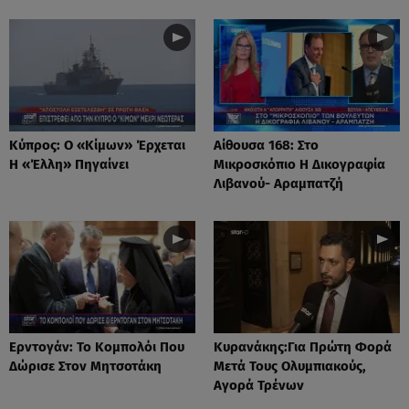
Κύπρος: Ο «Κίμων» Έρχεται
Αίθουσα 168: Στο
Η «Έλλη» Πηγαίνει
Μικροσκόπιο Η Δικογραφία
Λιβανού- Αραμπατζή
Ερντογάν: Το Kομπολόι Που
Κυρανάκης:Για Πρώτη Φορά
Δώρισε Στον Μητσοτάκη
Μετά Τους Ολυμπιακούς,
Αγορά Τρένων