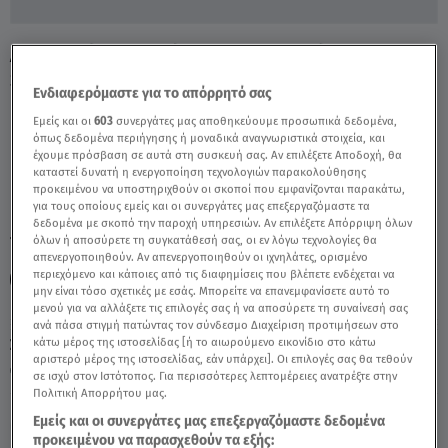
Αντιπαράθεση Σκέρτσου – Πυργιώτη Στα
Social Media - Video
Ενδιαφερόμαστε για το απόρρητό σας
Εμείς και οι
603
συνεργάτες μας αποθηκεύουμε προσωπικά δεδομένα,
όπως δεδομένα περιήγησης ή μοναδικά αναγνωριστικά στοιχεία, και
έχουμε πρόσβαση σε αυτά στη συσκευή σας. Αν επιλέξετε Αποδοχή, θα
καταστεί δυνατή η ενεργοποίηση τεχνολογιών παρακολούθησης
προκειμένου να υποστηριχθούν οι σκοποί που εμφανίζονται παρακάτω,
για τους οποίους εμείς και οι συνεργάτες μας επεξεργαζόμαστε τα
δεδομένα με σκοπό την παροχή υπηρεσιών. Αν επιλέξετε Απόρριψη όλων
TAGS:
όλων ή αποσύρετε τη συγκατάθεσή σας, οι εν λόγω τεχνολογίες θα
ΑΚΗΣ ΣΚΕΡΤΣΟΣ
ΜΑΡΙΑΝΝΑ ΠΥΡΓΙΩΤΗ
απενεργοποιηθούν. Αν απενεργοποιηθούν οι ιχνηλάτες, ορισμένο
περιεχόμενο και κάποιες από τις διαφημίσεις που βλέπετε ενδέχεται να
SOCIAL MEDIA
μην είναι τόσο σχετικές με εσάς. Μπορείτε να επανεμφανίσετε αυτό το
μενού για να αλλάξετε τις επιλογές σας ή να αποσύρετε τη συναίνεσή σας
ανά πάσα στιγμή πατώντας τον σύνδεσμο Διαχείριση προτιμήσεων στο
Σάββατο 8 Αυγούστου 2026
κάτω μέρος της ιστοσελίδας [ή το αιωρούμενο εικονίδιο στο κάτω
αριστερό μέρος της ιστοσελίδας, εάν υπάρχει]. Οι επιλογές σας θα τεθούν
24.07.25, 22:14
ΠΟΛΙΤΙΚΗ
σε ισχύ στον Ιστότοπος. Για περισσότερες λεπτομέρειες ανατρέξτε στην
Πολιτική Απορρήτου μας.
Εμείς και οι συνεργάτες μας επεξεργαζόμαστε δεδομένα
προκειμένου να παρασχεθούν τα εξής: