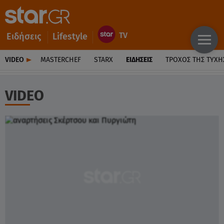
Ειδήσεις
Lifestyle
VIDEO
MASTERCHEF
STARX
ΕΙΔΉΣΕΙΣ
ΤΡΟΧΌΣ ΤΗΣ ΤΎΧΗ
VIDEO