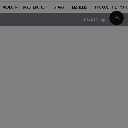
VIDEO
MASTERCHEF
STARX
ΕΙΔΉΣΕΙΣ
ΤΡΟΧΌΣ ΤΗΣ ΤΎΧΗ
Back to Top