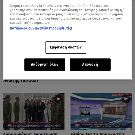
Χρήση επακριβών δεδομένων γεωεντοπισμού. Ακριβής σάρωση
χαρακτηριστικών συσκευής για αναγνώριση ταυτότητας. Αποθήκευση ή/
και πρόσβαση στα δεδομένα μιας συσκευής. Εξατομικευμένη διαφήμιση
ΟΛΑ ΤΑ ΒΙΝΤΕΟ
και περιεχόμενο, μέτρηση διαφήμισης και περιεχομένου, έρευνα κοινού
και ανάπτυξη υπηρεσιών.
Κατάλογος συνεργατών (προμηθευτές)
Εμφάνιση σκοπών
Απόρριψη όλων
Αποδοχή
Μητσοτάκης: Σχεδιάζει
Μαρκόπουλος Κατά Άδωνι
Εκλογές Στο Τέλος Της
Λόγω Κασσελάκη
Άνοιξης Του 2027
Ανδρουλάκης: Ενημέρωση
Ελπίδα Για Τη Δημοκρατία: