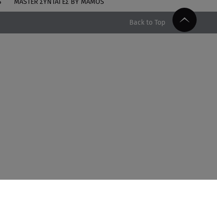
S
MASTER ΣΥΝΤΑΓΈΣ BY MAMOS
Back to Top