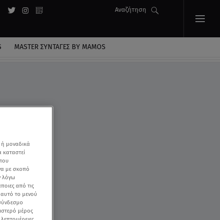
Αναζήτηση
S
MASTER ΣΥΝΤΑΓΈΣ BY MAMOS
 ή μοναδικά
α καταστεί
 που
να με σκοπό
ν λόγω
ποιες από τις
ε αυτό το μενού
 σύνδεσμο
ριστερό μέρος
ς λεπτομέρειες