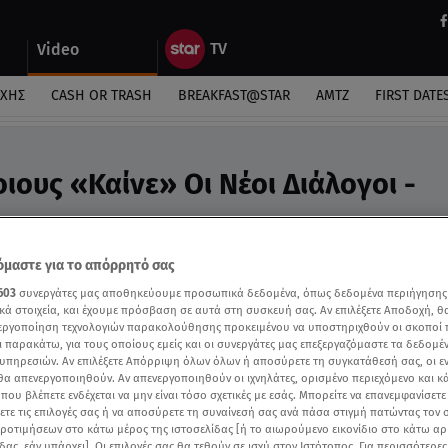
Video
ΎΧΗΣ
CASH OR TRASH
BREAKFAST@STAR
ΑΜΤΖ
FIRST DATE
ιους «Καίνε» Οι Νέοι Διάλογοι -
ύς, βουλευτές και στελέχη του ΟΠΕΚΕΠΕ
μαστε για το απόρρητό σας
603
συνεργάτες μας αποθηκεύουμε προσωπικά δεδομένα, όπως δεδομένα περιήγησης
κά στοιχεία, και έχουμε πρόσβαση σε αυτά στη συσκευή σας. Αν επιλέξετε Αποδοχή, θ
νεργοποίηση τεχνολογιών παρακολούθησης προκειμένου να υποστηριχθούν οι σκοποί
ι παρακάτω, για τους οποίους εμείς και οι συνεργάτες μας επεξεργαζόμαστε τα δεδομέ
υπηρεσιών. Αν επιλέξετε Απόρριψη όλων όλων ή αποσύρετε τη συγκατάθεσή σας, οι ε
 θα απενεργοποιηθούν. Αν απενεργοποιηθούν οι ιχνηλάτες, ορισμένο περιεχόμενο και κά
 που βλέπετε ενδέχεται να μην είναι τόσο σχετικές με εσάς. Μπορείτε να επανεμφανίσετ
ξετε τις επιλογές σας ή να αποσύρετε τη συναίνεσή σας ανά πάσα στιγμή πατώντας τον
προτιμήσεων στο κάτω μέρος της ιστοσελίδας [ή το αιωρούμενο εικονίδιο στο κάτω α
δας, εάν υπάρχει]. Οι επιλογές σας θα τεθούν σε ισχύ στον Ιστότοπος. Για περισσότερε