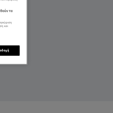
εθούν τα
αγνώριση
ση και
οδοχή