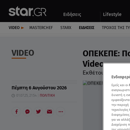
Αθλητικά
Quiz
Ειδήσεις
Lifestyle
Αυτοκίνητο
VIDEO
MASTERCHEF
STARX
ΕΙΔΉΣΕΙΣ
ΤΡΟΧΌΣ ΤΗΣ Τ
VIDEO
ΟΠΕΚΕΠΕ: Πο
Video
Εκθέτουν Υπουργο
Ενδιαφερό
Εμείς και οι
Πέμπτη 6 Αυγούστου 2026
αναγνωριστι
δυνατή η ε
01.07.25, 21:54
ΠΟΛΙΤΙΚΗ
εμφανίζοντα
την παροχή 
τεχνολογίες
διαφημίσεις
για να αλλά
Διαχείριση 
της ιστοσελί