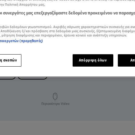
την Πολιτική Απορρήτου μας.
 οι συνεργάτες μας επεξεργαζόμαστε δεδομένα προκειμένου να παρασχ
ριβών δεδομένων γεωεντοπισμού. Ακριβής σάρωση χαρακτηριστικών συσκευής για αν
 Αποθήκευση ή/και πρόσβαση στα δεδομένα μιας συσκευής. Εξατομικευμένη διαφήμι
, μέτρηση διαφήμισης και περιεχομένου, έρευνα κοινού και ανάπτυξη υπηρεσιών.
συνεργατών (προμηθευτές)
η σκοπών
Απόρριψη όλων
Απ
ΑΛΟΓΟΙ
ΕΠΙΔΟΤΗΣΕΙΣ
Περισσότερα Video