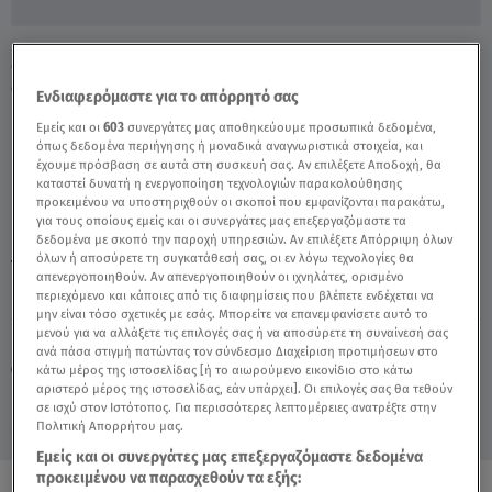
Μελέτη: Οι αρμοδιότητές της και η
αναφορά στη Βόζεμπεργκ - Video
Ενδιαφερόμαστε για το απόρρητό σας
Εμείς και οι
603
συνεργάτες μας αποθηκεύουμε προσωπικά δεδομένα,
όπως δεδομένα περιήγησης ή μοναδικά αναγνωριστικά στοιχεία, και
έχουμε πρόσβαση σε αυτά στη συσκευή σας. Αν επιλέξετε Αποδοχή, θα
καταστεί δυνατή η ενεργοποίηση τεχνολογιών παρακολούθησης
προκειμένου να υποστηριχθούν οι σκοποί που εμφανίζονται παρακάτω,
για τους οποίους εμείς και οι συνεργάτες μας επεξεργαζόμαστε τα
δεδομένα με σκοπό την παροχή υπηρεσιών. Αν επιλέξετε Απόρριψη όλων
όλων ή αποσύρετε τη συγκατάθεσή σας, οι εν λόγω τεχνολογίες θα
TAGS:
ΕΛΕΟΝΩΡΑ ΜΕΛΕΤΗ
απενεργοποιηθούν. Αν απενεργοποιηθούν οι ιχνηλάτες, ορισμένο
περιεχόμενο και κάποιες από τις διαφημίσεις που βλέπετε ενδέχεται να
μην είναι τόσο σχετικές με εσάς. Μπορείτε να επανεμφανίσετε αυτό το
μενού για να αλλάξετε τις επιλογές σας ή να αποσύρετε τη συναίνεσή σας
Πέμπτη 6 Αυγούστου 2026
ανά πάσα στιγμή πατώντας τον σύνδεσμο Διαχείριση προτιμήσεων στο
κάτω μέρος της ιστοσελίδας [ή το αιωρούμενο εικονίδιο στο κάτω
02.04.25, 11:41
ΠΟΛΙΤΙΚΗ
αριστερό μέρος της ιστοσελίδας, εάν υπάρχει]. Οι επιλογές σας θα τεθούν
σε ισχύ στον Ιστότοπος. Για περισσότερες λεπτομέρειες ανατρέξτε στην
Πολιτική Απορρήτου μας.
Εμείς και οι συνεργάτες μας επεξεργαζόμαστε δεδομένα
προκειμένου να παρασχεθούν τα εξής: