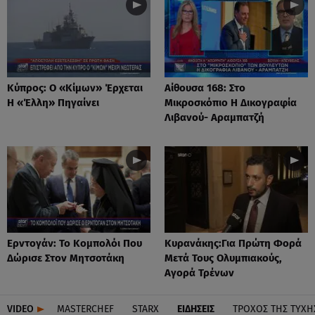
Κύπρος: Ο «Κίμων» Έρχεται
Αίθουσα 168: Στο
Η «Έλλη» Πηγαίνει
Μικροσκόπιο Η Δικογραφία
Λιβανού- Αραμπατζή
Ερντογάν: Το Kομπολόι Που
Κυρανάκης:Για Πρώτη Φορά
Δώρισε Στον Μητσοτάκη
Μετά Τους Ολυμπιακούς,
Αγορά Τρένων
VIDEO
MASTERCHEF
STARX
ΕΙΔΉΣΕΙΣ
ΤΡΟΧΌΣ ΤΗΣ ΤΎΧΗ