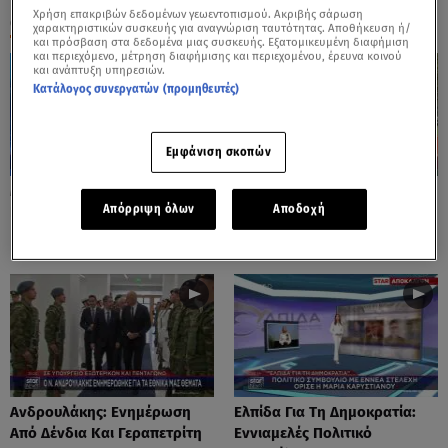
Χρήση επακριβών δεδομένων γεωεντοπισμού. Ακριβής σάρωση
ΟΛΑ ΤΑ ΒΙΝΤΕΟ
χαρακτηριστικών συσκευής για αναγνώριση ταυτότητας. Αποθήκευση ή/
και πρόσβαση στα δεδομένα μιας συσκευής. Εξατομικευμένη διαφήμιση
και περιεχόμενο, μέτρηση διαφήμισης και περιεχομένου, έρευνα κοινού
και ανάπτυξη υπηρεσιών.
Κατάλογος συνεργατών (προμηθευτές)
Εμφάνιση σκοπών
Μητσοτάκης: Σχεδιάζει
Μαρκόπουλος Κατά Άδωνι
Απόρριψη όλων
Αποδοχή
Εκλογές Στο Τέλος Της
Λόγω Κασσελάκη
Άνοιξης Του 2027
Ανδρουλάκης: Ενημέρωση
Ελπίδα Για Τη Δημοκρατία:
Από Δένδια Και Γεραπετρίτη
Εννιαμελές Πολιτικό