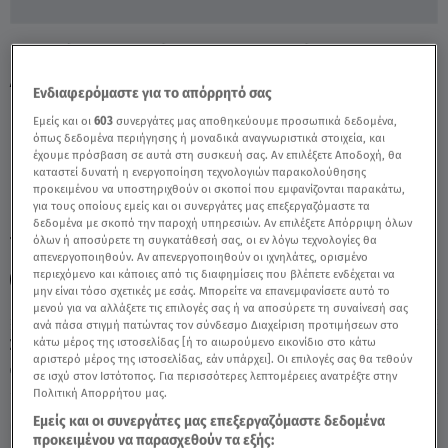
Νατσιός: Αντιδράσεις Για Όσα Είπε Για
Αμβλώσεις - Video
Ενδιαφερόμαστε για το απόρρητό σας
Εμείς και οι
603
συνεργάτες μας αποθηκεύουμε προσωπικά δεδομένα,
όπως δεδομένα περιήγησης ή μοναδικά αναγνωριστικά στοιχεία, και
έχουμε πρόσβαση σε αυτά στη συσκευή σας. Αν επιλέξετε Αποδοχή, θα
καταστεί δυνατή η ενεργοποίηση τεχνολογιών παρακολούθησης
προκειμένου να υποστηριχθούν οι σκοποί που εμφανίζονται παρακάτω,
για τους οποίους εμείς και οι συνεργάτες μας επεξεργαζόμαστε τα
δεδομένα με σκοπό την παροχή υπηρεσιών. Αν επιλέξετε Απόρριψη όλων
TAGS:
όλων ή αποσύρετε τη συγκατάθεσή σας, οι εν λόγω τεχνολογίες θα
ΔΗΜΗΤΡΗΣ ΝΑΤΣΙΟΣ
ΑΜΒΛΩΣΕΙΣ
ΒΟΥΛΗ
απενεργοποιηθούν. Αν απενεργοποιηθούν οι ιχνηλάτες, ορισμένο
περιεχόμενο και κάποιες από τις διαφημίσεις που βλέπετε ενδέχεται να
ΝΙΚΗ
μην είναι τόσο σχετικές με εσάς. Μπορείτε να επανεμφανίσετε αυτό το
μενού για να αλλάξετε τις επιλογές σας ή να αποσύρετε τη συναίνεσή σας
ανά πάσα στιγμή πατώντας τον σύνδεσμο Διαχείριση προτιμήσεων στο
Σάββατο 8 Αυγούστου 2026
κάτω μέρος της ιστοσελίδας [ή το αιωρούμενο εικονίδιο στο κάτω
αριστερό μέρος της ιστοσελίδας, εάν υπάρχει]. Οι επιλογές σας θα τεθούν
07.07.23, 22:00
ΠΟΛΙΤΙΚΗ
σε ισχύ στον Ιστότοπος. Για περισσότερες λεπτομέρειες ανατρέξτε στην
Πολιτική Απορρήτου μας.
Εμείς και οι συνεργάτες μας επεξεργαζόμαστε δεδομένα
προκειμένου να παρασχεθούν τα εξής: