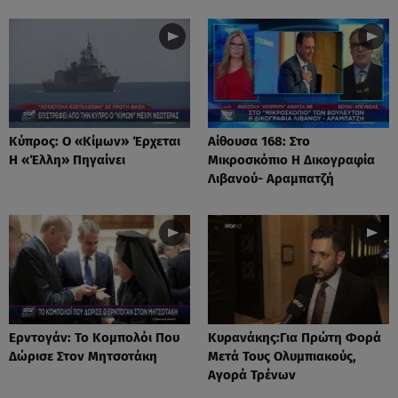
Κύπρος: Ο «Κίμων» Έρχεται
Αίθουσα 168: Στο
Η «Έλλη» Πηγαίνει
Μικροσκόπιο Η Δικογραφία
Λιβανού- Αραμπατζή
Ερντογάν: Το Kομπολόι Που
Κυρανάκης:Για Πρώτη Φορά
Δώρισε Στον Μητσοτάκη
Μετά Τους Ολυμπιακούς,
Αγορά Τρένων