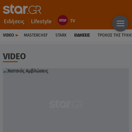
Ειδήσεις
Lifestyle
VIDEO
MASTERCHEF
STARX
ΕΙΔΉΣΕΙΣ
ΤΡΟΧΌΣ ΤΗΣ ΤΎΧΗ
VIDEO