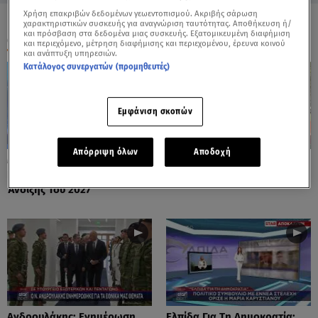
Χρήση επακριβών δεδομένων γεωεντοπισμού. Ακριβής σάρωση
χαρακτηριστικών συσκευής για αναγνώριση ταυτότητας. Αποθήκευση ή/
και πρόσβαση στα δεδομένα μιας συσκευής. Εξατομικευμένη διαφήμιση
ΟΛΑ ΤΑ ΒΙΝΤΕΟ
και περιεχόμενο, μέτρηση διαφήμισης και περιεχομένου, έρευνα κοινού
και ανάπτυξη υπηρεσιών.
Κατάλογος συνεργατών (προμηθευτές)
Εμφάνιση σκοπών
Απόρριψη όλων
Αποδοχή
Μητσοτάκης: Σχεδιάζει
Μαρκόπουλος Κατά Άδωνι
Εκλογές Στο Τέλος Της
Λόγω Κασσελάκη
Άνοιξης Του 2027
Ανδρουλάκης: Ενημέρωση
Ελπίδα Για Τη Δημοκρατία: