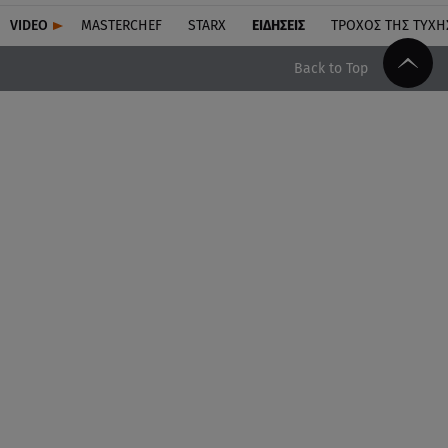
VIDEO
MASTERCHEF
STARX
ΕΙΔΉΣΕΙΣ
ΤΡΟΧΌΣ ΤΗΣ ΤΎΧΗ
Back to Top