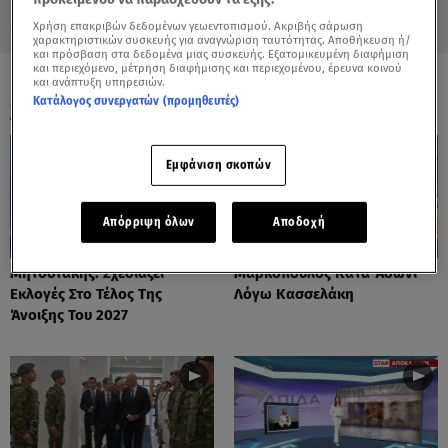
Χρήση επακριβών δεδομένων γεωεντοπισμού. Ακριβής σάρωση
χαρακτηριστικών συσκευής για αναγνώριση ταυτότητας. Αποθήκευση ή/
και πρόσβαση στα δεδομένα μιας συσκευής. Εξατομικευμένη διαφήμιση
και περιεχόμενο, μέτρηση διαφήμισης και περιεχομένου, έρευνα κοινού
και ανάπτυξη υπηρεσιών.
ΟΛΑ ΤΑ ΒΙΝΤΕΟ
Κατάλογος συνεργατών (προμηθευτές)
Εμφάνιση σκοπών
Απόρριψη όλων
Αποδοχή
Μητσοτάκης: Σχεδιάζει
Μαρκόπουλος Κατά Άδωνι
Εκλογές Στο Τέλος Της
Λόγω Κασσελάκη
Άνοιξης Του 2027