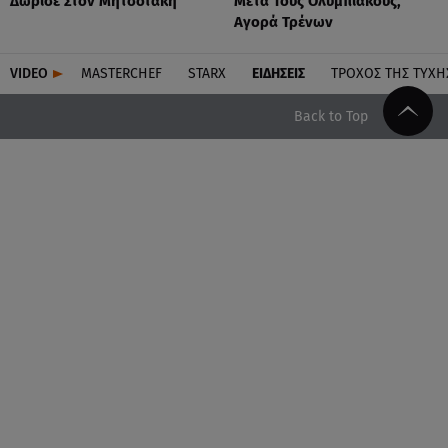
Δώρισε Στον Μητσοτάκη
Μετά Τους Ολυμπιακούς,
Αγορά Τρένων
VIDEO
MASTERCHEF
STARX
ΕΙΔΉΣΕΙΣ
ΤΡΟΧΌΣ ΤΗΣ ΤΎΧΗ
Back to Top