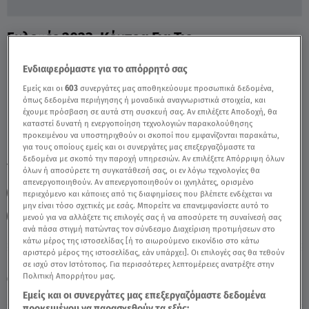
Εκλογές 2023: Κόντρα Για Τις
Παρακολουθήσεις Μετά Το Debate - Video
Ενδιαφερόμαστε για το απόρρητό σας
Εμείς και οι
603
συνεργάτες μας αποθηκεύουμε προσωπικά δεδομένα,
όπως δεδομένα περιήγησης ή μοναδικά αναγνωριστικά στοιχεία, και
έχουμε πρόσβαση σε αυτά στη συσκευή σας. Αν επιλέξετε Αποδοχή, θα
καταστεί δυνατή η ενεργοποίηση τεχνολογιών παρακολούθησης
προκειμένου να υποστηριχθούν οι σκοποί που εμφανίζονται παρακάτω,
για τους οποίους εμείς και οι συνεργάτες μας επεξεργαζόμαστε τα
δεδομένα με σκοπό την παροχή υπηρεσιών. Αν επιλέξετε Απόρριψη όλων
TAGS:
ΜΙΛΤΙΑΔΗΣ ΒΑΡΒΙΤΣΙΩΤΗΣ
ΜΙΛΕΝΑ ΑΠΟΣΤΟΛΑΚΗ
όλων ή αποσύρετε τη συγκατάθεσή σας, οι εν λόγω τεχνολογίες θα
απενεργοποιηθούν. Αν απενεργοποιηθούν οι ιχνηλάτες, ορισμένο
ΝΔ
ΠΑΣΟΚ ΚΙΝΑΛ
ΜΑΡΑ ΖΑΧΑΡΕΑ
ΕΚΛΟΓΕΣ
περιεχόμενο και κάποιες από τις διαφημίσεις που βλέπετε ενδέχεται να
μην είναι τόσο σχετικές με εσάς. Μπορείτε να επανεμφανίσετε αυτό το
ΕΚΛΟΓΕΣ 2023
ΠΑΡΑΚΟΛΟΥΘΗΣΕΙΣ
μενού για να αλλάξετε τις επιλογές σας ή να αποσύρετε τη συναίνεσή σας
ανά πάσα στιγμή πατώντας τον σύνδεσμο Διαχείριση προτιμήσεων στο
κάτω μέρος της ιστοσελίδας [ή το αιωρούμενο εικονίδιο στο κάτω
αριστερό μέρος της ιστοσελίδας, εάν υπάρχει]. Οι επιλογές σας θα τεθούν
Παρασκευή 7 Αυγούστου 2026
σε ισχύ στον Ιστότοπος. Για περισσότερες λεπτομέρειες ανατρέξτε στην
Πολιτική Απορρήτου μας.
11.05.23, 23:46
ΠΟΛΙΤΙΚΗ
Πηγή: κεντρικό δελτίο ειδήσεων Star
Εμείς και οι συνεργάτες μας επεξεργαζόμαστε δεδομένα
προκειμένου να παρασχεθούν τα εξής: