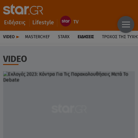
Ειδήσεις
Lifestyle
VIDEO
MASTERCHEF
STARX
ΕΙΔΉΣΕΙΣ
ΤΡΟΧΌΣ ΤΗΣ ΤΎΧΗ
VIDEO