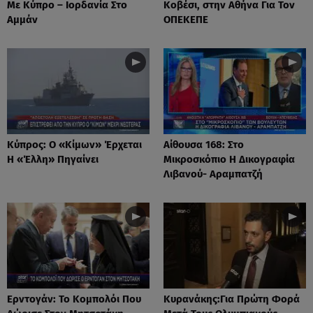
Με Κύπρο – Ιορδανία Στο
Κοβέσι, στην Αθήνα Για Τον
Αμμάν
ΟΠΕΚΕΠΕ
Κύπρος: Ο «Κίμων» Έρχεται
Αίθουσα 168: Στο
Η «Έλλη» Πηγαίνει
Μικροσκόπιο Η Δικογραφία
Λιβανού- Αραμπατζή
Ερντογάν: Το Kομπολόι Που
Κυρανάκης:Για Πρώτη Φορά