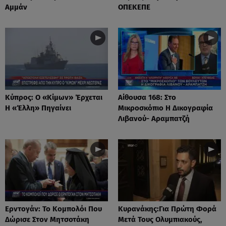
Αμμάν
ΟΠΕΚΕΠΕ
Κύπρος: Ο «Κίμων» Έρχεται
Αίθουσα 168: Στο
Η «Έλλη» Πηγαίνει
Μικροσκόπιο Η Δικογραφία
Λιβανού- Αραμπατζή
Ερντογάν: Το Kομπολόι Που
Κυρανάκης:Για Πρώτη Φορά
Δώρισε Στον Μητσοτάκη
Μετά Τους Ολυμπιακούς,