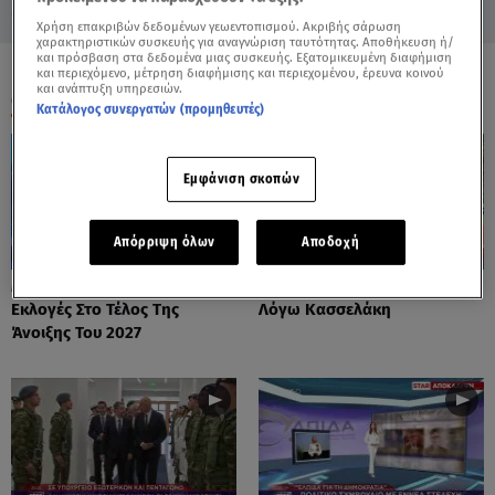
Χρήση επακριβών δεδομένων γεωεντοπισμού. Ακριβής σάρωση
χαρακτηριστικών συσκευής για αναγνώριση ταυτότητας. Αποθήκευση ή/
και πρόσβαση στα δεδομένα μιας συσκευής. Εξατομικευμένη διαφήμιση
και περιεχόμενο, μέτρηση διαφήμισης και περιεχομένου, έρευνα κοινού
και ανάπτυξη υπηρεσιών.
ΟΛΑ ΤΑ ΒΙΝΤΕΟ
Κατάλογος συνεργατών (προμηθευτές)
Εμφάνιση σκοπών
Απόρριψη όλων
Αποδοχή
Μητσοτάκης: Σχεδιάζει
Μαρκόπουλος Κατά Άδωνι
Εκλογές Στο Τέλος Της
Λόγω Κασσελάκη
Άνοιξης Του 2027