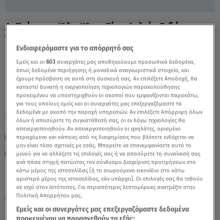
Α. Τσίπρας: Όλα 'Όσα Είπε Δελτίο Ειδήσεων
Του Star - Video
Ενδιαφερόμαστε για το απόρρητό σας
Εμείς και οι
603
συνεργάτες μας αποθηκεύουμε προσωπικά δεδομένα,
όπως δεδομένα περιήγησης ή μοναδικά αναγνωριστικά στοιχεία, και
έχουμε πρόσβαση σε αυτά στη συσκευή σας. Αν επιλέξετε Αποδοχή, θα
καταστεί δυνατή η ενεργοποίηση τεχνολογιών παρακολούθησης
προκειμένου να υποστηριχθούν οι σκοποί που εμφανίζονται παρακάτω,
για τους οποίους εμείς και οι συνεργάτες μας επεξεργαζόμαστε τα
δεδομένα με σκοπό την παροχή υπηρεσιών. Αν επιλέξετε Απόρριψη όλων
TAGS:
ΑΛΕΞΗΣ ΤΣΙΠΡΑΣ
ΜΑΡΑ ΖΑΧΑΡΕΑ
όλων ή αποσύρετε τη συγκατάθεσή σας, οι εν λόγω τεχνολογίες θα
απενεργοποιηθούν. Αν απενεργοποιηθούν οι ιχνηλάτες, ορισμένο
ΣΥΝΕΝΤΕΥΞΗ ΤΣΙΠΡΑ
ΑΛΕΞΗΣ ΤΣΙΠΡΑΣ
ΑΛΕΞΗΣ ΤΣΙΠΡΑΣ
περιεχόμενο και κάποιες από τις διαφημίσεις που βλέπετε ενδέχεται να
μην είναι τόσο σχετικές με εσάς. Μπορείτε να επανεμφανίσετε αυτό το
ΑΛΕΞΗΣ ΤΣΙΠΡΑΣ
ΔΕΛΤΙΟ ΕΙΔΗΣΕΩΝ STAR
μενού για να αλλάξετε τις επιλογές σας ή να αποσύρετε τη συναίνεσή σας
ανά πάσα στιγμή πατώντας τον σύνδεσμο Διαχείριση προτιμήσεων στο
κάτω μέρος της ιστοσελίδας [ή το αιωρούμενο εικονίδιο στο κάτω
αριστερό μέρος της ιστοσελίδας, εάν υπάρχει]. Οι επιλογές σας θα τεθούν
Πέμπτη 6 Αυγούστου 2026
σε ισχύ στον Ιστότοπος. Για περισσότερες λεπτομέρειες ανατρέξτε στην
Πολιτική Απορρήτου μας.
21.12.21, 23:06
ΠΟΛΙΤΙΚΗ
Εμείς και οι συνεργάτες μας επεξεργαζόμαστε δεδομένα
προκειμένου να παρασχεθούν τα εξής: