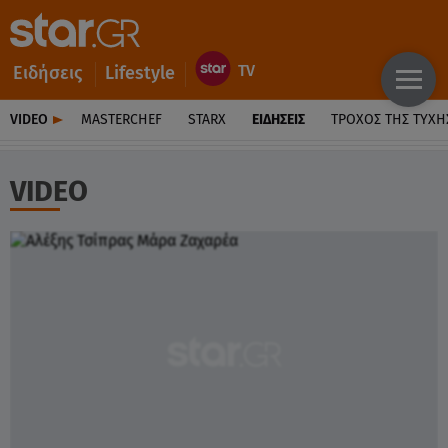
Ειδήσεις
Lifestyle
VIDEO
MASTERCHEF
STARX
ΕΙΔΉΣΕΙΣ
ΤΡΟΧΌΣ ΤΗΣ ΤΎΧΗ
VIDEO