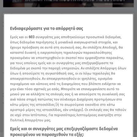
Θρίλερ Με Την Εξαφάνιση 45χρονης
Σταυρούλας Στα Χανιά - Video
Ενδιαφερόμαστε για το απόρρητό σας
Εμείς και οι
603
συνεργάτες μας αποθηκεύουμε προσωπικά δεδομένα,
όπως δεδομένα περιήγησης ή μοναδικά αναγνωριστικά στοιχεία, και
έχουμε πρόσβαση σε αυτά στη συσκευή σας. Αν επιλέξετε Αποδοχή, θα
καταστεί δυνατή η ενεργοποίηση τεχνολογιών παρακολούθησης
προκειμένου να υποστηριχθούν οι σκοποί που εμφανίζονται παρακάτω,
για τους οποίους εμείς και οι συνεργάτες μας επεξεργαζόμαστε τα
δεδομένα με σκοπό την παροχή υπηρεσιών. Αν επιλέξετε Απόρριψη όλων
TAGS:
όλων ή αποσύρετε τη συγκατάθεσή σας, οι εν λόγω τεχνολογίες θα
ΧΑΝΙΑ
ΕΞΑΦΑΝΙΣΗ
ΔΕΛΤΙΟ ΕΙΔΗΣΕΩΝ STAR
απενεργοποιηθούν. Αν απενεργοποιηθούν οι ιχνηλάτες, ορισμένο
περιεχόμενο και κάποιες από τις διαφημίσεις που βλέπετε ενδέχεται να
μην είναι τόσο σχετικές με εσάς. Μπορείτε να επανεμφανίσετε αυτό το
Σάββατο 8 Αυγούστου 2026
μενού για να αλλάξετε τις επιλογές σας ή να αποσύρετε τη συναίνεσή σας
ανά πάσα στιγμή πατώντας τον σύνδεσμο Διαχείριση προτιμήσεων στο
15.06.26, 22:50
ΕΛΛΑΔΑ
κάτω μέρος της ιστοσελίδας [ή το αιωρούμενο εικονίδιο στο κάτω
Πηγή: Δελτίο Ειδήσεων STAR
αριστερό μέρος της ιστοσελίδας, εάν υπάρχει]. Οι επιλογές σας θα τεθούν
σε ισχύ στον Ιστότοπος. Για περισσότερες λεπτομέρειες ανατρέξτε στην
Πολιτική Απορρήτου μας.
Εμείς και οι συνεργάτες μας επεξεργαζόμαστε δεδομένα
προκειμένου να παρασχεθούν τα εξής: