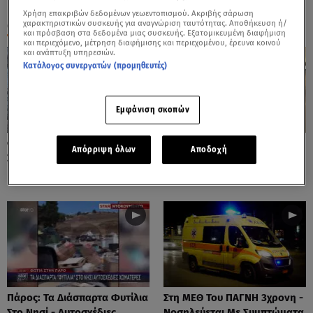
Χρήση επακριβών δεδομένων γεωεντοπισμού. Ακριβής σάρωση
ΟΛΑ ΤΑ ΒΙΝΤΕΟ
χαρακτηριστικών συσκευής για αναγνώριση ταυτότητας. Αποθήκευση ή/
και πρόσβαση στα δεδομένα μιας συσκευής. Εξατομικευμένη διαφήμιση
και περιεχόμενο, μέτρηση διαφήμισης και περιεχομένου, έρευνα κοινού
και ανάπτυξη υπηρεσιών.
Κατάλογος συνεργατών (προμηθευτές)
Εμφάνιση σκοπών
Φωτιές: Στάχτη Το Πράσινο
Πόρτο Ράφτη: Bίντεο
Απόρριψη όλων
Αποδοχή
Στολίδι Της Δυτικής Αττικής
Ντοκουμέντο Από Το
Θανατηφόρο Τροχαίο
Πάρος: Τα Διάσπαρτα Φυτίλια
Στη ΜΕΘ Του ΠΑΓΝΗ 3χρονη -
Στο Νησί - Αυτοσχέδιες
Νοσηλεύεται Με Συμπτώματα