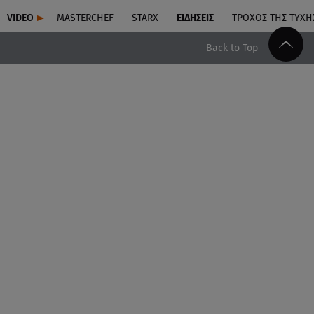
VIDEO
MASTERCHEF
STARX
ΕΙΔΉΣΕΙΣ
ΤΡΟΧΌΣ ΤΗΣ ΤΎΧΗ
Back to Top