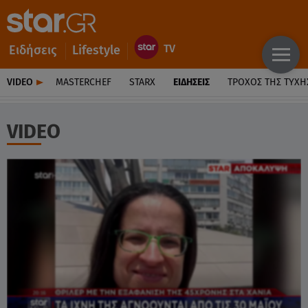
Ειδήσεις
Lifestyle
VIDEO
MASTERCHEF
STARX
ΕΙΔΉΣΕΙΣ
ΤΡΟΧΌΣ ΤΗΣ ΤΎΧΗ
VIDEO