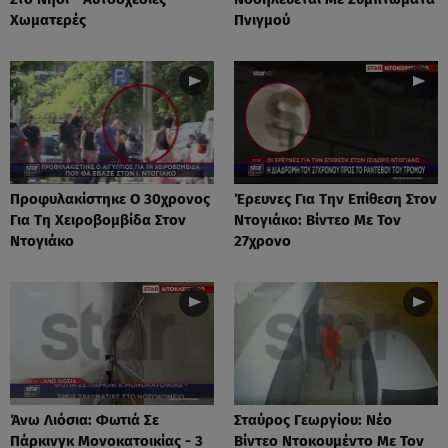
Χωματερές
Πνιγμού
Προφυλακίστηκε Ο 30χρονος
Έρευνες Για Την Επίθεση Στον
Για Τη Χειροβομβίδα Στον
Ντογιάκο: Βίντεο Με Τον
Ντογιάκο
27χρονο
Άνω Λιόσια: Φωτιά Σε
Σταύρος Γεωργίου: Νέο
Πάρκινγκ Μονοκατοικίας - 3
Βίντεο Ντοκουμέντο Με Τον