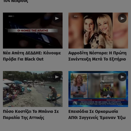
104 Νεκρούς
Νέα Απάτη ΔΕΔΔΗΕ: Κάνουμε
Αφροδίτη Νέστορα: H Πρώτη
Πρόβα Για Black Out
Συνέντευξη Μετά Το Εξιτήριο
Πόσο Κοστίζει Το Μπάνιο Σε
Επεισόδια Σε Ορκομωσία
Παραλία Της Αττικής
ΑΠΘ: Συγγενείς Έμειναν Έξω