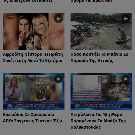
Τις Επιλέγουν Οι Πολίτες
Πρόβα Για Black Out
Αφροδίτη Νέστορα: H Πρώτη
Πόσο Κοστίζει Το Μπάνιο Σε
Συνέντευξη Μετά Το Εξιτήριο
Παραλία Της Αττικής
Επεισόδια Σε Ορκομωσία
Πετράλωνα:Για 16η Μέρα
ΑΠΘ: Συγγενείς Έμειναν Έξω
Παραμένουν Τα Μπάζα Της
Πολυκατοικίας