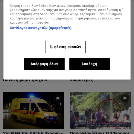
Χρήση επακριβών δεδομένων γεωεντοπισμού. Ακριβής σάρωση
χαρακτηριστικών συσκευής για αναγνώριση ταυτότητας. Αποθήκευση ή/
και πρόσβαση στα δεδομένα μιας συσκευής. Εξατομικευμένη διαφήμιση
ΟΛΑ ΤΑ ΒΙΝΤΕΟ
και περιεχόμενο, μέτρηση διαφήμισης και περιεχομένου, έρευνα κοινού
και ανάπτυξη υπηρεσιών.
Κατάλογος συνεργατών (προμηθευτές)
Εμφάνιση σκοπών
Απόρριψη όλων
Αποδοχή
Πόρτο Ράφτη: Bίντεο
Πάρος: Τα Διάσπαρτα Φυτίλια
Ντοκουμέντο Από Το
Στο Νησί - Αυτοσχέδιες
Θανατηφόρο Τροχαίο
Χωματερές
Στη ΜΕΘ Του ΠΑΓΝΗ 3χρονη -
Προφυλακίστηκε Ο 30χρονος