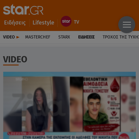
Ειδήσεις
Lifestyle
VIDEO
MASTERCHEF
STARX
ΕΙΔΉΣΕΙΣ
ΤΡΟΧΌΣ ΤΗΣ ΤΎΧΗ
VIDEO