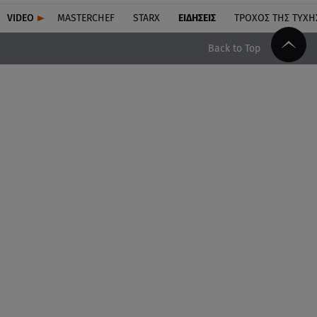
VIDEO
MASTERCHEF
STARX
ΕΙΔΉΣΕΙΣ
ΤΡΟΧΌΣ ΤΗΣ ΤΎΧΗ
Back to Top