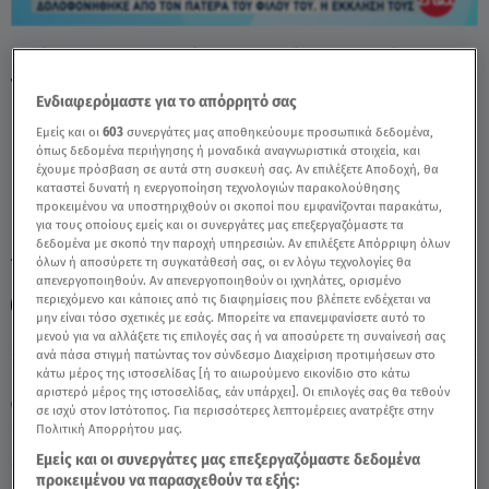
Κρήτη: Εθελοντική Αιμοδοσία Στη Μνήμη
Του Νικήτα - Video
Ενδιαφερόμαστε για το απόρρητό σας
Εμείς και οι
603
συνεργάτες μας αποθηκεύουμε προσωπικά δεδομένα,
όπως δεδομένα περιήγησης ή μοναδικά αναγνωριστικά στοιχεία, και
έχουμε πρόσβαση σε αυτά στη συσκευή σας. Αν επιλέξετε Αποδοχή, θα
καταστεί δυνατή η ενεργοποίηση τεχνολογιών παρακολούθησης
προκειμένου να υποστηριχθούν οι σκοποί που εμφανίζονται παρακάτω,
για τους οποίους εμείς και οι συνεργάτες μας επεξεργαζόμαστε τα
δεδομένα με σκοπό την παροχή υπηρεσιών. Αν επιλέξετε Απόρριψη όλων
TAGS:
όλων ή αποσύρετε τη συγκατάθεσή σας, οι εν λόγω τεχνολογίες θα
ΝΙΚΗΤΑΣ
ΚΡΗΤΗ
ΔΟΛΟΦΟΝΙΑ
ΕΓΚΛΗΜΑ
απενεργοποιηθούν. Αν απενεργοποιηθούν οι ιχνηλάτες, ορισμένο
περιεχόμενο και κάποιες από τις διαφημίσεις που βλέπετε ενδέχεται να
ΑΙΜΟΔΟΣΙΑ
μην είναι τόσο σχετικές με εσάς. Μπορείτε να επανεμφανίσετε αυτό το
μενού για να αλλάξετε τις επιλογές σας ή να αποσύρετε τη συναίνεσή σας
ανά πάσα στιγμή πατώντας τον σύνδεσμο Διαχείριση προτιμήσεων στο
Παρασκευή 7 Αυγούστου 2026
κάτω μέρος της ιστοσελίδας [ή το αιωρούμενο εικονίδιο στο κάτω
αριστερό μέρος της ιστοσελίδας, εάν υπάρχει]. Οι επιλογές σας θα τεθούν
28.05.26, 14:38
ΕΛΛΑΔΑ
σε ισχύ στον Ιστότοπος. Για περισσότερες λεπτομέρειες ανατρέξτε στην
Πολιτική Απορρήτου μας.
Εμείς και οι συνεργάτες μας επεξεργαζόμαστε δεδομένα
προκειμένου να παρασχεθούν τα εξής: