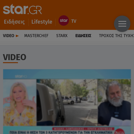
Ειδήσεις
Lifestyle
VIDEO
MASTERCHEF
STARX
ΕΙΔΉΣΕΙΣ
ΤΡΟΧΌΣ ΤΗΣ ΤΎΧΗ
VIDEO