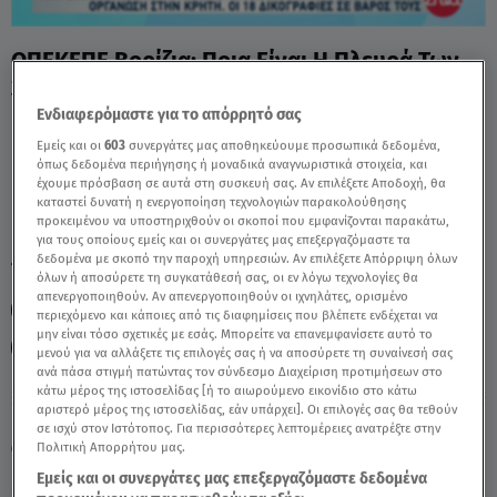
ΟΠΕΚΕΠΕ Βορίζια: Ποια Είναι Η Πλευρά Των
3 Κατηγορούμενων - Video
Ενδιαφερόμαστε για το απόρρητό σας
Εμείς και οι
603
συνεργάτες μας αποθηκεύουμε προσωπικά δεδομένα,
όπως δεδομένα περιήγησης ή μοναδικά αναγνωριστικά στοιχεία, και
έχουμε πρόσβαση σε αυτά στη συσκευή σας. Αν επιλέξετε Αποδοχή, θα
καταστεί δυνατή η ενεργοποίηση τεχνολογιών παρακολούθησης
προκειμένου να υποστηριχθούν οι σκοποί που εμφανίζονται παρακάτω,
για τους οποίους εμείς και οι συνεργάτες μας επεξεργαζόμαστε τα
δεδομένα με σκοπό την παροχή υπηρεσιών. Αν επιλέξετε Απόρριψη όλων
TAGS:
ΚΡΗΤΗ
ΒΟΡΙΖΙΑ
ΟΠΕΚΕΠΕ
όλων ή αποσύρετε τη συγκατάθεσή σας, οι εν λόγω τεχνολογίες θα
απενεργοποιηθούν. Αν απενεργοποιηθούν οι ιχνηλάτες, ορισμένο
ΠΑΡΑΝΟΜΕΣ ΕΠΙΔΟΤΗΣΕΙΣ
ΑΠΕΙΛΕΣ
περιεχόμενο και κάποιες από τις διαφημίσεις που βλέπετε ενδέχεται να
μην είναι τόσο σχετικές με εσάς. Μπορείτε να επανεμφανίσετε αυτό το
ΕΓΚΛΗΜΑΤΙΚΗ ΟΡΓΑΝΩΣΗ
ΑΛΗΘΕΙΕΣ ΜΕ ΤΗ ΖΗΝΑ
μενού για να αλλάξετε τις επιλογές σας ή να αποσύρετε τη συναίνεσή σας
ανά πάσα στιγμή πατώντας τον σύνδεσμο Διαχείριση προτιμήσεων στο
κάτω μέρος της ιστοσελίδας [ή το αιωρούμενο εικονίδιο στο κάτω
αριστερό μέρος της ιστοσελίδας, εάν υπάρχει]. Οι επιλογές σας θα τεθούν
Κυριακή 9 Αυγούστου 2026
σε ισχύ στον Ιστότοπος. Για περισσότερες λεπτομέρειες ανατρέξτε στην
Πολιτική Απορρήτου μας.
20.05.26, 15:46
ΕΛΛΑΔΑ
Πηγή: Αλήθειες με τη Ζήνα
Εμείς και οι συνεργάτες μας επεξεργαζόμαστε δεδομένα