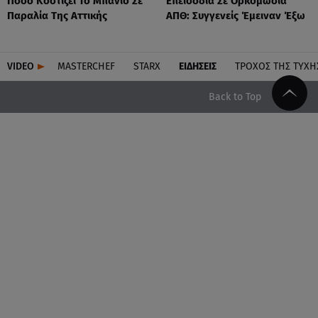
Πόσο Κοστίζει Το Μπάνιο Σε
Επεισόδια Σε Ορκομωσία
Παραλία Της Αττικής
ΑΠΘ: Συγγενείς Έμειναν Έξω
VIDEO
MASTERCHEF
STARX
ΕΙΔΉΣΕΙΣ
ΤΡΟΧΌΣ ΤΗΣ ΤΎΧΗ
Back to Top