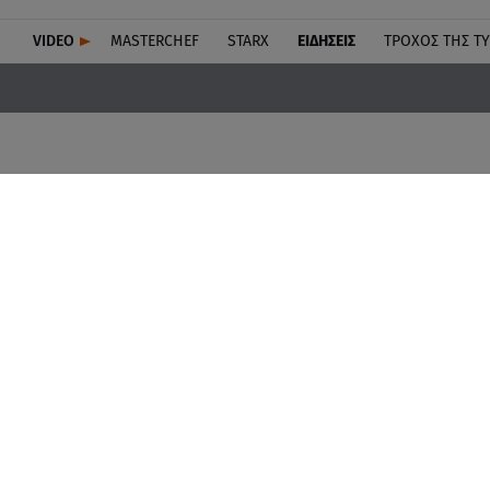
VIDEO
MASTERCHEF
STARX
ΕΙΔΉΣΕΙΣ
ΤΡΟΧΌΣ ΤΗΣ Τ
Μ.Η.Τ. 232273