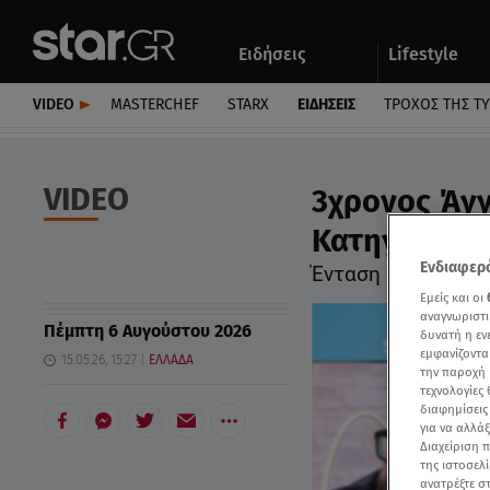
Αθλητικά
Quiz
Ειδήσεις
Lifestyle
Αυτοκίνητο
VIDEO
MASTERCHEF
STARX
ΕΙΔΉΣΕΙΣ
ΤΡΟΧΌΣ ΤΗΣ Τ
VIDEO
3χρονος Άγγ
Κατηγορουμέ
Ενδιαφερό
Ένταση στη δίκη
Εμείς και οι
αναγνωριστι
Πέμπτη 6 Αυγούστου 2026
δυνατή η ε
εμφανίζοντα
15.05.26, 15:27
ΕΛΛΑΔΑ
την παροχή 
τεχνολογίες
διαφημίσεις
για να αλλά
Διαχείριση 
της ιστοσελί
ανατρέξτε σ