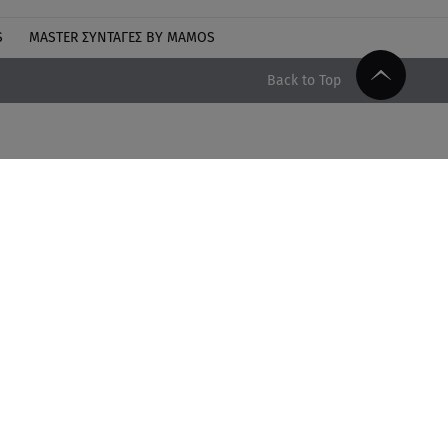
S
MASTER ΣΥΝΤΑΓΈΣ BY MAMOS
Back to Top
Facebook
Twitter
Instagram
Google News
τα
LinkedIn
δομένων