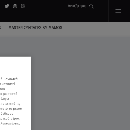
Αναζήτηση
S
MASTER ΣΥΝΤΑΓΈΣ BY MAMOS
 ή μοναδικά
α καταστεί
 που
να με σκοπό
ν λόγω
ποιες από τις
ε αυτό το μενού
 σύνδεσμο
ριστερό μέρος
ς λεπτομέρειες