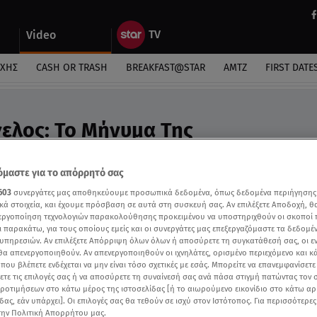
Video
ΎΧΗΣ
CASH OR TRASH
BREAKFAST@STAR
ΑΜΤΖ
FIRST DATE
ελος: To Μήνυμα Της
νης Στη Μητέρα Της - Video
μαστε για το απόρρητό σας
603
συνεργάτες μας αποθηκεύουμε προσωπικά δεδομένα, όπως δεδομένα περιήγησης
κά στοιχεία, και έχουμε πρόσβαση σε αυτά στη συσκευή σας. Αν επιλέξετε Αποδοχή, θ
νεργοποίηση τεχνολογιών παρακολούθησης προκειμένου να υποστηριχθούν οι σκοποί
ι παρακάτω, για τους οποίους εμείς και οι συνεργάτες μας επεξεργαζόμαστε τα δεδομέ
υπηρεσιών. Αν επιλέξετε Απόρριψη όλων όλων ή αποσύρετε τη συγκατάθεσή σας, οι ε
 θα απενεργοποιηθούν. Αν απενεργοποιηθούν οι ιχνηλάτες, ορισμένο περιεχόμενο και κά
 που βλέπετε ενδέχεται να μην είναι τόσο σχετικές με εσάς. Μπορείτε να επανεμφανίσετ
ξετε τις επιλογές σας ή να αποσύρετε τη συναίνεσή σας ανά πάσα στιγμή πατώντας τον
προτιμήσεων στο κάτω μέρος της ιστοσελίδας [ή το αιωρούμενο εικονίδιο στο κάτω α
δας, εάν υπάρχει]. Οι επιλογές σας θα τεθούν σε ισχύ στον Ιστότοπος. Για περισσότερε
την Πολιτική Απορρήτου μας.