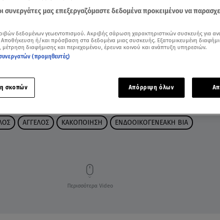
 οι συνεργάτες μας επεξεργαζόμαστε δεδομένα προκειμένου να παρασχ
ριβών δεδομένων γεωεντοπισμού. Ακριβής σάρωση χαρακτηριστικών συσκευής για αν
 Αποθήκευση ή/και πρόσβαση στα δεδομένα μιας συσκευής. Εξατομικευμένη διαφήμι
, μέτρηση διαφήμισης και περιεχομένου, έρευνα κοινού και ανάπτυξη υπηρεσιών.
συνεργατών (προμηθευτές)
η σκοπών
Απόρριψη όλων
Απ
ΛΟΣ
ΑΓΓΕΛΟΣ
ΚΑΚΟΠΟΙΗΣΗ
ΕΝΔΟΟΙΚΟΓΕΝΕΑΚΗ ΒΙΑ
Περισσότερα Video