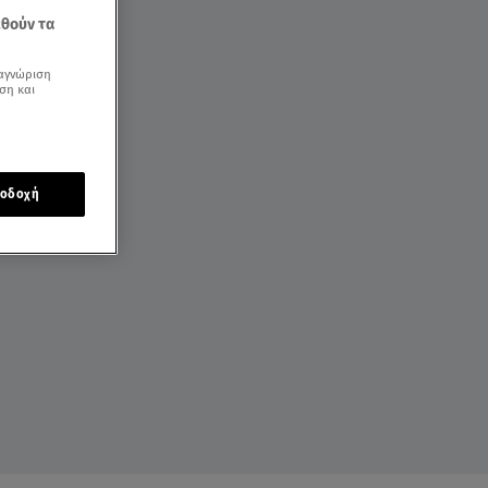
εθούν τα
αγνώριση
ση και
οδοχή