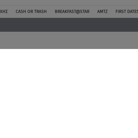
ΎΧΗΣ
CASH OR TRASH
BREAKFAST@STAR
ΑΜΤΖ
FIRST DATE
Ειδήσεις
Quiz
Διαφημιστείτε
Lifestyle
Άποψη
Ποιοι Είμαστε
Video
Καριέρα
Star TV
Όροι Χρήσης
Πολιτική Απορρήτου για 
Cookies
Πολιτική Προσωπικών Δε