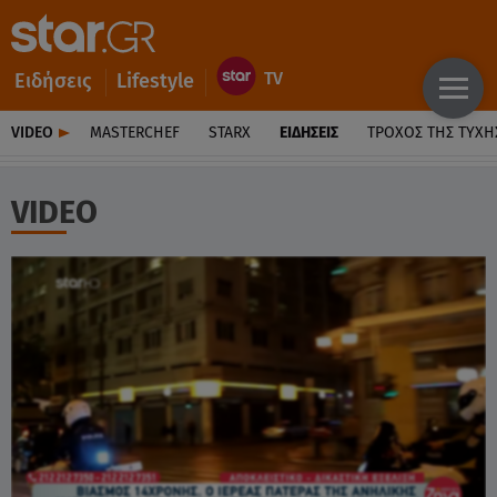
Ειδήσεις
Lifestyle
VIDEO
MASTERCHEF
STARX
ΕΙΔΉΣΕΙΣ
ΤΡΟΧΌΣ ΤΗΣ ΤΎΧΗ
VIDEO