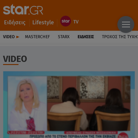
Ειδήσεις
Lifestyle
VIDEO
MASTERCHEF
STARX
ΕΙΔΉΣΕΙΣ
ΤΡΟΧΌΣ ΤΗΣ ΤΎΧΗ
VIDEO