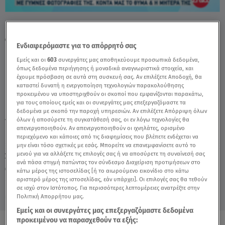
Γνωστός Της Την Εκβίαζε Με Γυμνές
Φωτογραφίες - Video
Ενδιαφερόμαστε για το απόρρητό σας
Εμείς και οι
603
συνεργάτες μας αποθηκεύουμε προσωπικά δεδομένα,
όπως δεδομένα περιήγησης ή μοναδικά αναγνωριστικά στοιχεία, και
έχουμε πρόσβαση σε αυτά στη συσκευή σας. Αν επιλέξετε Αποδοχή, θα
καταστεί δυνατή η ενεργοποίηση τεχνολογιών παρακολούθησης
προκειμένου να υποστηριχθούν οι σκοποί που εμφανίζονται παρακάτω,
για τους οποίους εμείς και οι συνεργάτες μας επεξεργαζόμαστε τα
δεδομένα με σκοπό την παροχή υπηρεσιών. Αν επιλέξετε Απόρριψη όλων
όλων ή αποσύρετε τη συγκατάθεσή σας, οι εν λόγω τεχνολογίες θα
TAGS:
REVENGE PORN
ΕΚΒΙΑΣΜΟΣ
ΡΟΖ ΦΩΤΟΓΡΑΦΙΕΣ
απενεργοποιηθούν. Αν απενεργοποιηθούν οι ιχνηλάτες, ορισμένο
περιεχόμενο και κάποιες από τις διαφημίσεις που βλέπετε ενδέχεται να
μην είναι τόσο σχετικές με εσάς. Μπορείτε να επανεμφανίσετε αυτό το
μενού για να αλλάξετε τις επιλογές σας ή να αποσύρετε τη συναίνεσή σας
Σάββατο 8 Αυγούστου 2026
ανά πάσα στιγμή πατώντας τον σύνδεσμο Διαχείριση προτιμήσεων στο
11.05.26, 14:59
ΕΛΛΑΔΑ
κάτω μέρος της ιστοσελίδας [ή το αιωρούμενο εικονίδιο στο κάτω
αριστερό μέρος της ιστοσελίδας, εάν υπάρχει]. Οι επιλογές σας θα τεθούν
σε ισχύ στον Ιστότοπος. Για περισσότερες λεπτομέρειες ανατρέξτε στην
Πολιτική Απορρήτου μας.
Εμείς και οι συνεργάτες μας επεξεργαζόμαστε δεδομένα
προκειμένου να παρασχεθούν τα εξής: