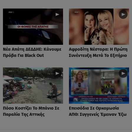
Νέα Απάτη ΔΕΔΔΗΕ: Κάνουμε
Αφροδίτη Νέστορα: H Πρώτη
Πρόβα Για Black Out
Συνέντευξη Μετά Το Εξιτήριο
Πόσο Κοστίζει Το Μπάνιο Σε
Επεισόδια Σε Ορκομωσία
Παραλία Της Αττικής
ΑΠΘ: Συγγενείς Έμειναν Έξω