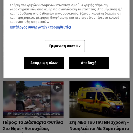
Χρήση επακριβών δεδομένων γεωεντοπισμού. Ακριβής σάρωση
ΟΛΑ ΤΑ ΒΙΝΤΕΟ
χαρακτηριστικών συσκευής για αναγνώριση ταυτότητας. Αποθήκευση ή/
και πρόσβαση στα δεδομένα μιας συσκευής. Εξατομικευμένη διαφήμιση
και περιεχόμενο, μέτρηση διαφήμισης και περιεχομένου, έρευνα κοινού
και ανάπτυξη υπηρεσιών.
Κατάλογος συνεργατών (προμηθευτές)
Εμφάνιση σκοπών
Φωτιές: Στάχτη Το Πράσινο
Πόρτο Ράφτη: Bίντεο
Στολίδι Της Δυτικής Αττικής
Ντοκουμέντο Από Το
Απόρριψη όλων
Αποδοχή
Θανατηφόρο Τροχαίο
Πάρος: Τα Διάσπαρτα Φυτίλια
Στη ΜΕΘ Του ΠΑΓΝΗ 3χρονη -
Στο Νησί - Αυτοσχέδιες
Νοσηλεύεται Με Συμπτώματα