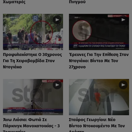
Χωματερές
Πνιγμού
Προφυλακίστηκε Ο 30χρονος
Έρευνες Για Την Επίθεση Στον
Για Τη Χειροβομβίδα Στον
Ντογιάκο: Βίντεο Με Τον
Ντογιάκο
27χρονο
Άνω Λιόσια: Φωτιά Σε
Σταύρος Γεωργίου: Νέο
Πάρκινγκ Μονοκατοικίας - 3
Βίντεο Ντοκουμέντο Με Τον
Τραυματίες
Δράστη