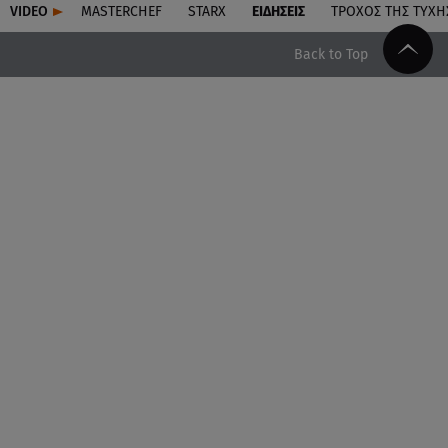
VIDEO
MASTERCHEF
STARX
ΕΙΔΉΣΕΙΣ
ΤΡΟΧΌΣ ΤΗΣ ΤΎΧΗ
Back to Top