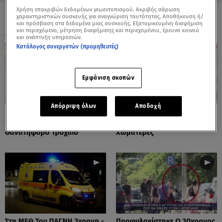
Χρήση επακριβών δεδομένων γεωεντοπισμού. Ακριβής σάρωση
χαρακτηριστικών συσκευής για αναγνώριση ταυτότητας. Αποθήκευση ή/
και πρόσβαση στα δεδομένα μιας συσκευής. Εξατομικευμένη διαφήμιση
ΟΛΑ ΤΑ ΒΙΝΤΕΟ
και περιεχόμενο, μέτρηση διαφήμισης και περιεχομένου, έρευνα κοινού
και ανάπτυξη υπηρεσιών.
Κατάλογος συνεργατών (προμηθευτές)
Εμφάνιση σκοπών
Απόρριψη όλων
Αποδοχή
Πόρτο Ράφτη: Bίντεο
Πάρος: Τα Διάσπαρτα Φυτίλια
Ντοκουμέντο Από Το
Στο Νησί - Αυτοσχέδιες
Θανατηφόρο Τροχαίο
Χωματερές
Στη ΜΕΘ Του ΠΑΓΝΗ 3χρονη -
Προφυλακίστηκε Ο 30χρονος