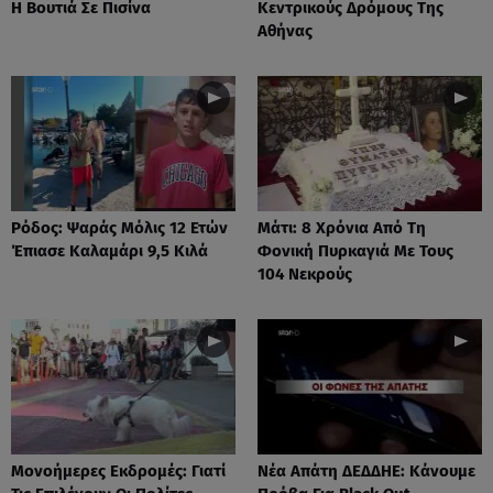
Η Βουτιά Σε Πισίνα
Κεντρικούς Δρόμους Της
Αθήνας
Ρόδος: Ψαράς Μόλις 12 Ετών
Μάτι: 8 Χρόνια Από Τη
Έπιασε Καλαμάρι 9,5 Κιλά
Φονική Πυρκαγιά Με Τους
104 Νεκρούς
Μονοήμερες Εκδρομές: Γιατί
Νέα Απάτη ΔΕΔΔΗΕ: Κάνουμε