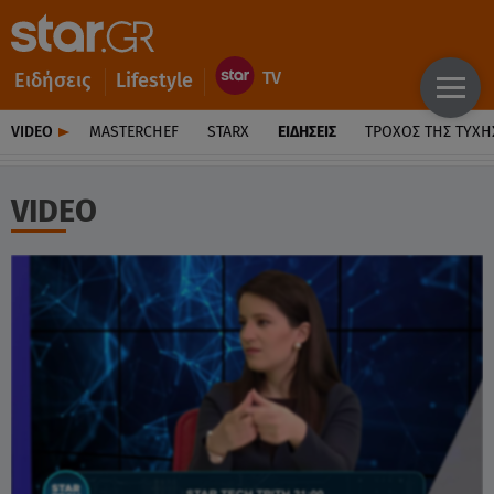
Ειδήσεις
Lifestyle
VIDEO
MASTERCHEF
STARX
ΕΙΔΉΣΕΙΣ
ΤΡΟΧΌΣ ΤΗΣ ΤΎΧΗ
VIDEO