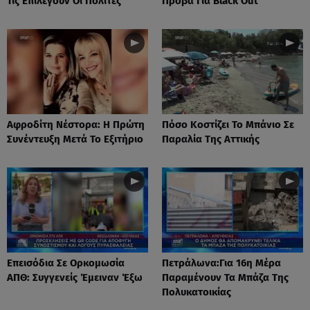
Τις Επιλέγουν Οι Πολίτες
Πρόβα Για Black Out
Αφροδίτη Νέστορα: H Πρώτη
Πόσο Κοστίζει Το Μπάνιο Σε
Συνέντευξη Μετά Το Εξιτήριο
Παραλία Της Αττικής
Επεισόδια Σε Ορκομωσία
Πετράλωνα:Για 16η Μέρα
ΑΠΘ: Συγγενείς Έμειναν Έξω
Παραμένουν Τα Μπάζα Της
Πολυκατοικίας