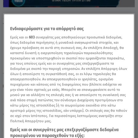
Star Tech: Η Άλκηστις Κυριακοπούλου με
την Νεφέλη Αγκυρίδου - Video
Ενδιαφερόμαστε για το απόρρητό σας
Εμείς και οι
603
συνεργάτες μας αποθηκεύουμε προσωπικά δεδομένα,
όπως δεδομένα περιήγησης ή μοναδικά αναγνωριστικά στοιχεία, και
έχουμε πρόσβαση σε αυτά στη συσκευή σας. Αν επιλέξετε Αποδοχή, θα
καταστεί δυνατή η ενεργοποίηση τεχνολογιών παρακολούθησης
προκειμένου να υποστηριχθούν οι σκοποί που εμφανίζονται παρακάτω,
για τους οποίους εμείς και οι συνεργάτες μας επεξεργαζόμαστε τα
δεδομένα με σκοπό την παροχή υπηρεσιών. Αν επιλέξετε Απόρριψη όλων
TAGS:
όλων ή αποσύρετε τη συγκατάθεσή σας, οι εν λόγω τεχνολογίες θα
ΤΕΧΝΟΛΟΓΙΑ
STARX
STAR TECH
STARTECH
απενεργοποιηθούν. Αν απενεργοποιηθούν οι ιχνηλάτες, ορισμένο
περιεχόμενο και κάποιες από τις διαφημίσεις που βλέπετε ενδέχεται να
ΤΕΧΝΗΤΗ ΝΟΗΜΟΣΥΝΗ
ΝΕΦΕΛΗ ΑΓΚΥΡΙΔΟΥ
μην είναι τόσο σχετικές με εσάς. Μπορείτε να επανεμφανίσετε αυτό το
μενού για να αλλάξετε τις επιλογές σας ή να αποσύρετε τη συναίνεσή σας
ανά πάσα στιγμή πατώντας τον σύνδεσμο Διαχείριση προτιμήσεων στο
Πέμπτη 6 Αυγούστου 2026
κάτω μέρος της ιστοσελίδας [ή το αιωρούμενο εικονίδιο στο κάτω
αριστερό μέρος της ιστοσελίδας, εάν υπάρχει]. Οι επιλογές σας θα τεθούν
12.05.26, 21:00
ΕΛΛΑΔΑ
σε ισχύ στον Ιστότοπος. Για περισσότερες λεπτομέρειες ανατρέξτε στην
Πολιτική Απορρήτου μας.
Εμείς και οι συνεργάτες μας επεξεργαζόμαστε δεδομένα
προκειμένου να παρασχεθούν τα εξής: