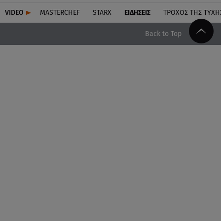
VIDEO
MASTERCHEF
STARX
ΕΙΔΉΣΕΙΣ
ΤΡΟΧΌΣ ΤΗΣ ΤΎΧΗ
Back to Top