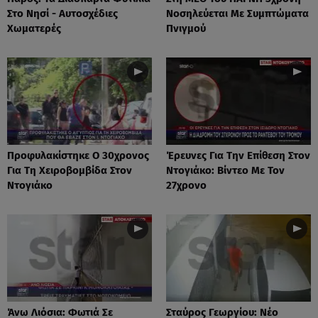
Στο Νησί - Αυτοσχέδιες
Νοσηλεύεται Με Συμπτώματα
Χωματερές
Πνιγμού
Προφυλακίστηκε Ο 30χρονος
Έρευνες Για Την Επίθεση Στον
Για Τη Χειροβομβίδα Στον
Ντογιάκο: Βίντεο Με Τον
Ντογιάκο
27χρονο
Άνω Λιόσια: Φωτιά Σε
Σταύρος Γεωργίου: Νέο