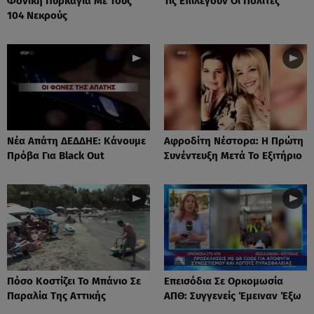
Φονική Πυρκαγιά Με Τους
Τις Επιλέγουν Οι Πολίτες
104 Νεκρούς
Νέα Απάτη ΔΕΔΔΗΕ: Κάνουμε
Αφροδίτη Νέστορα: H Πρώτη
Πρόβα Για Black Out
Συνέντευξη Μετά Το Εξιτήριο
Πόσο Κοστίζει Το Μπάνιο Σε
Επεισόδια Σε Ορκομωσία
Παραλία Της Αττικής
ΑΠΘ: Συγγενείς Έμειναν Έξω