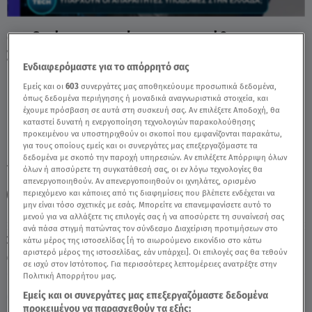
Ο Ειδικός Γραμματέας Μακροπρόθεσμου
Σχεδιασμού στο Star Tech - Video
Ενδιαφερόμαστε για το απόρρητό σας
Εμείς και οι
603
συνεργάτες μας αποθηκεύουμε προσωπικά δεδομένα,
όπως δεδομένα περιήγησης ή μοναδικά αναγνωριστικά στοιχεία, και
έχουμε πρόσβαση σε αυτά στη συσκευή σας. Αν επιλέξετε Αποδοχή, θα
καταστεί δυνατή η ενεργοποίηση τεχνολογιών παρακολούθησης
προκειμένου να υποστηριχθούν οι σκοποί που εμφανίζονται παρακάτω,
για τους οποίους εμείς και οι συνεργάτες μας επεξεργαζόμαστε τα
δεδομένα με σκοπό την παροχή υπηρεσιών. Αν επιλέξετε Απόρριψη όλων
TAGS:
ΤΕΧΝΟΛΟΓΙΑ
STAR TECH
STARTECH
STARX
όλων ή αποσύρετε τη συγκατάθεσή σας, οι εν λόγω τεχνολογίες θα
απενεργοποιηθούν. Αν απενεργοποιηθούν οι ιχνηλάτες, ορισμένο
περιεχόμενο και κάποιες από τις διαφημίσεις που βλέπετε ενδέχεται να
ΤΕΧΝΗΤΗ ΝΟΗΜΟΣΥΝΗ
ΝΕΦΕΛΗ ΑΓΚΥΡΙΔΟΥ
μην είναι τόσο σχετικές με εσάς. Μπορείτε να επανεμφανίσετε αυτό το
μενού για να αλλάξετε τις επιλογές σας ή να αποσύρετε τη συναίνεσή σας
ανά πάσα στιγμή πατώντας τον σύνδεσμο Διαχείριση προτιμήσεων στο
Σάββατο 8 Αυγούστου 2026
κάτω μέρος της ιστοσελίδας [ή το αιωρούμενο εικονίδιο στο κάτω
αριστερό μέρος της ιστοσελίδας, εάν υπάρχει]. Οι επιλογές σας θα τεθούν
05.05.26, 21:00
ΕΛΛΑΔΑ
σε ισχύ στον Ιστότοπος. Για περισσότερες λεπτομέρειες ανατρέξτε στην
Πολιτική Απορρήτου μας.
Εμείς και οι συνεργάτες μας επεξεργαζόμαστε δεδομένα
προκειμένου να παρασχεθούν τα εξής: