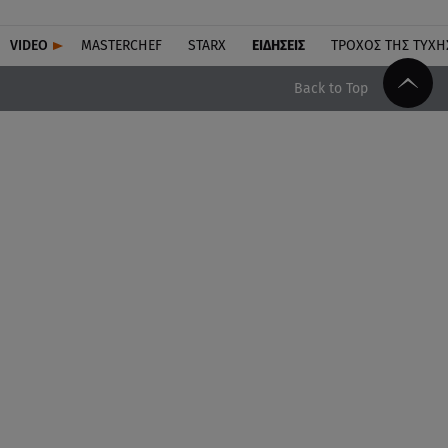
VIDEO
MASTERCHEF
STARX
ΕΙΔΉΣΕΙΣ
ΤΡΟΧΌΣ ΤΗΣ ΤΎΧΗ
Back to Top