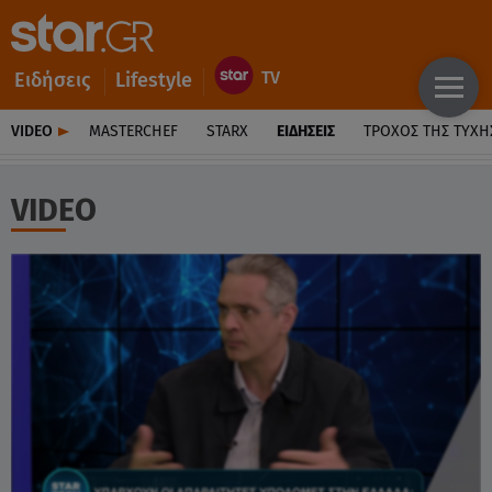
Ειδήσεις
Lifestyle
VIDEO
MASTERCHEF
STARX
ΕΙΔΉΣΕΙΣ
ΤΡΟΧΌΣ ΤΗΣ ΤΎΧΗ
VIDEO