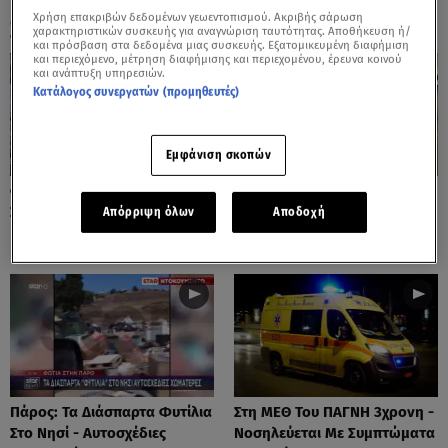
Χρήση επακριβών δεδομένων γεωεντοπισμού. Ακριβής σάρωση
ΟΛΑ ΤΑ ΒΙΝΤΕΟ
χαρακτηριστικών συσκευής για αναγνώριση ταυτότητας. Αποθήκευση ή/
και πρόσβαση στα δεδομένα μιας συσκευής. Εξατομικευμένη διαφήμιση
και περιεχόμενο, μέτρηση διαφήμισης και περιεχομένου, έρευνα κοινού
και ανάπτυξη υπηρεσιών.
Κατάλογος συνεργατών (προμηθευτές)
Εμφάνιση σκοπών
Φωτιές: Στάχτη Το Πράσινο
Πόρτο Ράφτη: Bίντεο
Στολίδι Της Δυτικής Αττικής
Ντοκουμέντο Από Το
Απόρριψη όλων
Αποδοχή
Θανατηφόρο Τροχαίο
Πάρος: Τα Διάσπαρτα Φυτίλια
Στη ΜΕΘ Του ΠΑΓΝΗ 3χρονη -
Στο Νησί - Αυτοσχέδιες
Νοσηλεύεται Με Συμπτώματα