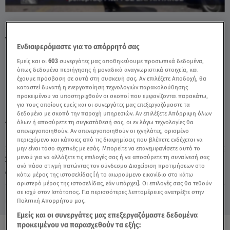
Πρωτομαγιά: Μαζική Έξοδος Για Το
Τριήμερο - Video
Ενδιαφερόμαστε για το απόρρητό σας
Εμείς και οι
603
συνεργάτες μας αποθηκεύουμε προσωπικά δεδομένα,
όπως δεδομένα περιήγησης ή μοναδικά αναγνωριστικά στοιχεία, και
έχουμε πρόσβαση σε αυτά στη συσκευή σας. Αν επιλέξετε Αποδοχή, θα
καταστεί δυνατή η ενεργοποίηση τεχνολογιών παρακολούθησης
προκειμένου να υποστηριχθούν οι σκοποί που εμφανίζονται παρακάτω,
για τους οποίους εμείς και οι συνεργάτες μας επεξεργαζόμαστε τα
δεδομένα με σκοπό την παροχή υπηρεσιών. Αν επιλέξετε Απόρριψη όλων
όλων ή αποσύρετε τη συγκατάθεσή σας, οι εν λόγω τεχνολογίες θα
TAGS:
ΠΡΩΤΟΜΑΓΙΑ
ΤΡΙΗΜΕΡΟ
ΕΚΔΡΟΜΕΙΣ
απενεργοποιηθούν. Αν απενεργοποιηθούν οι ιχνηλάτες, ορισμένο
περιεχόμενο και κάποιες από τις διαφημίσεις που βλέπετε ενδέχεται να
μην είναι τόσο σχετικές με εσάς. Μπορείτε να επανεμφανίσετε αυτό το
μενού για να αλλάξετε τις επιλογές σας ή να αποσύρετε τη συναίνεσή σας
Σάββατο 8 Αυγούστου 2026
ανά πάσα στιγμή πατώντας τον σύνδεσμο Διαχείριση προτιμήσεων στο
30.04.26, 16:25
ΕΛΛΑΔΑ
κάτω μέρος της ιστοσελίδας [ή το αιωρούμενο εικονίδιο στο κάτω
αριστερό μέρος της ιστοσελίδας, εάν υπάρχει]. Οι επιλογές σας θα τεθούν
σε ισχύ στον Ιστότοπος. Για περισσότερες λεπτομέρειες ανατρέξτε στην
Πολιτική Απορρήτου μας.
Εμείς και οι συνεργάτες μας επεξεργαζόμαστε δεδομένα
προκειμένου να παρασχεθούν τα εξής: