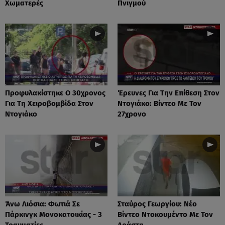
Χωματερές
Πνιγμού
Προφυλακίστηκε Ο 30χρονος
Έρευνες Για Την Επίθεση Στον
Για Τη Χειροβομβίδα Στον
Ντογιάκο: Βίντεο Με Τον
Ντογιάκο
27χρονο
Άνω Λιόσια: Φωτιά Σε
Σταύρος Γεωργίου: Νέο
Πάρκινγκ Μονοκατοικίας - 3
Βίντεο Ντοκουμέντο Με Τον
Τραυματίες
Δράστη