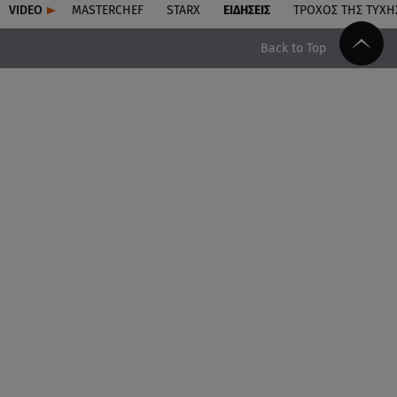
VIDEO
MASTERCHEF
STARX
ΕΙΔΉΣΕΙΣ
ΤΡΟΧΌΣ ΤΗΣ ΤΎΧΗ
Back to Top