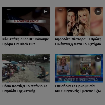
Νέα Απάτη ΔΕΔΔΗΕ: Κάνουμε
Αφροδίτη Νέστορα: H Πρώτη
Πρόβα Για Black Out
Συνέντευξη Μετά Το Εξιτήριο
Πόσο Κοστίζει Το Μπάνιο Σε
Επεισόδια Σε Ορκομωσία
Παραλία Της Αττικής
ΑΠΘ: Συγγενείς Έμειναν Έξω