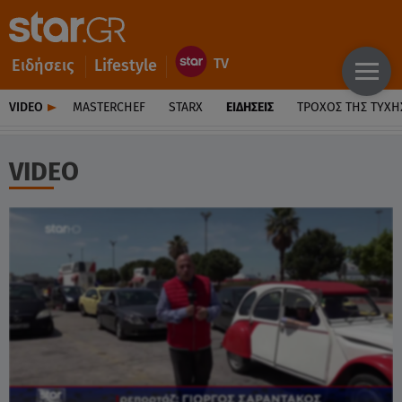
Ειδήσεις
Lifestyle
VIDEO
MASTERCHEF
STARX
ΕΙΔΉΣΕΙΣ
ΤΡΟΧΌΣ ΤΗΣ ΤΎΧΗ
VIDEO