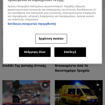
προκειμένου να παρασχεθούν τα εξής:
Χρήση επακριβών δεδομένων γεωεντοπισμού. Ακριβής σάρωση
χαρακτηριστικών συσκευής για αναγνώριση ταυτότητας. Αποθήκευση ή/
και πρόσβαση στα δεδομένα μιας συσκευής. Εξατομικευμένη διαφήμιση
και περιεχόμενο, μέτρηση διαφήμισης και περιεχομένου, έρευνα κοινού
και ανάπτυξη υπηρεσιών.
ΟΛΑ ΤΑ ΒΙΝΤΕΟ
Κατάλογος συνεργατών (προμηθευτές)
Εμφάνιση σκοπών
Απόρριψη όλων
Αποδοχή
Φωτιές: Στάχτη Το Πράσινο
Πόρτο Ράφτη: Bίντεο
Στολίδι Της Δυτικής Αττικής
Ντοκουμέντο Από Το
Θανατηφόρο Τροχαίο