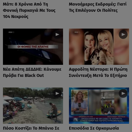
Μάτι: 8 Χρόνια Από Τη
Μονοήμερες Εκδρομές: Γιατί
Φονική Πυρκαγιά Με Τους
Τις Επιλέγουν Οι Πολίτες
104 Νεκρούς
Νέα Απάτη ΔΕΔΔΗΕ: Κάνουμε
Αφροδίτη Νέστορα: H Πρώτη
Πρόβα Για Black Out
Συνέντευξη Μετά Το Εξιτήριο
Πόσο Κοστίζει Το Μπάνιο Σε
Επεισόδια Σε Ορκομωσία