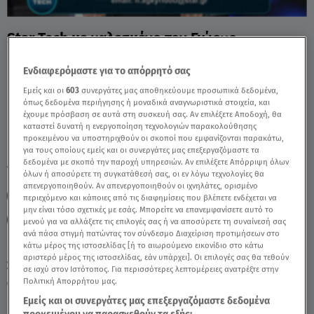
Star Tech με καλεσμένο τον Γιώργο
Γκριτζάλα - Video
Ενδιαφερόμαστε για το απόρρητό σας
Εμείς και οι
603
συνεργάτες μας αποθηκεύουμε προσωπικά δεδομένα,
όπως δεδομένα περιήγησης ή μοναδικά αναγνωριστικά στοιχεία, και
έχουμε πρόσβαση σε αυτά στη συσκευή σας. Αν επιλέξετε Αποδοχή, θα
καταστεί δυνατή η ενεργοποίηση τεχνολογιών παρακολούθησης
προκειμένου να υποστηριχθούν οι σκοποί που εμφανίζονται παρακάτω,
για τους οποίους εμείς και οι συνεργάτες μας επεξεργαζόμαστε τα
δεδομένα με σκοπό την παροχή υπηρεσιών. Αν επιλέξετε Απόρριψη όλων
TAGS:
STAR TECH
STARTECH
STARX
όλων ή αποσύρετε τη συγκατάθεσή σας, οι εν λόγω τεχνολογίες θα
απενεργοποιηθούν. Αν απενεργοποιηθούν οι ιχνηλάτες, ορισμένο
ΝΕΦΕΛΗ ΑΓΚΥΡΙΔΟΥ
ΤΕΧΝΗΤΗ ΝΟΗΜΟΣΥΝΗ
περιεχόμενο και κάποιες από τις διαφημίσεις που βλέπετε ενδέχεται να
μην είναι τόσο σχετικές με εσάς. Μπορείτε να επανεμφανίσετε αυτό το
ΤΕΧΝΟΛΟΓΙΑ
μενού για να αλλάξετε τις επιλογές σας ή να αποσύρετε τη συναίνεσή σας
ανά πάσα στιγμή πατώντας τον σύνδεσμο Διαχείριση προτιμήσεων στο
κάτω μέρος της ιστοσελίδας [ή το αιωρούμενο εικονίδιο στο κάτω
αριστερό μέρος της ιστοσελίδας, εάν υπάρχει]. Οι επιλογές σας θα τεθούν
Σάββατο 8 Αυγούστου 2026
σε ισχύ στον Ιστότοπος. Για περισσότερες λεπτομέρειες ανατρέξτε στην
Πολιτική Απορρήτου μας.
29.04.26, 17:30
ΕΛΛΑΔΑ
Εμείς και οι συνεργάτες μας επεξεργαζόμαστε δεδομένα