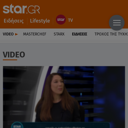
Ειδήσεις
Lifestyle
VIDEO
MASTERCHEF
STARX
ΕΙΔΉΣΕΙΣ
ΤΡΟΧΌΣ ΤΗΣ ΤΎΧΗ
VIDEO