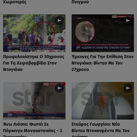
Χωματερές
Πνιγμού
Προφυλακίστηκε Ο 30χρονος
Έρευνες Για Την Επίθεση Στον
Για Τη Χειροβομβίδα Στον
Ντογιάκο: Βίντεο Με Τον
Ντογιάκο
27χρονο
Άνω Λιόσια: Φωτιά Σε
Σταύρος Γεωργίου: Νέο
Πάρκινγκ Μονοκατοικίας - 3
Βίντεο Ντοκουμέντο Με Τον
Τραυματίες
Δράστη