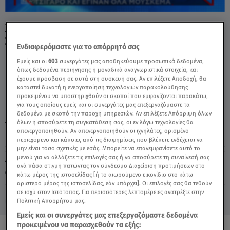
Χάος Σε Πλοίο: Τσιγάρο Ενεργοποίησε Το
Σύστημα Πυρόσβεσης - Video
Ενδιαφερόμαστε για το απόρρητό σας
Εμείς και οι
603
συνεργάτες μας αποθηκεύουμε προσωπικά δεδομένα,
όπως δεδομένα περιήγησης ή μοναδικά αναγνωριστικά στοιχεία, και
έχουμε πρόσβαση σε αυτά στη συσκευή σας. Αν επιλέξετε Αποδοχή, θα
καταστεί δυνατή η ενεργοποίηση τεχνολογιών παρακολούθησης
προκειμένου να υποστηριχθούν οι σκοποί που εμφανίζονται παρακάτω,
για τους οποίους εμείς και οι συνεργάτες μας επεξεργαζόμαστε τα
δεδομένα με σκοπό την παροχή υπηρεσιών. Αν επιλέξετε Απόρριψη όλων
όλων ή αποσύρετε τη συγκατάθεσή σας, οι εν λόγω τεχνολογίες θα
TAGS:
ΠΛΟΙΟ
ΤΣΙΓΑΡΟ
ΔΕΛΤΙΟ ΕΙΔΗΣΕΩΝ STAR
απενεργοποιηθούν. Αν απενεργοποιηθούν οι ιχνηλάτες, ορισμένο
περιεχόμενο και κάποιες από τις διαφημίσεις που βλέπετε ενδέχεται να
μην είναι τόσο σχετικές με εσάς. Μπορείτε να επανεμφανίσετε αυτό το
μενού για να αλλάξετε τις επιλογές σας ή να αποσύρετε τη συναίνεσή σας
Δευτέρα 10 Αυγούστου 2026
ανά πάσα στιγμή πατώντας τον σύνδεσμο Διαχείριση προτιμήσεων στο
26.04.26, 22:43
ΕΛΛΑΔΑ
κάτω μέρος της ιστοσελίδας [ή το αιωρούμενο εικονίδιο στο κάτω
αριστερό μέρος της ιστοσελίδας, εάν υπάρχει]. Οι επιλογές σας θα τεθούν
σε ισχύ στον Ιστότοπος. Για περισσότερες λεπτομέρειες ανατρέξτε στην
Πολιτική Απορρήτου μας.
Εμείς και οι συνεργάτες μας επεξεργαζόμαστε δεδομένα
προκειμένου να παρασχεθούν τα εξής: