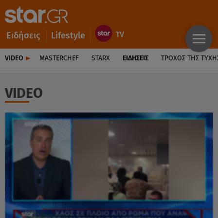
Ειδήσεις
Lifestyle
VIDEO
MASTERCHEF
STARX
ΕΙΔΉΣΕΙΣ
ΤΡΟΧΌΣ ΤΗΣ ΤΎΧΗ
VIDEO