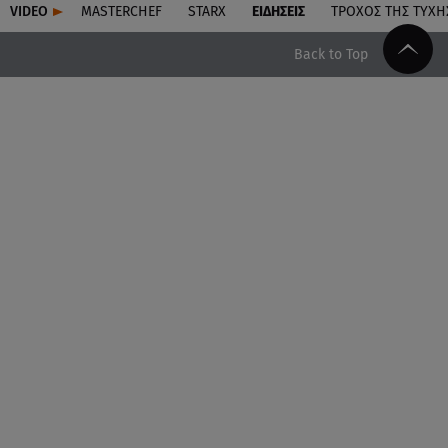
VIDEO
MASTERCHEF
STARX
ΕΙΔΉΣΕΙΣ
ΤΡΟΧΌΣ ΤΗΣ ΤΎΧΗ
Back to Top