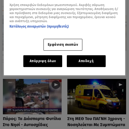
Χρήση επακριβών δεδομένων γεωεντοπισμού. Ακριβής σάρωση
ΟΛΑ ΤΑ ΒΙΝΤΕΟ
χαρακτηριστικών συσκευής για αναγνώριση ταυτότητας. Αποθήκευση ή/
και πρόσβαση στα δεδομένα μιας συσκευής. Εξατομικευμένη διαφήμιση
και περιεχόμενο, μέτρηση διαφήμισης και περιεχομένου, έρευνα κοινού
και ανάπτυξη υπηρεσιών.
Κατάλογος συνεργατών (προμηθευτές)
Εμφάνιση σκοπών
Φωτιές: Στάχτη Το Πράσινο
Πόρτο Ράφτη: Bίντεο
Στολίδι Της Δυτικής Αττικής
Ντοκουμέντο Από Το
Απόρριψη όλων
Αποδοχή
Θανατηφόρο Τροχαίο
Πάρος: Τα Διάσπαρτα Φυτίλια
Στη ΜΕΘ Του ΠΑΓΝΗ 3χρονη -
Στο Νησί - Αυτοσχέδιες
Νοσηλεύεται Με Συμπτώματα