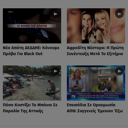
Νέα Απάτη ΔΕΔΔΗΕ: Κάνουμε
Αφροδίτη Νέστορα: H Πρώτη
Πρόβα Για Black Out
Συνέντευξη Μετά Το Εξιτήριο
Πόσο Κοστίζει Το Μπάνιο Σε
Επεισόδια Σε Ορκομωσία
Παραλία Της Αττικής
ΑΠΘ: Συγγενείς Έμειναν Έξω