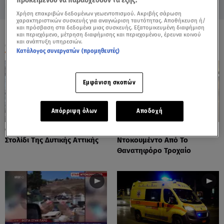
προκειμένου να παρασχεθούν τα εξής:
Χρήση επακριβών δεδομένων γεωεντοπισμού. Ακριβής σάρωση
χαρακτηριστικών συσκευής για αναγνώριση ταυτότητας. Αποθήκευση ή/
και πρόσβαση στα δεδομένα μιας συσκευής. Εξατομικευμένη διαφήμιση
και περιεχόμενο, μέτρηση διαφήμισης και περιεχομένου, έρευνα κοινού
και ανάπτυξη υπηρεσιών.
ΟΛΑ ΤΑ ΒΙΝΤΕΟ
Κατάλογος συνεργατών (προμηθευτές)
Εμφάνιση σκοπών
Απόρριψη όλων
Αποδοχή
Φωτιές: Στάχτη Το Πράσινο
Πόρτο Ράφτη: Bίντεο
Στολίδι Της Δυτικής Αττικής
Ντοκουμέντο Από Το
Θανατηφόρο Τροχαίο