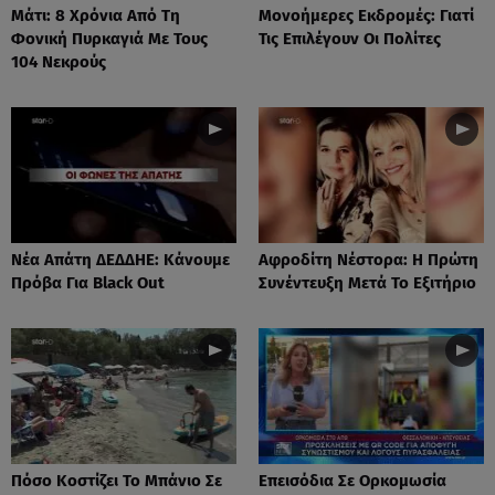
Μάτι: 8 Χρόνια Από Τη
Μονοήμερες Εκδρομές: Γιατί
Φονική Πυρκαγιά Με Τους
Τις Επιλέγουν Οι Πολίτες
104 Νεκρούς
Νέα Απάτη ΔΕΔΔΗΕ: Κάνουμε
Αφροδίτη Νέστορα: H Πρώτη
Πρόβα Για Black Out
Συνέντευξη Μετά Το Εξιτήριο
Πόσο Κοστίζει Το Μπάνιο Σε
Επεισόδια Σε Ορκομωσία