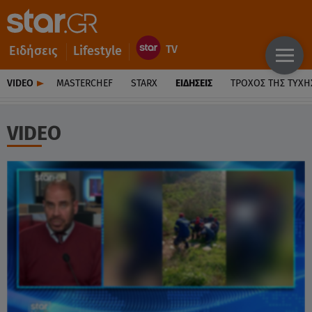
Ειδήσεις
Lifestyle
VIDEO
MASTERCHEF
STARX
ΕΙΔΉΣΕΙΣ
ΤΡΟΧΌΣ ΤΗΣ ΤΎΧΗ
VIDEO