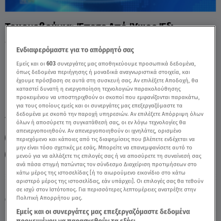
Τουρκοβούνια: Έπεσε Από Ύψος Έξι
Μέτρων Ενώ Πετούσε Χαρταετό - Video
Ενδιαφερόμαστε για το απόρρητό σας
Εμείς και οι
603
συνεργάτες μας αποθηκεύουμε προσωπικά δεδομένα,
όπως δεδομένα περιήγησης ή μοναδικά αναγνωριστικά στοιχεία, και
έχουμε πρόσβαση σε αυτά στη συσκευή σας. Αν επιλέξετε Αποδοχή, θα
καταστεί δυνατή η ενεργοποίηση τεχνολογιών παρακολούθησης
προκειμένου να υποστηριχθούν οι σκοποί που εμφανίζονται παρακάτω,
για τους οποίους εμείς και οι συνεργάτες μας επεξεργαζόμαστε τα
δεδομένα με σκοπό την παροχή υπηρεσιών. Αν επιλέξετε Απόρριψη όλων
TAGS:
ΤΟΥΡΚΟΒΟΥΝΙΑ
ΧΑΡΤΑΕΤΟΣ
όλων ή αποσύρετε τη συγκατάθεσή σας, οι εν λόγω τεχνολογίες θα
απενεργοποιηθούν. Αν απενεργοποιηθούν οι ιχνηλάτες, ορισμένο
ΠΕΤΑΓΜΑ ΧΑΡΤΑΕΤΟΥ
ΚΑΘΑΡΑ ΔΕΥΤΕΡΑ
περιεχόμενο και κάποιες από τις διαφημίσεις που βλέπετε ενδέχεται να
μην είναι τόσο σχετικές με εσάς. Μπορείτε να επανεμφανίσετε αυτό το
ΔΕΛΤΙΟ ΕΙΔΗΣΕΩΝ STAR
ΑΤΥΧΗΜΑ
μενού για να αλλάξετε τις επιλογές σας ή να αποσύρετε τη συναίνεσή σας
ανά πάσα στιγμή πατώντας τον σύνδεσμο Διαχείριση προτιμήσεων στο
κάτω μέρος της ιστοσελίδας [ή το αιωρούμενο εικονίδιο στο κάτω
αριστερό μέρος της ιστοσελίδας, εάν υπάρχει]. Οι επιλογές σας θα τεθούν
Κυριακή 9 Αυγούστου 2026
σε ισχύ στον Ιστότοπος. Για περισσότερες λεπτομέρειες ανατρέξτε στην
Πολιτική Απορρήτου μας.
23.02.26, 22:48
ΕΛΛΑΔΑ
Εμείς και οι συνεργάτες μας επεξεργαζόμαστε δεδομένα