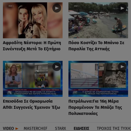
Αφροδίτη Νέστορα: H Πρώτη
Πόσο Κοστίζει Το Μπάνιο Σε
Συνέντευξη Μετά Το Εξιτήριο
Παραλία Της Αττικής
Επεισόδια Σε Ορκομωσία
Πετράλωνα:Για 16η Μέρα
ΑΠΘ: Συγγενείς Έμειναν Έξω
Παραμένουν Τα Μπάζα Της
Πολυκατοικίας
VIDEO
MASTERCHEF
STARX
ΕΙΔΉΣΕΙΣ
ΤΡΟΧΌΣ ΤΗΣ ΤΎΧΗ