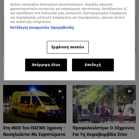
Χρήση επακριβών δεδομένων γεωεντοπισμού. Ακριβής σάρωση
ΟΛΑ ΤΑ ΒΙΝΤΕΟ
χαρακτηριστικών συσκευής για αναγνώριση ταυτότητας. Αποθήκευση ή/
και πρόσβαση στα δεδομένα μιας συσκευής. Εξατομικευμένη διαφήμιση
και περιεχόμενο, μέτρηση διαφήμισης και περιεχομένου, έρευνα κοινού
και ανάπτυξη υπηρεσιών.
Κατάλογος συνεργατών (προμηθευτές)
Εμφάνιση σκοπών
Πόρτο Ράφτη: Bίντεο
Πάρος: Τα Διάσπαρτα Φυτίλια
Απόρριψη όλων
Αποδοχή
Ντοκουμέντο Από Το
Στο Νησί - Αυτοσχέδιες
Θανατηφόρο Τροχαίο
Χωματερές
Στη ΜΕΘ Του ΠΑΓΝΗ 3χρονη -
Προφυλακίστηκε Ο 30χρονος
Νοσηλεύεται Με Συμπτώματα
Για Τη Χειροβομβίδα Στον