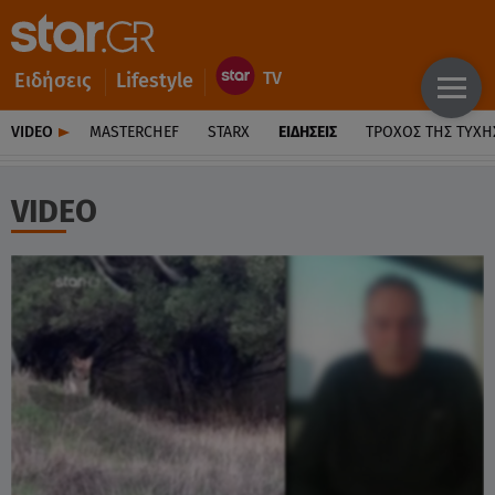
Ειδήσεις
Lifestyle
VIDEO
MASTERCHEF
STARX
ΕΙΔΉΣΕΙΣ
ΤΡΟΧΌΣ ΤΗΣ ΤΎΧΗ
VIDEO