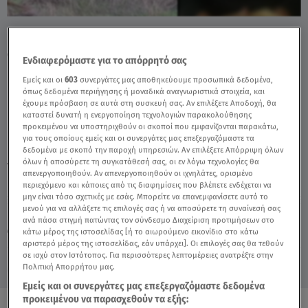
Βίντεο Με Λύκους Στο Πανόραμα
Θεσσαλονίκης - Video
Ενδιαφερόμαστε για το απόρρητό σας
Εμείς και οι
603
συνεργάτες μας αποθηκεύουμε προσωπικά δεδομένα,
όπως δεδομένα περιήγησης ή μοναδικά αναγνωριστικά στοιχεία, και
έχουμε πρόσβαση σε αυτά στη συσκευή σας. Αν επιλέξετε Αποδοχή, θα
καταστεί δυνατή η ενεργοποίηση τεχνολογιών παρακολούθησης
προκειμένου να υποστηριχθούν οι σκοποί που εμφανίζονται παρακάτω,
για τους οποίους εμείς και οι συνεργάτες μας επεξεργαζόμαστε τα
δεδομένα με σκοπό την παροχή υπηρεσιών. Αν επιλέξετε Απόρριψη όλων
όλων ή αποσύρετε τη συγκατάθεσή σας, οι εν λόγω τεχνολογίες θα
TAGS:
ΛΥΚΟΙ
ΘΕΣΣΑΛΟΝΙΚΗ
απενεργοποιηθούν. Αν απενεργοποιηθούν οι ιχνηλάτες, ορισμένο
περιεχόμενο και κάποιες από τις διαφημίσεις που βλέπετε ενδέχεται να
μην είναι τόσο σχετικές με εσάς. Μπορείτε να επανεμφανίσετε αυτό το
μενού για να αλλάξετε τις επιλογές σας ή να αποσύρετε τη συναίνεσή σας
Παρασκευή 7 Αυγούστου 2026
ανά πάσα στιγμή πατώντας τον σύνδεσμο Διαχείριση προτιμήσεων στο
κάτω μέρος της ιστοσελίδας [ή το αιωρούμενο εικονίδιο στο κάτω
23.01.26, 22:47
ΕΛΛΑΔΑ
αριστερό μέρος της ιστοσελίδας, εάν υπάρχει]. Οι επιλογές σας θα τεθούν
σε ισχύ στον Ιστότοπος. Για περισσότερες λεπτομέρειες ανατρέξτε στην
Πολιτική Απορρήτου μας.
Εμείς και οι συνεργάτες μας επεξεργαζόμαστε δεδομένα
προκειμένου να παρασχεθούν τα εξής: