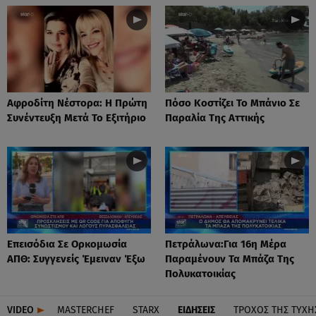
Αφροδίτη Νέστορα: H Πρώτη
Πόσο Κοστίζει Το Μπάνιο Σε
Συνέντευξη Μετά Το Εξιτήριο
Παραλία Της Αττικής
Επεισόδια Σε Ορκομωσία
Πετράλωνα:Για 16η Μέρα
ΑΠΘ: Συγγενείς Έμειναν Έξω
Παραμένουν Τα Μπάζα Της
Πολυκατοικίας
VIDEO
MASTERCHEF
STARX
ΕΙΔΉΣΕΙΣ
ΤΡΟΧΌΣ ΤΗΣ ΤΎΧΗ