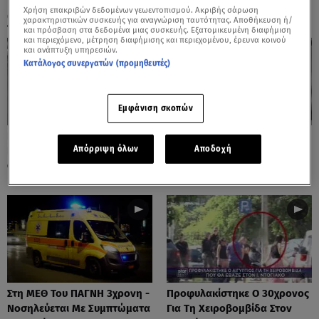
Χρήση επακριβών δεδομένων γεωεντοπισμού. Ακριβής σάρωση
ΟΛΑ ΤΑ ΒΙΝΤΕΟ
χαρακτηριστικών συσκευής για αναγνώριση ταυτότητας. Αποθήκευση ή/
και πρόσβαση στα δεδομένα μιας συσκευής. Εξατομικευμένη διαφήμιση
και περιεχόμενο, μέτρηση διαφήμισης και περιεχομένου, έρευνα κοινού
και ανάπτυξη υπηρεσιών.
Κατάλογος συνεργατών (προμηθευτές)
Εμφάνιση σκοπών
Πόρτο Ράφτη: Bίντεο
Πάρος: Τα Διάσπαρτα Φυτίλια
Απόρριψη όλων
Αποδοχή
Ντοκουμέντο Από Το
Στο Νησί - Αυτοσχέδιες
Θανατηφόρο Τροχαίο
Χωματερές
Στη ΜΕΘ Του ΠΑΓΝΗ 3χρονη -
Προφυλακίστηκε Ο 30χρονος
Νοσηλεύεται Με Συμπτώματα
Για Τη Χειροβομβίδα Στον