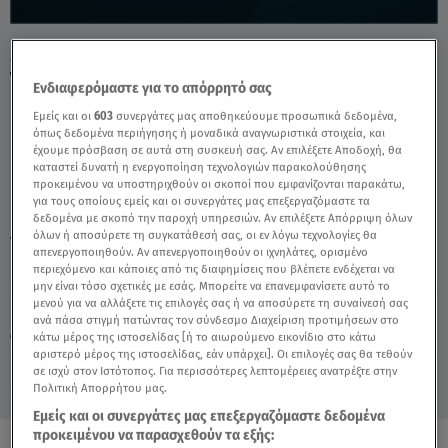
Μοσχάτο: 15 Άτομα Επιτέθηκαν Σε Ανήλικο -
Video
Ενδιαφερόμαστε για το απόρρητό σας
Εμείς και οι
603
συνεργάτες μας αποθηκεύουμε προσωπικά δεδομένα,
όπως δεδομένα περιήγησης ή μοναδικά αναγνωριστικά στοιχεία, και
έχουμε πρόσβαση σε αυτά στη συσκευή σας. Αν επιλέξετε Αποδοχή, θα
καταστεί δυνατή η ενεργοποίηση τεχνολογιών παρακολούθησης
προκειμένου να υποστηριχθούν οι σκοποί που εμφανίζονται παρακάτω,
για τους οποίους εμείς και οι συνεργάτες μας επεξεργαζόμαστε τα
δεδομένα με σκοπό την παροχή υπηρεσιών. Αν επιλέξετε Απόρριψη όλων
όλων ή αποσύρετε τη συγκατάθεσή σας, οι εν λόγω τεχνολογίες θα
TAGS:
ΜΟΣΧΑΤΟ
ΒΙΑ ΑΝΗΛΙΚΩΝ
ΞΥΛΟΔΑΡΜΟΣ
απενεργοποιηθούν. Αν απενεργοποιηθούν οι ιχνηλάτες, ορισμένο
περιεχόμενο και κάποιες από τις διαφημίσεις που βλέπετε ενδέχεται να
μην είναι τόσο σχετικές με εσάς. Μπορείτε να επανεμφανίσετε αυτό το
μενού για να αλλάξετε τις επιλογές σας ή να αποσύρετε τη συναίνεσή σας
Πέμπτη 6 Αυγούστου 2026
ανά πάσα στιγμή πατώντας τον σύνδεσμο Διαχείριση προτιμήσεων στο
κάτω μέρος της ιστοσελίδας [ή το αιωρούμενο εικονίδιο στο κάτω
27.10.25, 21:38
ΕΛΛΑΔΑ
αριστερό μέρος της ιστοσελίδας, εάν υπάρχει]. Οι επιλογές σας θα τεθούν
σε ισχύ στον Ιστότοπος. Για περισσότερες λεπτομέρειες ανατρέξτε στην
Πολιτική Απορρήτου μας.
Εμείς και οι συνεργάτες μας επεξεργαζόμαστε δεδομένα
προκειμένου να παρασχεθούν τα εξής: