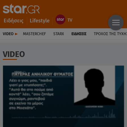
Ειδήσεις
Lifestyle
VIDEO
MASTERCHEF
STARX
ΕΙΔΉΣΕΙΣ
ΤΡΟΧΌΣ ΤΗΣ ΤΎΧΗ
VIDEO