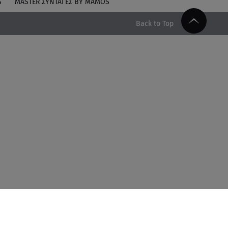
S
MASTER ΣΥΝΤΑΓΈΣ BY MAMOS
Back to Top