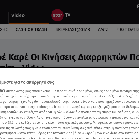
Video
ΎΧΗΣ
CASH OR TRASH
BREAKFAST@STAR
ΑΜΤΖ
FIRST DATE
έ Καρέ Οι Κινήσεις Διαρρηκτών Π
ίτι - Video
ασε τις 50 χιλιάδες ευρώ
μαστε για το απόρρητό σας
603
συνεργάτες μας αποθηκεύουμε προσωπικά δεδομένα, όπως δεδομένα περιήγησης
κά στοιχεία, και έχουμε πρόσβαση σε αυτά στη συσκευή σας. Αν επιλέξετε Αποδοχή, θ
νεργοποίηση τεχνολογιών παρακολούθησης προκειμένου να υποστηριχθούν οι σκοποί
ι παρακάτω, για τους οποίους εμείς και οι συνεργάτες μας επεξεργαζόμαστε τα δεδομέ
υπηρεσιών. Αν επιλέξετε Απόρριψη όλων όλων ή αποσύρετε τη συγκατάθεσή σας, οι ε
 θα απενεργοποιηθούν. Αν απενεργοποιηθούν οι ιχνηλάτες, ορισμένο περιεχόμενο και κά
 που βλέπετε ενδέχεται να μην είναι τόσο σχετικές με εσάς. Μπορείτε να επανεμφανίσετ
ξετε τις επιλογές σας ή να αποσύρετε τη συναίνεσή σας ανά πάσα στιγμή πατώντας τον
προτιμήσεων στο κάτω μέρος της ιστοσελίδας [ή το αιωρούμενο εικονίδιο στο κάτω α
δας, εάν υπάρχει]. Οι επιλογές σας θα τεθούν σε ισχύ στον Ιστότοπος. Για περισσότερε