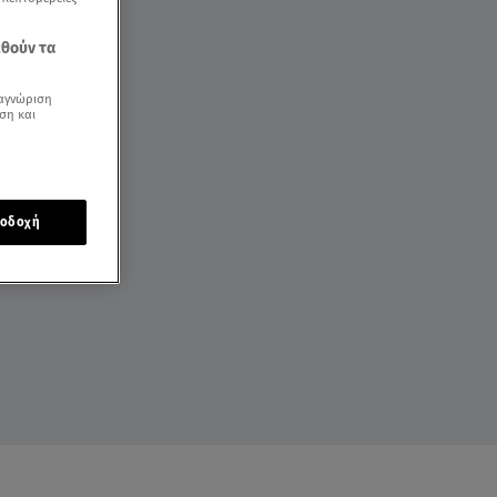
εθούν τα
αγνώριση
ση και
οδοχή