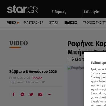
Αθλητικά
Quiz
Ειδήσεις
Lifestyle
Αυτοκίνητο
VIDEO
MASTERCHEF
STARX
ΕΙΔΉΣΕΙΣ
ΤΡΟΧΌΣ ΤΗΣ Τ
VIDEO
Ραφήνα: Καρ
Μπήκαν Σε Σπ
Η λεία τους ξεπέρ
Ενδιαφερό
Εμείς και οι
Σάββατο 8 Αυγούστου 2026
αναγνωριστι
δυνατή η ε
06.10.25, 21:25
ΕΛΛΑΔΑ
εμφανίζοντα
Πηγή: Δελτίο Ειδήσεων STAR
την παροχή 
τεχνολογίες
διαφημίσεις
για να αλλά
Διαχείριση 
της ιστοσελί