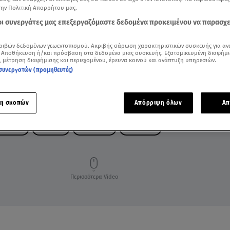
την Πολιτική Απορρήτου μας.
 οι συνεργάτες μας επεξεργαζόμαστε δεδομένα προκειμένου να παρασχ
ριβών δεδομένων γεωεντοπισμού. Ακριβής σάρωση χαρακτηριστικών συσκευής για αν
 Αποθήκευση ή/και πρόσβαση στα δεδομένα μιας συσκευής. Εξατομικευμένη διαφήμι
, μέτρηση διαφήμισης και περιεχομένου, έρευνα κοινού και ανάπτυξη υπηρεσιών.
συνεργατών (προμηθευτές)
η σκοπών
Απόρριψη όλων
Απ
ΩΝ STAR
ΡΑΦΗΝΑ
ΜΕΖΟΝΕΤΑ
ΔΙΑΡΡΗΞΗ
Περισσότερα Video