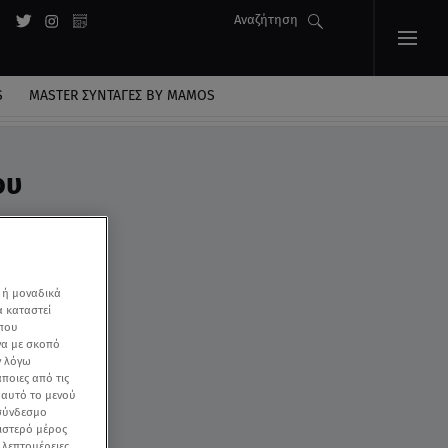
Αναζήτηση
S
MASTER ΣΥΝΤΑΓΈΣ BY MAMOS
ου
 ή μοναδικά
α καταστεί
 που
να με σκοπό
ν λόγω
ποιες από τις
ε αυτό το μενού
 σύνδεσμο
ριστερό μέρος
ς λεπτομέρειες