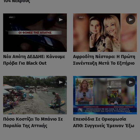
104 Νεκρούς
Νέα Απάτη ΔΕΔΔΗΕ: Κάνουμε
Αφροδίτη Νέστορα: H Πρώτη
Πρόβα Για Black Out
Συνέντευξη Μετά Το Εξιτήριο
Πόσο Κοστίζει Το Μπάνιο Σε
Επεισόδια Σε Ορκομωσία
Παραλία Της Αττικής
ΑΠΘ: Συγγενείς Έμειναν Έξω