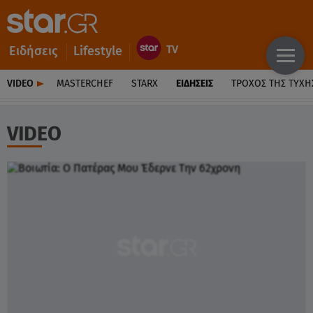
Ειδήσεις
Lifestyle
VIDEO
MASTERCHEF
STARX
ΕΙΔΉΣΕΙΣ
ΤΡΟΧΌΣ ΤΗΣ ΤΎΧΗ
VIDEO