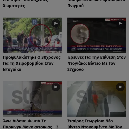
Χωματερές
Πνιγμού
Προφυλακίστηκε Ο 30χρονος
Έρευνες Για Την Επίθεση Στον
Για Τη Χειροβομβίδα Στον
Ντογιάκο: Βίντεο Με Τον
Ντογιάκο
27χρονο
Άνω Λιόσια: Φωτιά Σε
Σταύρος Γεωργίου: Νέο
Πάρκινγκ Μονοκατοικίας - 3
Βίντεο Ντοκουμέντο Με Τον