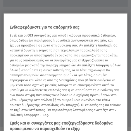
Βοιωτία: Ο Πατέρας Μου Έδερνε Την
62χρονη - Video
Ενδιαφερόμαστε για το απόρρητό σας
Εμείς και οι
603
συνεργάτες μας αποθηκεύουμε προσωπικά δεδομένα,
όπως δεδομένα περιήγησης ή μοναδικά αναγνωριστικά στοιχεία, και
έχουμε πρόσβαση σε αυτά στη συσκευή σας. Αν επιλέξετε Αποδοχή, θα
καταστεί δυνατή η ενεργοποίηση τεχνολογιών παρακολούθησης
προκειμένου να υποστηριχθούν οι σκοποί που εμφανίζονται παρακάτω,
για τους οποίους εμείς και οι συνεργάτες μας επεξεργαζόμαστε τα
δεδομένα με σκοπό την παροχή υπηρεσιών. Αν επιλέξετε Απόρριψη όλων
TAGS:
όλων ή αποσύρετε τη συγκατάθεσή σας, οι εν λόγω τεχνολογίες θα
ΑΛΗΘΕΙΕΣ ΜΕ ΤΗ ΖΗΝΑ
ΒΟΙΩΤΙΑ
62ΧΡΟΝΗ
απενεργοποιηθούν. Αν απενεργοποιηθούν οι ιχνηλάτες, ορισμένο
περιεχόμενο και κάποιες από τις διαφημίσεις που βλέπετε ενδέχεται να
μην είναι τόσο σχετικές με εσάς. Μπορείτε να επανεμφανίσετε αυτό το
Δευτέρα 10 Αυγούστου 2026
μενού για να αλλάξετε τις επιλογές σας ή να αποσύρετε τη συναίνεσή σας
ανά πάσα στιγμή πατώντας τον σύνδεσμο Διαχείριση προτιμήσεων στο
01.10.25, 15:15
ΕΛΛΑΔΑ
κάτω μέρος της ιστοσελίδας [ή το αιωρούμενο εικονίδιο στο κάτω
Πηγή: Αλήθειες με τη Ζήνα
αριστερό μέρος της ιστοσελίδας, εάν υπάρχει]. Οι επιλογές σας θα τεθούν
σε ισχύ στον Ιστότοπος. Για περισσότερες λεπτομέρειες ανατρέξτε στην
Πολιτική Απορρήτου μας.
Εμείς και οι συνεργάτες μας επεξεργαζόμαστε δεδομένα
προκειμένου να παρασχεθούν τα εξής: