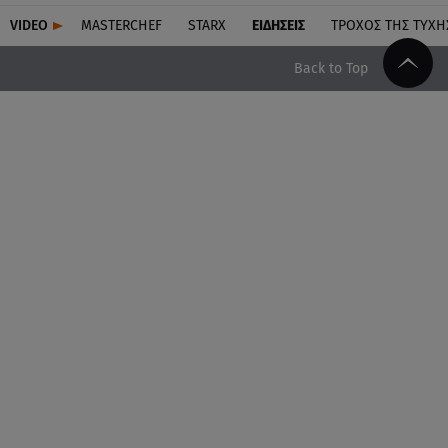
VIDEO
MASTERCHEF
STARX
ΕΙΔΉΣΕΙΣ
ΤΡΟΧΌΣ ΤΗΣ ΤΎΧΗ
Back to Top