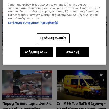
Χρήση επακριβών δεδομένων γεωεντοπισμού. Ακριβής σάρωση
ΟΛΑ ΤΑ ΒΙΝΤΕΟ
χαρακτηριστικών συσκευής για αναγνώριση ταυτότητας. Αποθήκευση ή/
και πρόσβαση στα δεδομένα μιας συσκευής. Εξατομικευμένη διαφήμιση
και περιεχόμενο, μέτρηση διαφήμισης και περιεχομένου, έρευνα κοινού
και ανάπτυξη υπηρεσιών.
Κατάλογος συνεργατών (προμηθευτές)
Εμφάνιση σκοπών
Φωτιές: Στάχτη Το Πράσινο
Πόρτο Ράφτη: Bίντεο
Απόρριψη όλων
Αποδοχή
Στολίδι Της Δυτικής Αττικής
Ντοκουμέντο Από Το
Θανατηφόρο Τροχαίο
Πάρος: Τα Διάσπαρτα Φυτίλια
Στη ΜΕΘ Του ΠΑΓΝΗ 3χρονη -
Στο Νησί - Αυτοσχέδιες
Νοσηλεύεται Με Συμπτώματα