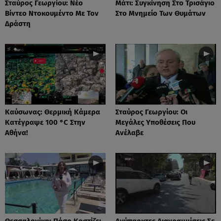
Σταύρος Γεωργίου: Νέο
Μάτι: Συγκίνηση Στο Τρισάγιο
Βίντεο Ντοκουμέντο Με Τον
Στο Μνημείο Των Θυμάτων
Δράστη
Καύσωνας: Θερμική Κάμερα
Σταύρος Γεωργίου: Οι
Κατέγραψε 100 °C Στην
Μεγάλες Υποθέσεις Που
Αθήνα!
Ανέλαβε
Θεσσαλονίκη: Πόσο Κοστίζει
Ανύπαρκτες Διαγραμμίσεις Σε