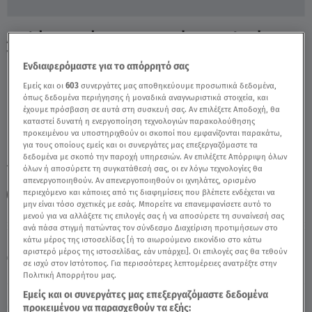
Διπλό Φονικό Στην Κηφισιά: Η Απολογία
Του Κατηγορούμενου - Video
Ενδιαφερόμαστε για το απόρρητό σας
Εμείς και οι
603
συνεργάτες μας αποθηκεύουμε προσωπικά δεδομένα,
όπως δεδομένα περιήγησης ή μοναδικά αναγνωριστικά στοιχεία, και
έχουμε πρόσβαση σε αυτά στη συσκευή σας. Αν επιλέξετε Αποδοχή, θα
καταστεί δυνατή η ενεργοποίηση τεχνολογιών παρακολούθησης
προκειμένου να υποστηριχθούν οι σκοποί που εμφανίζονται παρακάτω,
για τους οποίους εμείς και οι συνεργάτες μας επεξεργαζόμαστε τα
δεδομένα με σκοπό την παροχή υπηρεσιών. Αν επιλέξετε Απόρριψη όλων
TAGS:
όλων ή αποσύρετε τη συγκατάθεσή σας, οι εν λόγω τεχνολογίες θα
ΑΛΗΘΕΙΕΣ ΜΕ ΤΗ ΖΗΝΑ
ΚΗΦΙΣΙΑ
ΣΟΥΠΕΡ ΜΑΡΚΕΤ
απενεργοποιηθούν. Αν απενεργοποιηθούν οι ιχνηλάτες, ορισμένο
περιεχόμενο και κάποιες από τις διαφημίσεις που βλέπετε ενδέχεται να
ΔΙΠΛΟ ΦΟΝΙΚΟ
μην είναι τόσο σχετικές με εσάς. Μπορείτε να επανεμφανίσετε αυτό το
μενού για να αλλάξετε τις επιλογές σας ή να αποσύρετε τη συναίνεσή σας
ανά πάσα στιγμή πατώντας τον σύνδεσμο Διαχείριση προτιμήσεων στο
Παρασκευή 7 Αυγούστου 2026
κάτω μέρος της ιστοσελίδας [ή το αιωρούμενο εικονίδιο στο κάτω
αριστερό μέρος της ιστοσελίδας, εάν υπάρχει]. Οι επιλογές σας θα τεθούν
23.06.25, 15:44
ΕΛΛΑΔΑ
σε ισχύ στον Ιστότοπος. Για περισσότερες λεπτομέρειες ανατρέξτε στην
Πηγή: Αλήθειες με τη Ζήνα
Πολιτική Απορρήτου μας.
Εμείς και οι συνεργάτες μας επεξεργαζόμαστε δεδομένα
προκειμένου να παρασχεθούν τα εξής: