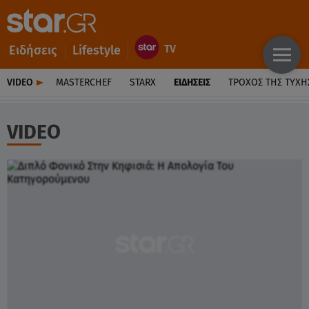
Ειδήσεις
Lifestyle
VIDEO
MASTERCHEF
STARX
ΕΙΔΉΣΕΙΣ
ΤΡΟΧΌΣ ΤΗΣ ΤΎΧΗ
VIDEO