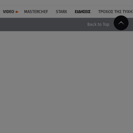
VIDEO
MASTERCHEF
STARX
ΕΙΔΉΣΕΙΣ
ΤΡΟΧΌΣ ΤΗΣ ΤΎΧΗ
Back to Top