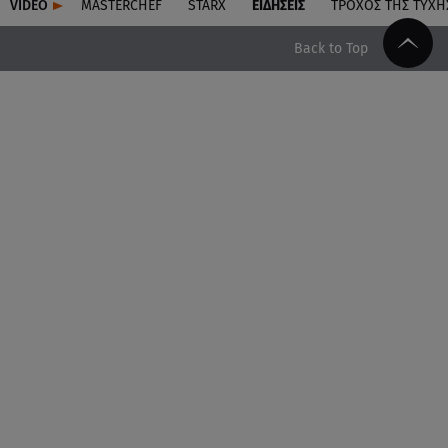
VIDEO
MASTERCHEF
STARX
ΕΙΔΉΣΕΙΣ
ΤΡΟΧΌΣ ΤΗΣ ΤΎΧΗ
Back to Top