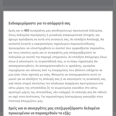
Καίτη Γκρέυ: Παραβίασαν Τη Σφράγιση Του
Σπιτιού Της - Video
Ενδιαφερόμαστε για το απόρρητό σας
Εμείς και οι
603
συνεργάτες μας αποθηκεύουμε προσωπικά δεδομένα,
όπως δεδομένα περιήγησης ή μοναδικά αναγνωριστικά στοιχεία, και
έχουμε πρόσβαση σε αυτά στη συσκευή σας. Αν επιλέξετε Αποδοχή, θα
καταστεί δυνατή η ενεργοποίηση τεχνολογιών παρακολούθησης
προκειμένου να υποστηριχθούν οι σκοποί που εμφανίζονται παρακάτω,
για τους οποίους εμείς και οι συνεργάτες μας επεξεργαζόμαστε τα
δεδομένα με σκοπό την παροχή υπηρεσιών. Αν επιλέξετε Απόρριψη όλων
όλων ή αποσύρετε τη συγκατάθεσή σας, οι εν λόγω τεχνολογίες θα
TAGS:
ΚΑΙΤΗ ΓΚΡΕΥ
ΑΛΗΘΕΙΕΣ ΜΕ ΤΗ ΖΗΝΑ
απενεργοποιηθούν. Αν απενεργοποιηθούν οι ιχνηλάτες, ορισμένο
περιεχόμενο και κάποιες από τις διαφημίσεις που βλέπετε ενδέχεται να
μην είναι τόσο σχετικές με εσάς. Μπορείτε να επανεμφανίσετε αυτό το
μενού για να αλλάξετε τις επιλογές σας ή να αποσύρετε τη συναίνεσή σας
Παρασκευή 7 Αυγούστου 2026
ανά πάσα στιγμή πατώντας τον σύνδεσμο Διαχείριση προτιμήσεων στο
22.04.25, 14:05
ΕΛΛΑΔΑ
κάτω μέρος της ιστοσελίδας [ή το αιωρούμενο εικονίδιο στο κάτω
Πηγή: Αλήθειες με τη Ζήνα
αριστερό μέρος της ιστοσελίδας, εάν υπάρχει]. Οι επιλογές σας θα τεθούν
σε ισχύ στον Ιστότοπος. Για περισσότερες λεπτομέρειες ανατρέξτε στην
Πολιτική Απορρήτου μας.
Εμείς και οι συνεργάτες μας επεξεργαζόμαστε δεδομένα
προκειμένου να παρασχεθούν τα εξής: