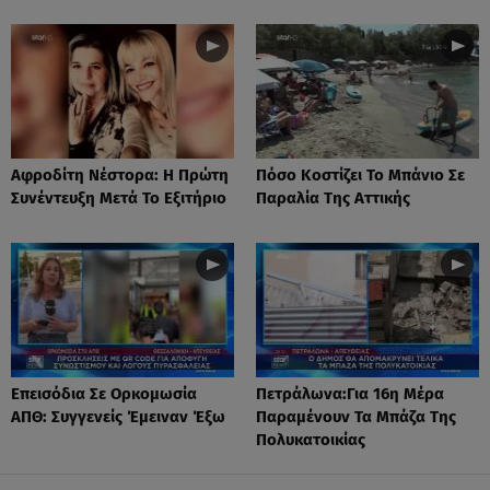
Αφροδίτη Νέστορα: H Πρώτη
Πόσο Κοστίζει Το Μπάνιο Σε
Συνέντευξη Μετά Το Εξιτήριο
Παραλία Της Αττικής
Επεισόδια Σε Ορκομωσία
Πετράλωνα:Για 16η Μέρα
ΑΠΘ: Συγγενείς Έμειναν Έξω
Παραμένουν Τα Μπάζα Της
Πολυκατοικίας