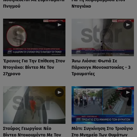
Πνιγμού
Ντογιάκο
Έρευνες Για Την Επίθεση Στον
Άνω Λιόσια: Φωτιά Σε
Ντογιάκο: Βίντεο Με Τον
Πάρκινγκ Μονοκατοικίας - 3
27χρονο
Τραυματίες
Σταύρος Γεωργίου: Νέο
Μάτι: Συγκίνηση Στο Τρισάγιο
Βίντεο Ντοκουμέντο Με Τον
Στο Μνημείο Των Θυμάτων