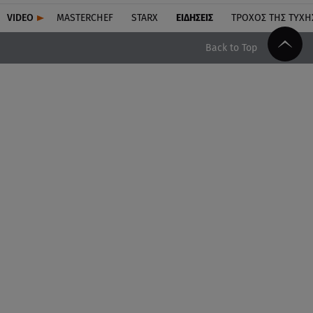
VIDEO
MASTERCHEF
STARX
ΕΙΔΉΣΕΙΣ
ΤΡΟΧΌΣ ΤΗΣ ΤΎΧΗ
Back to Top