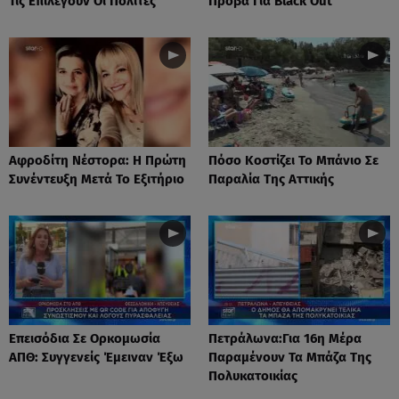
Τις Επιλέγουν Οι Πολίτες
Πρόβα Για Black Out
Αφροδίτη Νέστορα: H Πρώτη
Πόσο Κοστίζει Το Μπάνιο Σε
Συνέντευξη Μετά Το Εξιτήριο
Παραλία Της Αττικής
Επεισόδια Σε Ορκομωσία
Πετράλωνα:Για 16η Μέρα
ΑΠΘ: Συγγενείς Έμειναν Έξω
Παραμένουν Τα Μπάζα Της
Πολυκατοικίας