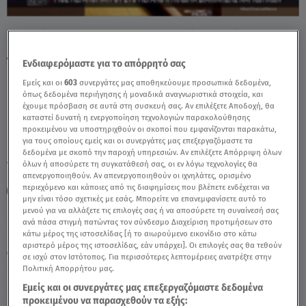
Γλυφάδα:Γιος Μεγαλογιατρού Στο Κύκλωμα
Διακίνησης Ναρκωτικών - Video
Ενδιαφερόμαστε για το απόρρητό σας
Εμείς και οι
603
συνεργάτες μας αποθηκεύουμε προσωπικά δεδομένα,
όπως δεδομένα περιήγησης ή μοναδικά αναγνωριστικά στοιχεία, και
έχουμε πρόσβαση σε αυτά στη συσκευή σας. Αν επιλέξετε Αποδοχή, θα
καταστεί δυνατή η ενεργοποίηση τεχνολογιών παρακολούθησης
προκειμένου να υποστηριχθούν οι σκοποί που εμφανίζονται παρακάτω,
για τους οποίους εμείς και οι συνεργάτες μας επεξεργαζόμαστε τα
δεδομένα με σκοπό την παροχή υπηρεσιών. Αν επιλέξετε Απόρριψη όλων
TAGS:
όλων ή αποσύρετε τη συγκατάθεσή σας, οι εν λόγω τεχνολογίες θα
ΓΛΥΦΑΔΑ
ΔΕΛΤΙΟ ΕΙΔΗΣΕΩΝ STAR
ΝΑΡΚΩΤΙΚΑ
απενεργοποιηθούν. Αν απενεργοποιηθούν οι ιχνηλάτες, ορισμένο
περιεχόμενο και κάποιες από τις διαφημίσεις που βλέπετε ενδέχεται να
ΣΠΕΙΡΑ
μην είναι τόσο σχετικές με εσάς. Μπορείτε να επανεμφανίσετε αυτό το
μενού για να αλλάξετε τις επιλογές σας ή να αποσύρετε τη συναίνεσή σας
ανά πάσα στιγμή πατώντας τον σύνδεσμο Διαχείριση προτιμήσεων στο
Πέμπτη 6 Αυγούστου 2026
κάτω μέρος της ιστοσελίδας [ή το αιωρούμενο εικονίδιο στο κάτω
αριστερό μέρος της ιστοσελίδας, εάν υπάρχει]. Οι επιλογές σας θα τεθούν
25.03.25, 00:04
ΕΛΛΑΔΑ
σε ισχύ στον Ιστότοπος. Για περισσότερες λεπτομέρειες ανατρέξτε στην
Πολιτική Απορρήτου μας.
Εμείς και οι συνεργάτες μας επεξεργαζόμαστε δεδομένα
προκειμένου να παρασχεθούν τα εξής: