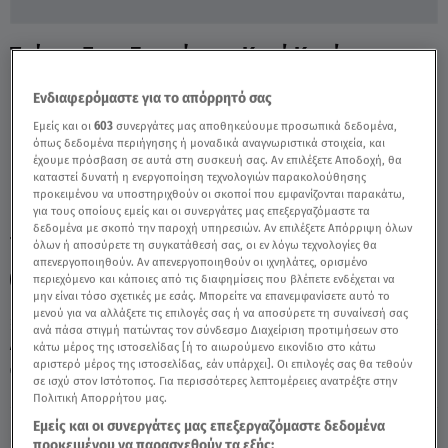
Τρόμος Στου Ζωγράφου: Καρέ Καρέ
Ένοπλη Ληστεία Σε Φαρμακείο - Video
Ενδιαφερόμαστε για το απόρρητό σας
Εμείς και οι
603
συνεργάτες μας αποθηκεύουμε προσωπικά δεδομένα,
όπως δεδομένα περιήγησης ή μοναδικά αναγνωριστικά στοιχεία, και
έχουμε πρόσβαση σε αυτά στη συσκευή σας. Αν επιλέξετε Αποδοχή, θα
καταστεί δυνατή η ενεργοποίηση τεχνολογιών παρακολούθησης
προκειμένου να υποστηριχθούν οι σκοποί που εμφανίζονται παρακάτω,
για τους οποίους εμείς και οι συνεργάτες μας επεξεργαζόμαστε τα
δεδομένα με σκοπό την παροχή υπηρεσιών. Αν επιλέξετε Απόρριψη όλων
TAGS:
ΔΕΛΤΙΟ ΕΙΔΗΣΕΩΝ STAR
ΖΩΓΡΑΦΟΥ
ΦΑΡΜΑΚΕΙΟ
όλων ή αποσύρετε τη συγκατάθεσή σας, οι εν λόγω τεχνολογίες θα
απενεργοποιηθούν. Αν απενεργοποιηθούν οι ιχνηλάτες, ορισμένο
ΕΓΚΛΗΜΑΤΙΚΟΤΗΤΑ
περιεχόμενο και κάποιες από τις διαφημίσεις που βλέπετε ενδέχεται να
μην είναι τόσο σχετικές με εσάς. Μπορείτε να επανεμφανίσετε αυτό το
μενού για να αλλάξετε τις επιλογές σας ή να αποσύρετε τη συναίνεσή σας
ανά πάσα στιγμή πατώντας τον σύνδεσμο Διαχείριση προτιμήσεων στο
Δευτέρα 10 Αυγούστου 2026
κάτω μέρος της ιστοσελίδας [ή το αιωρούμενο εικονίδιο στο κάτω
αριστερό μέρος της ιστοσελίδας, εάν υπάρχει]. Οι επιλογές σας θα τεθούν
25.02.25, 23:08
ΕΛΛΑΔΑ
σε ισχύ στον Ιστότοπος. Για περισσότερες λεπτομέρειες ανατρέξτε στην
Πηγή: Δελτίο Ειδήσεων STAR
Πολιτική Απορρήτου μας.
Εμείς και οι συνεργάτες μας επεξεργαζόμαστε δεδομένα
προκειμένου να παρασχεθούν τα εξής: