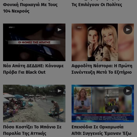
Φονική Πυρκαγιά Με Τους
Τις Επιλέγουν Οι Πολίτες
104 Νεκρούς
Νέα Απάτη ΔΕΔΔΗΕ: Κάνουμε
Αφροδίτη Νέστορα: H Πρώτη
Πρόβα Για Black Out
Συνέντευξη Μετά Το Εξιτήριο
Πόσο Κοστίζει Το Μπάνιο Σε
Επεισόδια Σε Ορκομωσία
Παραλία Της Αττικής
ΑΠΘ: Συγγενείς Έμειναν Έξω