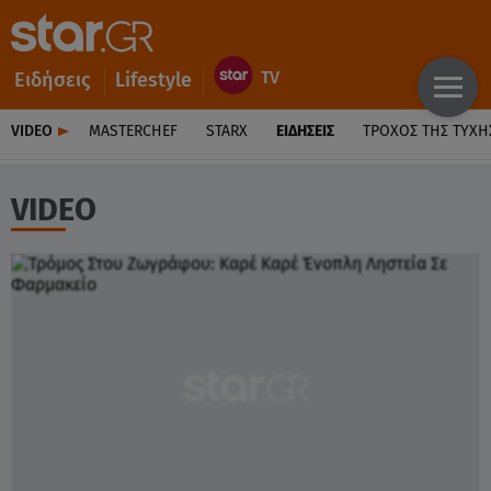
Ειδήσεις
Lifestyle
VIDEO
MASTERCHEF
STARX
ΕΙΔΉΣΕΙΣ
ΤΡΟΧΌΣ ΤΗΣ ΤΎΧΗ
VIDEO