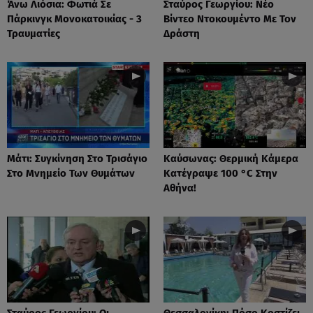
Άνω Λιόσια: Φωτιά Σε
Σταύρος Γεωργίου: Νέο
Πάρκινγκ Μονοκατοικίας - 3
Βίντεο Ντοκουμέντο Με Τον
Τραυματίες
Δράστη
Μάτι: Συγκίνηση Στο Τρισάγιο
Καύσωνας: Θερμική Κάμερα
Στο Μνημείο Των Θυμάτων
Κατέγραψε 100 °C Στην
Αθήνα!
Σταύρος Γεωργίου: Οι
Θεσσαλονίκη: Πόσο Κοστίζει