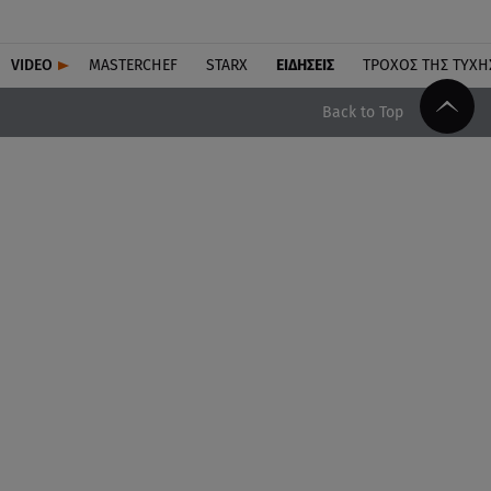
VIDEO
MASTERCHEF
STARX
ΕΙΔΉΣΕΙΣ
ΤΡΟΧΌΣ ΤΗΣ ΤΎΧΗ
Back to Top