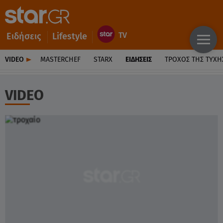
Ειδήσεις
Lifestyle
VIDEO
MASTERCHEF
STARX
ΕΙΔΉΣΕΙΣ
ΤΡΟΧΌΣ ΤΗΣ ΤΎΧΗ
VIDEO