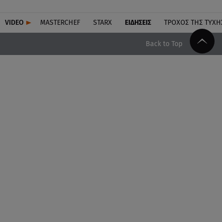
VIDEO
MASTERCHEF
STARX
ΕΙΔΉΣΕΙΣ
ΤΡΟΧΌΣ ΤΗΣ ΤΎΧΗ
Back to Top