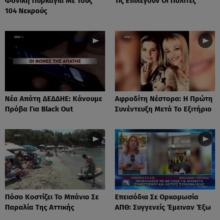
Φονική Πυρκαγιά Με Τους
Τις Επιλέγουν Οι Πολίτες
104 Νεκρούς
Νέα Απάτη ΔΕΔΔΗΕ: Κάνουμε
Αφροδίτη Νέστορα: H Πρώτη
Πρόβα Για Black Out
Συνέντευξη Μετά Το Εξιτήριο
Πόσο Κοστίζει Το Μπάνιο Σε
Επεισόδια Σε Ορκομωσία
Παραλία Της Αττικής
ΑΠΘ: Συγγενείς Έμειναν Έξω