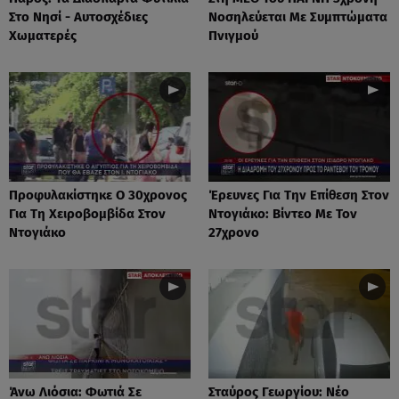
Στο Νησί - Αυτοσχέδιες
Νοσηλεύεται Με Συμπτώματα
Χωματερές
Πνιγμού
Προφυλακίστηκε Ο 30χρονος
Έρευνες Για Την Επίθεση Στον
Για Τη Χειροβομβίδα Στον
Ντογιάκο: Βίντεο Με Τον
Ντογιάκο
27χρονο
Άνω Λιόσια: Φωτιά Σε
Σταύρος Γεωργίου: Νέο