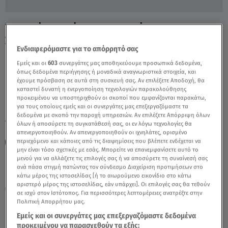
Τραγικό Τροχαίο Στο Ευηνοχώρι -
Συγκλονίζουν Οι Συγγενείς - Video
Ενδιαφερόμαστε για το απόρρητό σας
Εμείς και οι
603
συνεργάτες μας αποθηκεύουμε προσωπικά δεδομένα,
όπως δεδομένα περιήγησης ή μοναδικά αναγνωριστικά στοιχεία, και
έχουμε πρόσβαση σε αυτά στη συσκευή σας. Αν επιλέξετε Αποδοχή, θα
καταστεί δυνατή η ενεργοποίηση τεχνολογιών παρακολούθησης
προκειμένου να υποστηριχθούν οι σκοποί που εμφανίζονται παρακάτω,
για τους οποίους εμείς και οι συνεργάτες μας επεξεργαζόμαστε τα
δεδομένα με σκοπό την παροχή υπηρεσιών. Αν επιλέξετε Απόρριψη όλων
TAGS:
ΤΡΟΧΑΙΟ
ΕΥΗΝΟΧΩΡΙ
ΤΡΟΧΑΙΟ ΔΥΣΤΥΧΗΜΑ
όλων ή αποσύρετε τη συγκατάθεσή σας, οι εν λόγω τεχνολογίες θα
απενεργοποιηθούν. Αν απενεργοποιηθούν οι ιχνηλάτες, ορισμένο
περιεχόμενο και κάποιες από τις διαφημίσεις που βλέπετε ενδέχεται να
ΑΛΗΘΕΙΕΣ ΜΕ ΤΗ ΖΗΝΑ
μην είναι τόσο σχετικές με εσάς. Μπορείτε να επανεμφανίσετε αυτό το
μενού για να αλλάξετε τις επιλογές σας ή να αποσύρετε τη συναίνεσή σας
ανά πάσα στιγμή πατώντας τον σύνδεσμο Διαχείριση προτιμήσεων στο
Παρασκευή 7 Αυγούστου 2026
κάτω μέρος της ιστοσελίδας [ή το αιωρούμενο εικονίδιο στο κάτω
αριστερό μέρος της ιστοσελίδας, εάν υπάρχει]. Οι επιλογές σας θα τεθούν
14.02.25, 15:44
ΕΛΛΑΔΑ
σε ισχύ στον Ιστότοπος. Για περισσότερες λεπτομέρειες ανατρέξτε στην
Πολιτική Απορρήτου μας.
Εμείς και οι συνεργάτες μας επεξεργαζόμαστε δεδομένα
προκειμένου να παρασχεθούν τα εξής: