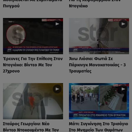
Πνιγμού
Ντογιάκο
Έρευνες Για Την Επίθεση Στον
Άνω Λιόσια: Φωτιά Σε
Ντογιάκο: Βίντεο Με Τον
Πάρκινγκ Μονοκατοικίας - 3
27χρονο
Τραυματίες
Σταύρος Γεωργίου: Νέο
Μάτι: Συγκίνηση Στο Τρισάγιο
Βίντεο Ντοκουμέντο Με Τον
Στο Μνημείο Των Θυμάτων