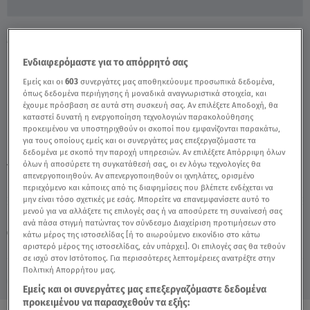
Μοσχάτο: Συμμορία Ανηλίκων Κακοποίησε
Και Λήστεψε Ηλικιωμένη - Video
Ενδιαφερόμαστε για το απόρρητό σας
Εμείς και οι
603
συνεργάτες μας αποθηκεύουμε προσωπικά δεδομένα,
όπως δεδομένα περιήγησης ή μοναδικά αναγνωριστικά στοιχεία, και
έχουμε πρόσβαση σε αυτά στη συσκευή σας. Αν επιλέξετε Αποδοχή, θα
καταστεί δυνατή η ενεργοποίηση τεχνολογιών παρακολούθησης
προκειμένου να υποστηριχθούν οι σκοποί που εμφανίζονται παρακάτω,
για τους οποίους εμείς και οι συνεργάτες μας επεξεργαζόμαστε τα
δεδομένα με σκοπό την παροχή υπηρεσιών. Αν επιλέξετε Απόρριψη όλων
όλων ή αποσύρετε τη συγκατάθεσή σας, οι εν λόγω τεχνολογίες θα
TAGS:
ΣΥΜΜΟΡΙΑ
ΛΗΣΤΕΙΑ
ΜΟΣΧΑΤΟ
ΗΛΙΚΙΩΜΕΝΗ
απενεργοποιηθούν. Αν απενεργοποιηθούν οι ιχνηλάτες, ορισμένο
περιεχόμενο και κάποιες από τις διαφημίσεις που βλέπετε ενδέχεται να
μην είναι τόσο σχετικές με εσάς. Μπορείτε να επανεμφανίσετε αυτό το
μενού για να αλλάξετε τις επιλογές σας ή να αποσύρετε τη συναίνεσή σας
Παρασκευή 7 Αυγούστου 2026
ανά πάσα στιγμή πατώντας τον σύνδεσμο Διαχείριση προτιμήσεων στο
07.01.25, 22:44
ΕΛΛΑΔΑ
κάτω μέρος της ιστοσελίδας [ή το αιωρούμενο εικονίδιο στο κάτω
Πηγή: Δελτίο ειδήσεων Star
αριστερό μέρος της ιστοσελίδας, εάν υπάρχει]. Οι επιλογές σας θα τεθούν
σε ισχύ στον Ιστότοπος. Για περισσότερες λεπτομέρειες ανατρέξτε στην
Πολιτική Απορρήτου μας.
Εμείς και οι συνεργάτες μας επεξεργαζόμαστε δεδομένα
προκειμένου να παρασχεθούν τα εξής: