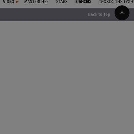
VIDEO
MASTERCHEF
STARX
ΕΙΔΉΣΕΙΣ
ΤΡΟΧΌΣ ΤΗΣ ΤΎΧΗ
Back to Top