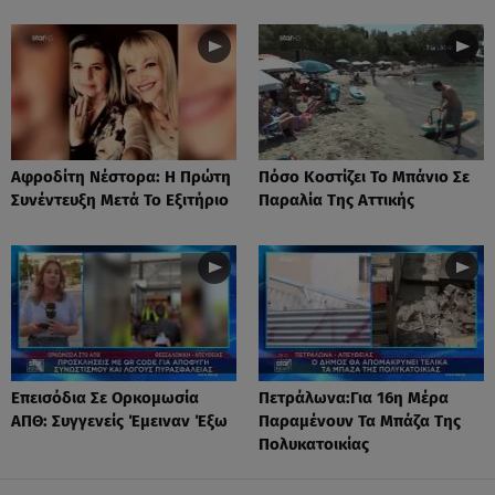
Αφροδίτη Νέστορα: H Πρώτη
Πόσο Κοστίζει Το Μπάνιο Σε
Συνέντευξη Μετά Το Εξιτήριο
Παραλία Της Αττικής
Επεισόδια Σε Ορκομωσία
Πετράλωνα:Για 16η Μέρα
ΑΠΘ: Συγγενείς Έμειναν Έξω
Παραμένουν Τα Μπάζα Της
Πολυκατοικίας