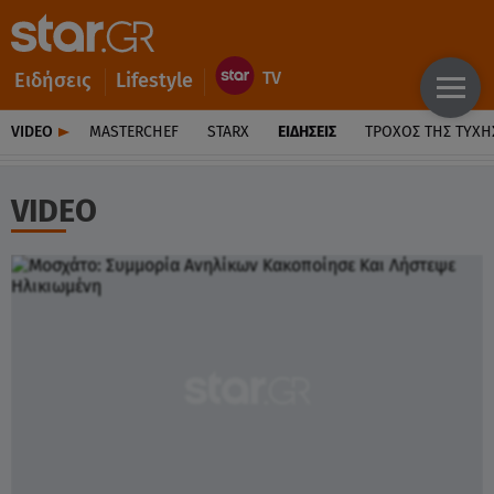
Ειδήσεις
Lifestyle
VIDEO
MASTERCHEF
STARX
ΕΙΔΉΣΕΙΣ
ΤΡΟΧΌΣ ΤΗΣ ΤΎΧΗ
VIDEO