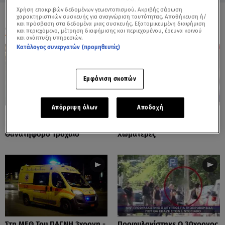
Χρήση επακριβών δεδομένων γεωεντοπισμού. Ακριβής σάρωση
χαρακτηριστικών συσκευής για αναγνώριση ταυτότητας. Αποθήκευση ή/
και πρόσβαση στα δεδομένα μιας συσκευής. Εξατομικευμένη διαφήμιση
ΟΛΑ ΤΑ ΒΙΝΤΕΟ
και περιεχόμενο, μέτρηση διαφήμισης και περιεχομένου, έρευνα κοινού
και ανάπτυξη υπηρεσιών.
Κατάλογος συνεργατών (προμηθευτές)
Εμφάνιση σκοπών
Απόρριψη όλων
Αποδοχή
Πόρτο Ράφτη: Bίντεο
Πάρος: Τα Διάσπαρτα Φυτίλια
Ντοκουμέντο Από Το
Στο Νησί - Αυτοσχέδιες
Θανατηφόρο Τροχαίο
Χωματερές
Στη ΜΕΘ Του ΠΑΓΝΗ 3χρονη -
Προφυλακίστηκε Ο 30χρονος