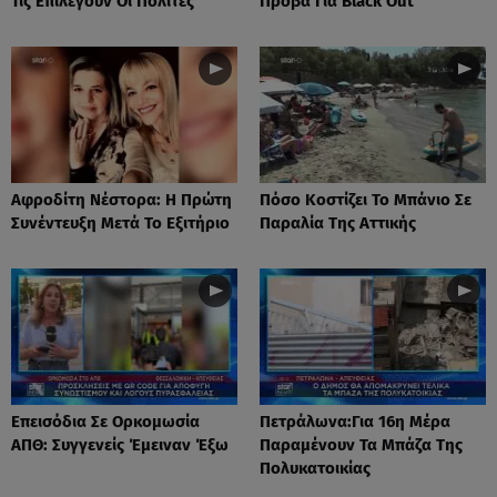
Τις Επιλέγουν Οι Πολίτες
Πρόβα Για Black Out
Αφροδίτη Νέστορα: H Πρώτη
Πόσο Κοστίζει Το Μπάνιο Σε
Συνέντευξη Μετά Το Εξιτήριο
Παραλία Της Αττικής
Επεισόδια Σε Ορκομωσία
Πετράλωνα:Για 16η Μέρα
ΑΠΘ: Συγγενείς Έμειναν Έξω
Παραμένουν Τα Μπάζα Της
Πολυκατοικίας