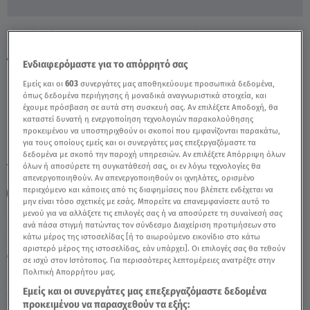
Γιατί Πέρασαν 8 Χρόνια Σιωπής για τον
Αστυνομικό της Βουλής - Video
Ενδιαφερόμαστε για το απόρρητό σας
Εμείς και οι
603
συνεργάτες μας αποθηκεύουμε προσωπικά δεδομένα,
όπως δεδομένα περιήγησης ή μοναδικά αναγνωριστικά στοιχεία, και
έχουμε πρόσβαση σε αυτά στη συσκευή σας. Αν επιλέξετε Αποδοχή, θα
καταστεί δυνατή η ενεργοποίηση τεχνολογιών παρακολούθησης
προκειμένου να υποστηριχθούν οι σκοποί που εμφανίζονται παρακάτω,
για τους οποίους εμείς και οι συνεργάτες μας επεξεργαζόμαστε τα
δεδομένα με σκοπό την παροχή υπηρεσιών. Αν επιλέξετε Απόρριψη όλων
TAGS:
όλων ή αποσύρετε τη συγκατάθεσή σας, οι εν λόγω τεχνολογίες θα
ΑΣΤΥΝΟΜΙΚΟΣ ΒΟΥΛΗ
ΒΟΥΛΗ
ΑΣΤΥΝΟΜΙΚΟΣ
απενεργοποιηθούν. Αν απενεργοποιηθούν οι ιχνηλάτες, ορισμένο
περιεχόμενο και κάποιες από τις διαφημίσεις που βλέπετε ενδέχεται να
ΚΑΚΟΠΟΙΗΣΕΙΣ
ΣΕΞΟΥΑΛΙΚΗ ΚΑΚΟΠΟΙΗΣΗ
ΒΙΑΣΜΟΣ
μην είναι τόσο σχετικές με εσάς. Μπορείτε να επανεμφανίσετε αυτό το
μενού για να αλλάξετε τις επιλογές σας ή να αποσύρετε τη συναίνεσή σας
ανά πάσα στιγμή πατώντας τον σύνδεσμο Διαχείριση προτιμήσεων στο
Παρασκευή 7 Αυγούστου 2026
κάτω μέρος της ιστοσελίδας [ή το αιωρούμενο εικονίδιο στο κάτω
αριστερό μέρος της ιστοσελίδας, εάν υπάρχει]. Οι επιλογές σας θα τεθούν
07.12.24, 15:34
ΕΛΛΑΔΑ
σε ισχύ στον Ιστότοπος. Για περισσότερες λεπτομέρειες ανατρέξτε στην
Πολιτική Απορρήτου μας.
Εμείς και οι συνεργάτες μας επεξεργαζόμαστε δεδομένα
προκειμένου να παρασχεθούν τα εξής: