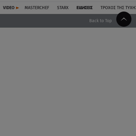
VIDEO
MASTERCHEF
STARX
ΕΙΔΉΣΕΙΣ
ΤΡΟΧΌΣ ΤΗΣ ΤΎΧΗ
Back to Top