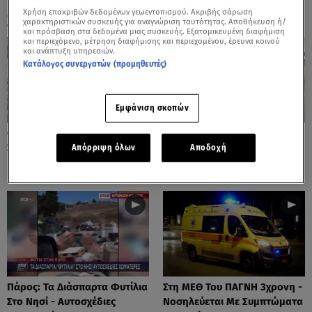
Χρήση επακριβών δεδομένων γεωεντοπισμού. Ακριβής σάρωση
ΟΛΑ ΤΑ ΒΙΝΤΕΟ
χαρακτηριστικών συσκευής για αναγνώριση ταυτότητας. Αποθήκευση ή/
και πρόσβαση στα δεδομένα μιας συσκευής. Εξατομικευμένη διαφήμιση
και περιεχόμενο, μέτρηση διαφήμισης και περιεχομένου, έρευνα κοινού
και ανάπτυξη υπηρεσιών.
Κατάλογος συνεργατών (προμηθευτές)
Εμφάνιση σκοπών
Φωτιές: Στάχτη Το Πράσινο
Πόρτο Ράφτη: Bίντεο
Στολίδι Της Δυτικής Αττικής
Ντοκουμέντο Από Το
Απόρριψη όλων
Αποδοχή
Θανατηφόρο Τροχαίο
Πάρος: Τα Διάσπαρτα Φυτίλια
Στη ΜΕΘ Του ΠΑΓΝΗ 3χρονη -
Στο Νησί - Αυτοσχέδιες
Νοσηλεύεται Με Συμπτώματα