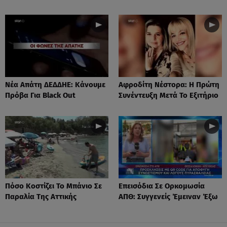
Νέα Απάτη ΔΕΔΔΗΕ: Κάνουμε
Αφροδίτη Νέστορα: H Πρώτη
Πρόβα Για Black Out
Συνέντευξη Μετά Το Εξιτήριο
Πόσο Κοστίζει Το Μπάνιο Σε
Επεισόδια Σε Ορκομωσία
Παραλία Της Αττικής
ΑΠΘ: Συγγενείς Έμειναν Έξω