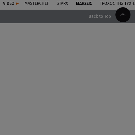
VIDEO
MASTERCHEF
STARX
ΕΙΔΉΣΕΙΣ
ΤΡΟΧΌΣ ΤΗΣ ΤΎΧΗ
Back to Top