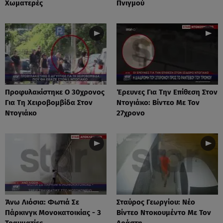
Χωματερές
Πνιγμού
Προφυλακίστηκε Ο 30χρονος
Έρευνες Για Την Επίθεση Στον
Για Τη Χειροβομβίδα Στον
Ντογιάκο: Βίντεο Με Τον
Ντογιάκο
27χρονο
Άνω Λιόσια: Φωτιά Σε
Σταύρος Γεωργίου: Νέο
Πάρκινγκ Μονοκατοικίας - 3
Βίντεο Ντοκουμέντο Με Τον
Τραυματίες
Δράστη