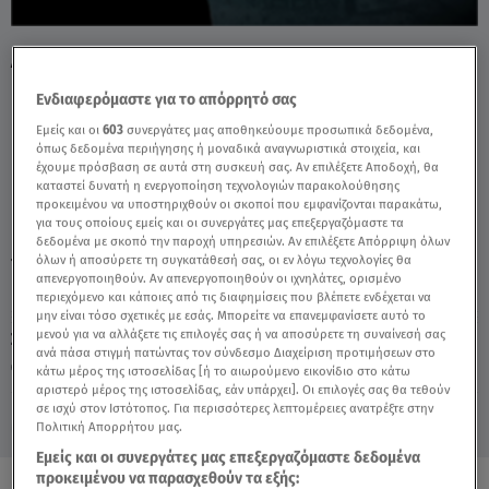
Ληστεία Χρηματαποστολής Λαύριο:
Πέταξαν Τσάντα Με 170.000 €! - Video
Ενδιαφερόμαστε για το απόρρητό σας
Εμείς και οι
603
συνεργάτες μας αποθηκεύουμε προσωπικά δεδομένα,
όπως δεδομένα περιήγησης ή μοναδικά αναγνωριστικά στοιχεία, και
έχουμε πρόσβαση σε αυτά στη συσκευή σας. Αν επιλέξετε Αποδοχή, θα
καταστεί δυνατή η ενεργοποίηση τεχνολογιών παρακολούθησης
προκειμένου να υποστηριχθούν οι σκοποί που εμφανίζονται παρακάτω,
για τους οποίους εμείς και οι συνεργάτες μας επεξεργαζόμαστε τα
δεδομένα με σκοπό την παροχή υπηρεσιών. Αν επιλέξετε Απόρριψη όλων
όλων ή αποσύρετε τη συγκατάθεσή σας, οι εν λόγω τεχνολογίες θα
TAGS:
ΛΑΥΡΙΟ
ΔΕΛΤΙΟ ΕΙΔΗΣΕΩΝ STAR
ΛΗΣΤΕΙΑ
απενεργοποιηθούν. Αν απενεργοποιηθούν οι ιχνηλάτες, ορισμένο
περιεχόμενο και κάποιες από τις διαφημίσεις που βλέπετε ενδέχεται να
μην είναι τόσο σχετικές με εσάς. Μπορείτε να επανεμφανίσετε αυτό το
μενού για να αλλάξετε τις επιλογές σας ή να αποσύρετε τη συναίνεσή σας
Σάββατο 8 Αυγούστου 2026
ανά πάσα στιγμή πατώντας τον σύνδεσμο Διαχείριση προτιμήσεων στο
02.12.24, 00:26
ΕΛΛΑΔΑ
κάτω μέρος της ιστοσελίδας [ή το αιωρούμενο εικονίδιο στο κάτω
αριστερό μέρος της ιστοσελίδας, εάν υπάρχει]. Οι επιλογές σας θα τεθούν
σε ισχύ στον Ιστότοπος. Για περισσότερες λεπτομέρειες ανατρέξτε στην
Πολιτική Απορρήτου μας.
Εμείς και οι συνεργάτες μας επεξεργαζόμαστε δεδομένα
προκειμένου να παρασχεθούν τα εξής: