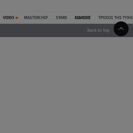
VIDEO
MASTERCHEF
STARX
ΕΙΔΉΣΕΙΣ
ΤΡΟΧΌΣ ΤΗΣ ΤΎΧΗ
Back to Top