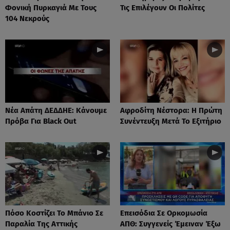
Φονική Πυρκαγιά Με Τους
Τις Επιλέγουν Οι Πολίτες
104 Νεκρούς
Νέα Απάτη ΔΕΔΔΗΕ: Κάνουμε
Αφροδίτη Νέστορα: H Πρώτη
Πρόβα Για Black Out
Συνέντευξη Μετά Το Εξιτήριο
Πόσο Κοστίζει Το Μπάνιο Σε
Επεισόδια Σε Ορκομωσία
Παραλία Της Αττικής
ΑΠΘ: Συγγενείς Έμειναν Έξω