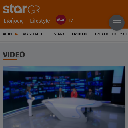
Ειδήσεις
Lifestyle
VIDEO
MASTERCHEF
STARX
ΕΙΔΉΣΕΙΣ
ΤΡΟΧΌΣ ΤΗΣ ΤΎΧΗ
VIDEO