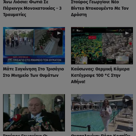
Άνω Λιόσια: Φωτιά Σε
Σταύρος Γεωργίου: Νέο
Πάρκινγκ Μονοκατοικίας - 3
Βίντεο Ντοκουμέντο Με Τον
Τραυματίες
Δράστη
Μάτι: Συγκίνηση Στο Τρισάγιο
Καύσωνας: Θερμική Κάμερα
Στο Μνημείο Των Θυμάτων
Κατέγραψε 100 °C Στην
Αθήνα!
Σταύρος Γεωργίου: Οι
Θεσσαλονίκη: Πόσο Κοστίζει