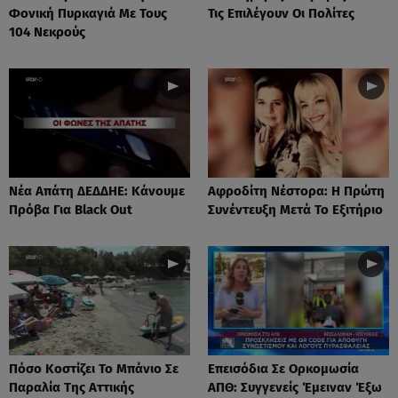
Φονική Πυρκαγιά Με Τους
Τις Επιλέγουν Οι Πολίτες
104 Νεκρούς
Νέα Απάτη ΔΕΔΔΗΕ: Κάνουμε
Αφροδίτη Νέστορα: H Πρώτη
Πρόβα Για Black Out
Συνέντευξη Μετά Το Εξιτήριο
Πόσο Κοστίζει Το Μπάνιο Σε
Επεισόδια Σε Ορκομωσία
Παραλία Της Αττικής
ΑΠΘ: Συγγενείς Έμειναν Έξω