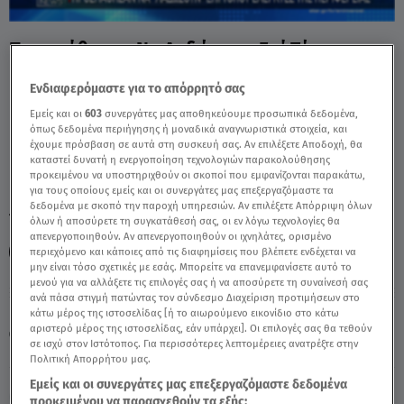
Προσπάθησαν Να Λαδώσουν Επί Τόπου
Ελεγκτές Της Περιφέρειας - Video
Ενδιαφερόμαστε για το απόρρητό σας
Εμείς και οι
603
συνεργάτες μας αποθηκεύουμε προσωπικά δεδομένα,
όπως δεδομένα περιήγησης ή μοναδικά αναγνωριστικά στοιχεία, και
έχουμε πρόσβαση σε αυτά στη συσκευή σας. Αν επιλέξετε Αποδοχή, θα
καταστεί δυνατή η ενεργοποίηση τεχνολογιών παρακολούθησης
προκειμένου να υποστηριχθούν οι σκοποί που εμφανίζονται παρακάτω,
για τους οποίους εμείς και οι συνεργάτες μας επεξεργαζόμαστε τα
δεδομένα με σκοπό την παροχή υπηρεσιών. Αν επιλέξετε Απόρριψη όλων
TAGS:
ΕΚΒΙΑΣΤΕΣ
ΚΥΚΛΩΜΑ ΕΚΒΙΑΣΤΩΝ
όλων ή αποσύρετε τη συγκατάθεσή σας, οι εν λόγω τεχνολογίες θα
απενεργοποιηθούν. Αν απενεργοποιηθούν οι ιχνηλάτες, ορισμένο
ΔΗΜΟΣ ΑΘΗΝΑΙΩΝ
ΔΗΜΟΣΙΟΙ ΥΠΑΛΛΗΛΟΙ
περιεχόμενο και κάποιες από τις διαφημίσεις που βλέπετε ενδέχεται να
μην είναι τόσο σχετικές με εσάς. Μπορείτε να επανεμφανίσετε αυτό το
μενού για να αλλάξετε τις επιλογές σας ή να αποσύρετε τη συναίνεσή σας
ανά πάσα στιγμή πατώντας τον σύνδεσμο Διαχείριση προτιμήσεων στο
Κυριακή 9 Αυγούστου 2026
κάτω μέρος της ιστοσελίδας [ή το αιωρούμενο εικονίδιο στο κάτω
αριστερό μέρος της ιστοσελίδας, εάν υπάρχει]. Οι επιλογές σας θα τεθούν
12.07.24, 21:47
ΕΛΛΑΔΑ
σε ισχύ στον Ιστότοπος. Για περισσότερες λεπτομέρειες ανατρέξτε στην
Πηγή: Δελτίο ειδήσεων Star
Πολιτική Απορρήτου μας.
Εμείς και οι συνεργάτες μας επεξεργαζόμαστε δεδομένα
προκειμένου να παρασχεθούν τα εξής: