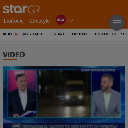
Ειδήσεις
Lifestyle
VIDEO
MASTERCHEF
STARX
ΕΙΔΉΣΕΙΣ
ΤΡΟΧΌΣ ΤΗΣ ΤΎΧΗ
VIDEO