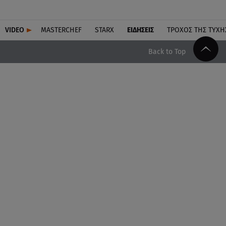
VIDEO
MASTERCHEF
STARX
ΕΙΔΉΣΕΙΣ
ΤΡΟΧΌΣ ΤΗΣ ΤΎΧΗ
Back to Top