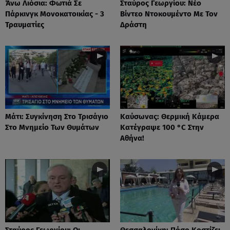
Άνω Λιόσια: Φωτιά Σε
Σταύρος Γεωργίου: Νέο
Πάρκινγκ Μονοκατοικίας - 3
Βίντεο Ντοκουμέντο Με Τον
Τραυματίες
Δράστη
Μάτι: Συγκίνηση Στο Τρισάγιο
Καύσωνας: Θερμική Κάμερα
Στο Μνημείο Των Θυμάτων
Κατέγραψε 100 °C Στην
Αθήνα!
Σταύρος Γεωργίου: Οι
Θεσσαλονίκη: Πόσο Κοστίζει