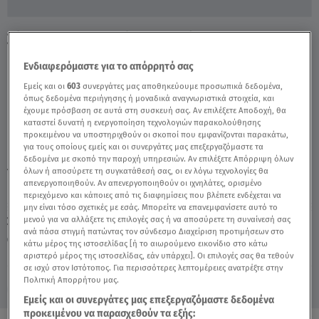
Σύρος: Άγρια Θανάτωση Αλόγου - Η
Έκκληση Της Ιδιοκτήτριας - Video
Ενδιαφερόμαστε για το απόρρητό σας
Εμείς και οι
603
συνεργάτες μας αποθηκεύουμε προσωπικά δεδομένα,
όπως δεδομένα περιήγησης ή μοναδικά αναγνωριστικά στοιχεία, και
έχουμε πρόσβαση σε αυτά στη συσκευή σας. Αν επιλέξετε Αποδοχή, θα
καταστεί δυνατή η ενεργοποίηση τεχνολογιών παρακολούθησης
προκειμένου να υποστηριχθούν οι σκοποί που εμφανίζονται παρακάτω,
για τους οποίους εμείς και οι συνεργάτες μας επεξεργαζόμαστε τα
δεδομένα με σκοπό την παροχή υπηρεσιών. Αν επιλέξετε Απόρριψη όλων
TAGS:
όλων ή αποσύρετε τη συγκατάθεσή σας, οι εν λόγω τεχνολογίες θα
ΣΥΡΟΣ
ΑΛΟΓΟ
ΑΛΗΘΕΙΕΣ ΜΕ ΤΗ ΖΗΝΑ
απενεργοποιηθούν. Αν απενεργοποιηθούν οι ιχνηλάτες, ορισμένο
περιεχόμενο και κάποιες από τις διαφημίσεις που βλέπετε ενδέχεται να
μην είναι τόσο σχετικές με εσάς. Μπορείτε να επανεμφανίσετε αυτό το
Σάββατο 8 Αυγούστου 2026
μενού για να αλλάξετε τις επιλογές σας ή να αποσύρετε τη συναίνεσή σας
ανά πάσα στιγμή πατώντας τον σύνδεσμο Διαχείριση προτιμήσεων στο
14.06.24, 16:35
ΕΛΛΑΔΑ
κάτω μέρος της ιστοσελίδας [ή το αιωρούμενο εικονίδιο στο κάτω
Πηγή: Αλήθειες με τη Ζήνα
αριστερό μέρος της ιστοσελίδας, εάν υπάρχει]. Οι επιλογές σας θα τεθούν
σε ισχύ στον Ιστότοπος. Για περισσότερες λεπτομέρειες ανατρέξτε στην
Πολιτική Απορρήτου μας.
Εμείς και οι συνεργάτες μας επεξεργαζόμαστε δεδομένα
προκειμένου να παρασχεθούν τα εξής: