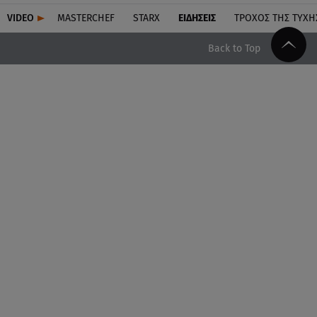
VIDEO
MASTERCHEF
STARX
ΕΙΔΉΣΕΙΣ
ΤΡΟΧΌΣ ΤΗΣ ΤΎΧΗ
Back to Top