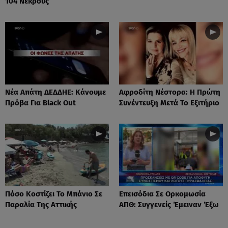
104 Νεκρούς
Νέα Απάτη ΔΕΔΔΗΕ: Κάνουμε
Αφροδίτη Νέστορα: H Πρώτη
Πρόβα Για Black Out
Συνέντευξη Μετά Το Εξιτήριο
Πόσο Κοστίζει Το Μπάνιο Σε
Επεισόδια Σε Ορκομωσία
Παραλία Της Αττικής
ΑΠΘ: Συγγενείς Έμειναν Έξω