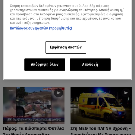
Χρήση επακριβών δεδομένων γεωεντοπισμού. Ακριβής σάρωση
ΟΛΑ ΤΑ ΒΙΝΤΕΟ
χαρακτηριστικών συσκευής για αναγνώριση ταυτότητας. Αποθήκευση ή/
και πρόσβαση στα δεδομένα μιας συσκευής. Εξατομικευμένη διαφήμιση
και περιεχόμενο, μέτρηση διαφήμισης και περιεχομένου, έρευνα κοινού
και ανάπτυξη υπηρεσιών.
Κατάλογος συνεργατών (προμηθευτές)
Εμφάνιση σκοπών
Φωτιές: Στάχτη Το Πράσινο
Πόρτο Ράφτη: Bίντεο
Απόρριψη όλων
Αποδοχή
Στολίδι Της Δυτικής Αττικής
Ντοκουμέντο Από Το
Θανατηφόρο Τροχαίο
Πάρος: Τα Διάσπαρτα Φυτίλια
Στη ΜΕΘ Του ΠΑΓΝΗ 3χρονη -
Στο Νησί - Αυτοσχέδιες
Νοσηλεύεται Με Συμπτώματα