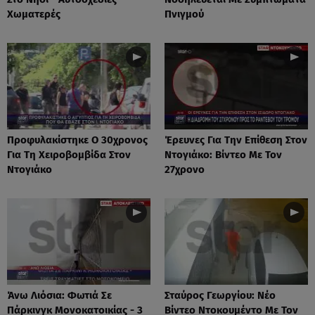
Χωματερές
Πνιγμού
Προφυλακίστηκε Ο 30χρονος
Έρευνες Για Την Επίθεση Στον
Για Τη Χειροβομβίδα Στον
Ντογιάκο: Βίντεο Με Τον
Ντογιάκο
27χρονο
Άνω Λιόσια: Φωτιά Σε
Σταύρος Γεωργίου: Νέο
Πάρκινγκ Μονοκατοικίας - 3
Βίντεο Ντοκουμέντο Με Τον