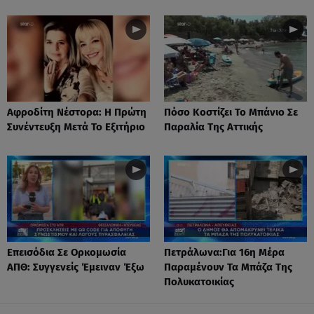
Αφροδίτη Νέστορα: H Πρώτη
Πόσο Κοστίζει Το Μπάνιο Σε
Συνέντευξη Μετά Το Εξιτήριο
Παραλία Της Αττικής
Επεισόδια Σε Ορκομωσία
Πετράλωνα:Για 16η Μέρα
ΑΠΘ: Συγγενείς Έμειναν Έξω
Παραμένουν Τα Μπάζα Της
Πολυκατοικίας