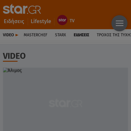
Ειδήσεις
Lifestyle
VIDEO
MASTERCHEF
STARX
ΕΙΔΉΣΕΙΣ
ΤΡΟΧΌΣ ΤΗΣ ΤΎΧΗ
VIDEO