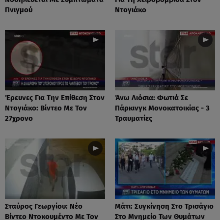
Πνιγμού
Ντογιάκο
Έρευνες Για Την Επίθεση Στον
Άνω Λιόσια: Φωτιά Σε
Ντογιάκο: Βίντεο Με Τον
Πάρκινγκ Μονοκατοικίας - 3
27χρονο
Τραυματίες
Σταύρος Γεωργίου: Νέο
Μάτι: Συγκίνηση Στο Τρισάγιο
Βίντεο Ντοκουμέντο Με Τον
Στο Μνημείο Των Θυμάτων