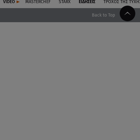
VIDEO
MASTERCHEF
STARX
ΕΙΔΉΣΕΙΣ
ΤΡΟΧΌΣ ΤΗΣ ΤΎΧΗ
Back to Top