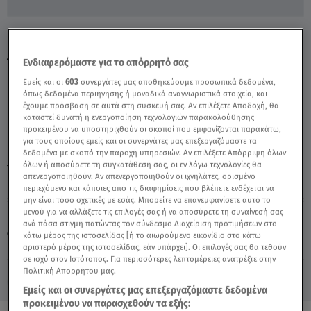
Άλιμος: Βίντεο Ντοκουμέντο Από Τη
Διάρρηξη Αυτοκινήτου - Video
Ενδιαφερόμαστε για το απόρρητό σας
Εμείς και οι
603
συνεργάτες μας αποθηκεύουμε προσωπικά δεδομένα,
όπως δεδομένα περιήγησης ή μοναδικά αναγνωριστικά στοιχεία, και
έχουμε πρόσβαση σε αυτά στη συσκευή σας. Αν επιλέξετε Αποδοχή, θα
καταστεί δυνατή η ενεργοποίηση τεχνολογιών παρακολούθησης
προκειμένου να υποστηριχθούν οι σκοποί που εμφανίζονται παρακάτω,
για τους οποίους εμείς και οι συνεργάτες μας επεξεργαζόμαστε τα
δεδομένα με σκοπό την παροχή υπηρεσιών. Αν επιλέξετε Απόρριψη όλων
όλων ή αποσύρετε τη συγκατάθεσή σας, οι εν λόγω τεχνολογίες θα
TAGS:
ΑΛΙΜΟΣ
ΔΙΑΡΡΗΞΗ
ΔΙΑΡΡΗΞΗ ΑΥΤΟΚΙΝΗΤΟΥ
απενεργοποιηθούν. Αν απενεργοποιηθούν οι ιχνηλάτες, ορισμένο
περιεχόμενο και κάποιες από τις διαφημίσεις που βλέπετε ενδέχεται να
μην είναι τόσο σχετικές με εσάς. Μπορείτε να επανεμφανίσετε αυτό το
μενού για να αλλάξετε τις επιλογές σας ή να αποσύρετε τη συναίνεσή σας
Παρασκευή 7 Αυγούστου 2026
ανά πάσα στιγμή πατώντας τον σύνδεσμο Διαχείριση προτιμήσεων στο
24.04.24, 21:39
ΕΛΛΑΔΑ
κάτω μέρος της ιστοσελίδας [ή το αιωρούμενο εικονίδιο στο κάτω
Πηγή: Δελτίο Ειδήσεων STAR
αριστερό μέρος της ιστοσελίδας, εάν υπάρχει]. Οι επιλογές σας θα τεθούν
σε ισχύ στον Ιστότοπος. Για περισσότερες λεπτομέρειες ανατρέξτε στην
Πολιτική Απορρήτου μας.
Εμείς και οι συνεργάτες μας επεξεργαζόμαστε δεδομένα
προκειμένου να παρασχεθούν τα εξής: