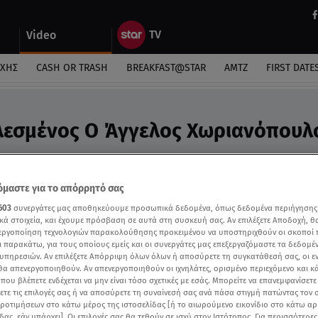
Video
ΎΧΗΣ
CASH OR TRASH
BREAKFAST@STAR
ΑΜΤΖ
FIRST DATE
λεσμένος Ο Άγγελος Χωριανόπουλο
ν Eλλάδας -Τουρκίας
μαστε για το απόρρητό σας
603
συνεργάτες μας αποθηκεύουμε προσωπικά δεδομένα, όπως δεδομένα περιήγησης
κά στοιχεία, και έχουμε πρόσβαση σε αυτά στη συσκευή σας. Αν επιλέξετε Αποδοχή, θ
νεργοποίηση τεχνολογιών παρακολούθησης προκειμένου να υποστηριχθούν οι σκοποί
ι παρακάτω, για τους οποίους εμείς και οι συνεργάτες μας επεξεργαζόμαστε τα δεδομέ
υπηρεσιών. Αν επιλέξετε Απόρριψη όλων όλων ή αποσύρετε τη συγκατάθεσή σας, οι ε
 θα απενεργοποιηθούν. Αν απενεργοποιηθούν οι ιχνηλάτες, ορισμένο περιεχόμενο και κά
 που βλέπετε ενδέχεται να μην είναι τόσο σχετικές με εσάς. Μπορείτε να επανεμφανίσετ
ξετε τις επιλογές σας ή να αποσύρετε τη συναίνεσή σας ανά πάσα στιγμή πατώντας τον
προτιμήσεων στο κάτω μέρος της ιστοσελίδας [ή το αιωρούμενο εικονίδιο στο κάτω α
δας, εάν υπάρχει]. Οι επιλογές σας θα τεθούν σε ισχύ στον Ιστότοπος. Για περισσότερε