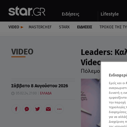
Αθλητικά
Quiz
Ειδήσεις
Lifestyle
Αυτοκίνητο
VIDEO
MASTERCHEF
STARX
ΕΙΔΉΣΕΙΣ
ΤΡΟΧΌΣ ΤΗΣ Τ
VIDEO
Leaders: Κα
Video
Πόλεμος δεδομένω
Ενδιαφερό
Εμείς και οι
Σάββατο 8 Αυγούστου 2026
αναγνωριστι
δυνατή η ε
05.02.24, 21:00
ΕΛΛΑΔΑ
εμφανίζοντα
την παροχή 
τεχνολογίες
διαφημίσεις
για να αλλά
Διαχείριση 
της ιστοσελί