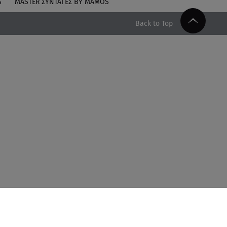
S
MASTER ΣΥΝΤΑΓΈΣ BY MAMOS
Back to Top