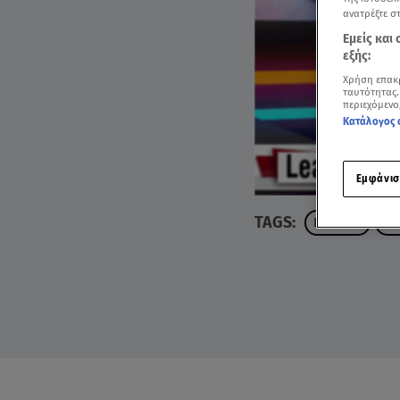
ανατρέξτε σ
Εμείς και
εξής:
Χρήση επακ
ταυτότητας.
περιεχόμενο
Κατάλογος 
Εμφάνισ
TAGS:
LEADERS
ΗΛ