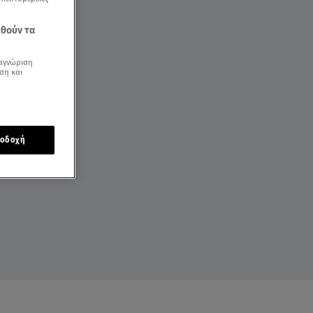
εθούν τα
αγνώριση
ση και
οδοχή