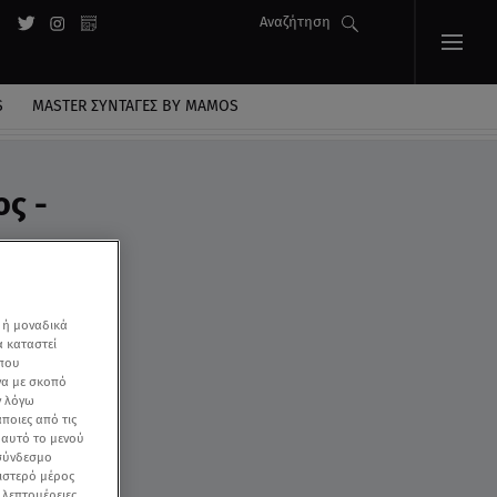
Αναζήτηση
S
MASTER ΣΥΝΤΑΓΈΣ BY MAMOS
ς -
 ή μοναδικά
α καταστεί
 που
να με σκοπό
ν λόγω
ποιες από τις
ε αυτό το μενού
 σύνδεσμο
ριστερό μέρος
ς λεπτομέρειες