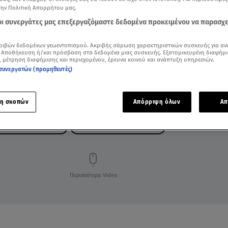
την Πολιτική Απορρήτου μας.
 οι συνεργάτες μας επεξεργαζόμαστε δεδομένα προκειμένου να παρασχ
ριβών δεδομένων γεωεντοπισμού. Ακριβής σάρωση χαρακτηριστικών συσκευής για αν
 Αποθήκευση ή/και πρόσβαση στα δεδομένα μιας συσκευής. Εξατομικευμένη διαφήμι
, μέτρηση διαφήμισης και περιεχομένου, έρευνα κοινού και ανάπτυξη υπηρεσιών.
συνεργατών (προμηθευτές)
η σκοπών
Απόρριψη όλων
Απ
ΙΑΣ ΠΑΠΑΝΙΚΟΛΑΟΥ
ΑΓΓΕΛΟΣ ΧΩΡΙΑΝΟΠΟΥΛΟΣ
Περισσότερα Video