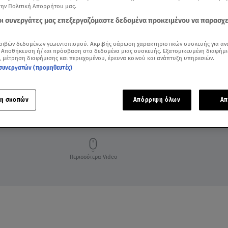
την Πολιτική Απορρήτου μας.
 οι συνεργάτες μας επεξεργαζόμαστε δεδομένα προκειμένου να παρασχ
ριβών δεδομένων γεωεντοπισμού. Ακριβής σάρωση χαρακτηριστικών συσκευής για αν
 Αποθήκευση ή/και πρόσβαση στα δεδομένα μιας συσκευής. Εξατομικευμένη διαφήμι
, μέτρηση διαφήμισης και περιεχομένου, έρευνα κοινού και ανάπτυξη υπηρεσιών.
συνεργατών (προμηθευτές)
η σκοπών
Απόρριψη όλων
Απ
ΑΦΑΝΙΣΗ
ΣΤΑΥΡΟΥΛΑ ΓΚΟΥΓΚΟΥΛΙΑ
Περισσότερα Video