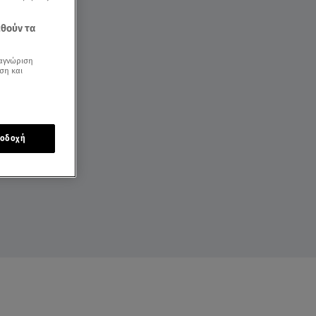
εθούν τα
αγνώριση
ση και
οδοχή