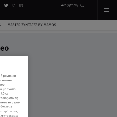
Αναζήτηση
S
MASTER ΣΥΝΤΑΓΈΣ BY MAMOS
deo
 ή μοναδικά
α καταστεί
 που
να με σκοπό
ν λόγω
ποιες από τις
ε αυτό το μενού
 σύνδεσμο
ριστερό μέρος
ς λεπτομέρειες