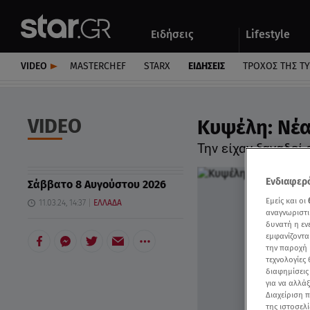
Αθλητικά
Quiz
Ειδήσεις
Lifestyle
Αυτοκίνητο
VIDEO
MASTERCHEF
STARX
ΕΙΔΉΣΕΙΣ
ΤΡΟΧΌΣ ΤΗΣ Τ
VIDEO
Κυψέλη: Νέα
Την είχαν ξαναδεί
Ενδιαφερό
Σάββατο 8 Αυγούστου 2026
Εμείς και οι
11.03.24, 14:37
ΕΛΛΑΔΑ
αναγνωριστι
δυνατή η ε
εμφανίζοντα
την παροχή 
τεχνολογίες
διαφημίσεις
για να αλλά
Διαχείριση 
της ιστοσελί