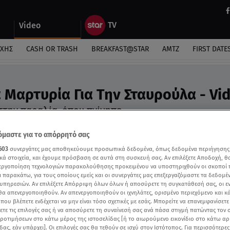
Video
ΎΧΗΣ
CASH OR TRASH
BREAKFAST@STAR
ΑΜΤΖ
FIRST DATE
 Μαρτυρία Για Την Σταυρούλα - Vi
 στην παραλία, όπου πνίγηπε
μαστε για το απόρρητό σας
603
συνεργάτες μας αποθηκεύουμε προσωπικά δεδομένα, όπως δεδομένα περιήγησης
κά στοιχεία, και έχουμε πρόσβαση σε αυτά στη συσκευή σας. Αν επιλέξετε Αποδοχή, θ
νεργοποίηση τεχνολογιών παρακολούθησης προκειμένου να υποστηριχθούν οι σκοποί
ι παρακάτω, για τους οποίους εμείς και οι συνεργάτες μας επεξεργαζόμαστε τα δεδομέ
υπηρεσιών. Αν επιλέξετε Απόρριψη όλων όλων ή αποσύρετε τη συγκατάθεσή σας, οι ε
 θα απενεργοποιηθούν. Αν απενεργοποιηθούν οι ιχνηλάτες, ορισμένο περιεχόμενο και κά
 που βλέπετε ενδέχεται να μην είναι τόσο σχετικές με εσάς. Μπορείτε να επανεμφανίσετ
ξετε τις επιλογές σας ή να αποσύρετε τη συναίνεσή σας ανά πάσα στιγμή πατώντας τον
προτιμήσεων στο κάτω μέρος της ιστοσελίδας [ή το αιωρούμενο εικονίδιο στο κάτω α
δας, εάν υπάρχει]. Οι επιλογές σας θα τεθούν σε ισχύ στον Ιστότοπος. Για περισσότερε