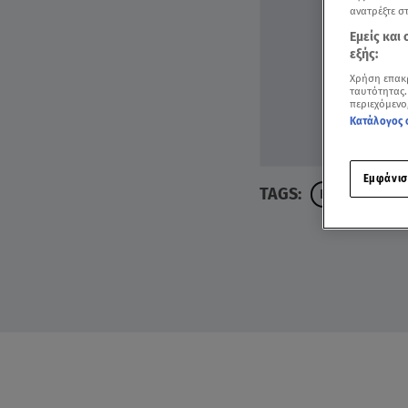
ανατρέξτε σ
Εμείς και
εξής:
Χρήση επακ
ταυτότητας.
περιεχόμενο
Κατάλογος 
Εμφάνισ
TAGS:
ΚΥΨΕΛΗ
ΕΞ