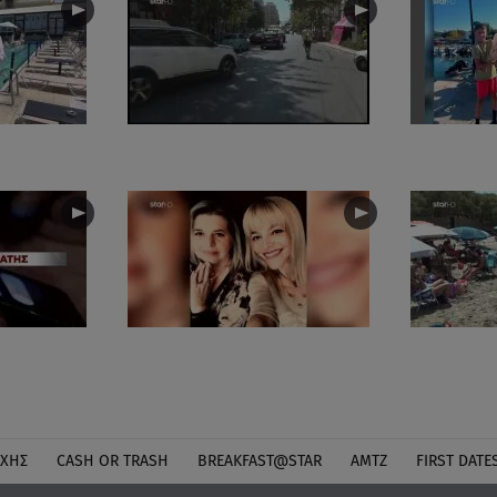
ΎΧΗΣ
CASH OR TRASH
BREAKFAST@STAR
ΑΜΤΖ
FIRST DATE