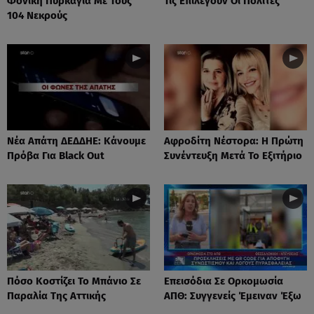
Φονική Πυρκαγιά Με Τους
Τις Επιλέγουν Οι Πολίτες
104 Νεκρούς
Νέα Απάτη ΔΕΔΔΗΕ: Κάνουμε
Αφροδίτη Νέστορα: H Πρώτη
Πρόβα Για Black Out
Συνέντευξη Μετά Το Εξιτήριο
Πόσο Κοστίζει Το Μπάνιο Σε
Επεισόδια Σε Ορκομωσία
Παραλία Της Αττικής
ΑΠΘ: Συγγενείς Έμειναν Έξω