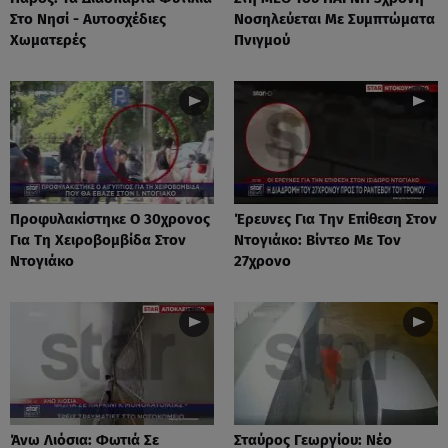
Στο Νησί - Αυτοσχέδιες
Νοσηλεύεται Με Συμπτώματα
Χωματερές
Πνιγμού
Προφυλακίστηκε Ο 30χρονος
Έρευνες Για Την Επίθεση Στον
Για Τη Χειροβομβίδα Στον
Ντογιάκο: Βίντεο Με Τον
Ντογιάκο
27χρονο
Άνω Λιόσια: Φωτιά Σε
Σταύρος Γεωργίου: Νέο