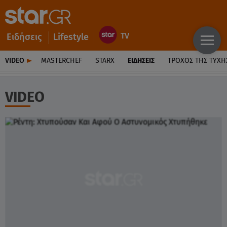
Ειδήσεις
Lifestyle
VIDEO
MASTERCHEF
STARX
ΕΙΔΉΣΕΙΣ
ΤΡΟΧΌΣ ΤΗΣ ΤΎΧΗ
VIDEO