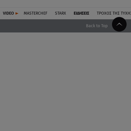
VIDEO
MASTERCHEF
STARX
ΕΙΔΉΣΕΙΣ
ΤΡΟΧΌΣ ΤΗΣ ΤΎΧΗ
Back to Top