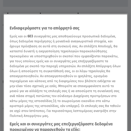
Ρέντη: Χτυπούσαν Και Αφού Ο
Αστυνομικός Χτυπήθηκε - Video
Ενδιαφερόμαστε για το απόρρητό σας
Εμείς και οι
603
συνεργάτες μας αποθηκεύουμε προσωπικά δεδομένα,
όπως δεδομένα περιήγησης ή μοναδικά αναγνωριστικά στοιχεία, και
έχουμε πρόσβαση σε αυτά στη συσκευή σας. Αν επιλέξετε Αποδοχή, θα
καταστεί δυνατή η ενεργοποίηση τεχνολογιών παρακολούθησης
προκειμένου να υποστηριχθούν οι σκοποί που εμφανίζονται παρακάτω,
για τους οποίους εμείς και οι συνεργάτες μας επεξεργαζόμαστε τα
δεδομένα με σκοπό την παροχή υπηρεσιών. Αν επιλέξετε Απόρριψη όλων
TAGS:
ΑΣΤΥΝΟΜΙΚΟΣ
ΡΕΝΤΗ
ΕΠΕΙΣΟΔΙΑ
ΕΠΙΘΕΣΗ
όλων ή αποσύρετε τη συγκατάθεσή σας, οι εν λόγω τεχνολογίες θα
απενεργοποιηθούν. Αν απενεργοποιηθούν οι ιχνηλάτες, ορισμένο
περιεχόμενο και κάποιες από τις διαφημίσεις που βλέπετε ενδέχεται να
ΦΩΤΟΒΟΛΙΔΑ
μην είναι τόσο σχετικές με εσάς. Μπορείτε να επανεμφανίσετε αυτό το
μενού για να αλλάξετε τις επιλογές σας ή να αποσύρετε τη συναίνεσή σας
ανά πάσα στιγμή πατώντας τον σύνδεσμο Διαχείριση προτιμήσεων στο
Κυριακή 9 Αυγούστου 2026
κάτω μέρος της ιστοσελίδας [ή το αιωρούμενο εικονίδιο στο κάτω
αριστερό μέρος της ιστοσελίδας, εάν υπάρχει]. Οι επιλογές σας θα τεθούν
15.12.23, 14:42
ΕΛΛΑΔΑ
σε ισχύ στον Ιστότοπος. Για περισσότερες λεπτομέρειες ανατρέξτε στην
Πολιτική Απορρήτου μας.
Εμείς και οι συνεργάτες μας επεξεργαζόμαστε δεδομένα
προκειμένου να παρασχεθούν τα εξής: