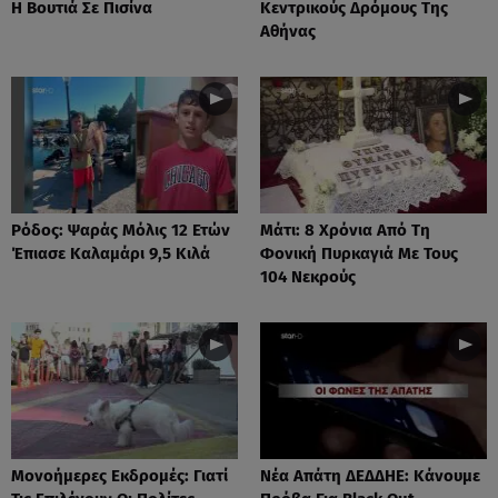
Η Βουτιά Σε Πισίνα
Κεντρικούς Δρόμους Της
Αθήνας
Ρόδος: Ψαράς Μόλις 12 Ετών
Μάτι: 8 Χρόνια Από Τη
Έπιασε Καλαμάρι 9,5 Κιλά
Φονική Πυρκαγιά Με Τους
104 Νεκρούς
Μονοήμερες Εκδρομές: Γιατί
Νέα Απάτη ΔΕΔΔΗΕ: Κάνουμε