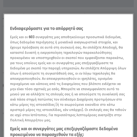
Αδερφή Φαίης: Ζητά Να Αλλάξει Φυλακή,
Μακριά Από Τη Μάνα Της - Video
Ενδιαφερόμαστε για το απόρρητό σας
Εμείς και οι
603
συνεργάτες μας αποθηκεύουμε προσωπικά δεδομένα,
όπως δεδομένα περιήγησης ή μοναδικά αναγνωριστικά στοιχεία, και
έχουμε πρόσβαση σε αυτά στη συσκευή σας. Αν επιλέξετε Αποδοχή, θα
καταστεί δυνατή η ενεργοποίηση τεχνολογιών παρακολούθησης
προκειμένου να υποστηριχθούν οι σκοποί που εμφανίζονται παρακάτω,
για τους οποίους εμείς και οι συνεργάτες μας επεξεργαζόμαστε τα
δεδομένα με σκοπό την παροχή υπηρεσιών. Αν επιλέξετε Απόρριψη όλων
TAGS:
όλων ή αποσύρετε τη συγκατάθεσή σας, οι εν λόγω τεχνολογίες θα
ΑΛΗΘΕΙΕΣ ΜΕ ΤΗ ΖΗΝΑ
ΦΑΙΗ
23ΧΡΟΝΗ ΦΑΙΗ
απενεργοποιηθούν. Αν απενεργοποιηθούν οι ιχνηλάτες, ορισμένο
περιεχόμενο και κάποιες από τις διαφημίσεις που βλέπετε ενδέχεται να
ΚΥΨΕΛΗ
ΔΟΛΟΦΟΝΙΑ
μην είναι τόσο σχετικές με εσάς. Μπορείτε να επανεμφανίσετε αυτό το
μενού για να αλλάξετε τις επιλογές σας ή να αποσύρετε τη συναίνεσή σας
ανά πάσα στιγμή πατώντας τον σύνδεσμο Διαχείριση προτιμήσεων στο
Πέμπτη 6 Αυγούστου 2026
κάτω μέρος της ιστοσελίδας [ή το αιωρούμενο εικονίδιο στο κάτω
αριστερό μέρος της ιστοσελίδας, εάν υπάρχει]. Οι επιλογές σας θα τεθούν
20.11.23, 14:52
ΕΛΛΑΔΑ
σε ισχύ στον Ιστότοπος. Για περισσότερες λεπτομέρειες ανατρέξτε στην
Πολιτική Απορρήτου μας.
Εμείς και οι συνεργάτες μας επεξεργαζόμαστε δεδομένα
προκειμένου να παρασχεθούν τα εξής: