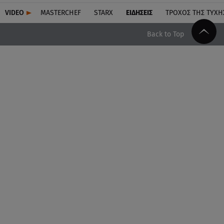
VIDEO
MASTERCHEF
STARX
ΕΙΔΉΣΕΙΣ
ΤΡΟΧΌΣ ΤΗΣ ΤΎΧΗ
Back to Top