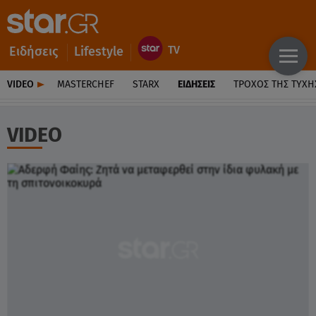
Ειδήσεις
Lifestyle
VIDEO
MASTERCHEF
STARX
ΕΙΔΉΣΕΙΣ
ΤΡΟΧΌΣ ΤΗΣ ΤΎΧΗ
VIDEO