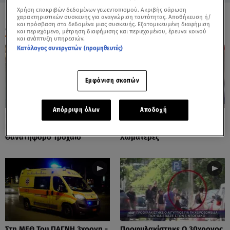
Χρήση επακριβών δεδομένων γεωεντοπισμού. Ακριβής σάρωση
χαρακτηριστικών συσκευής για αναγνώριση ταυτότητας. Αποθήκευση ή/
και πρόσβαση στα δεδομένα μιας συσκευής. Εξατομικευμένη διαφήμιση
ΟΛΑ ΤΑ ΒΙΝΤΕΟ
και περιεχόμενο, μέτρηση διαφήμισης και περιεχομένου, έρευνα κοινού
και ανάπτυξη υπηρεσιών.
Κατάλογος συνεργατών (προμηθευτές)
Εμφάνιση σκοπών
Απόρριψη όλων
Αποδοχή
Πόρτο Ράφτη: Bίντεο
Πάρος: Τα Διάσπαρτα Φυτίλια
Ντοκουμέντο Από Το
Στο Νησί - Αυτοσχέδιες
Θανατηφόρο Τροχαίο
Χωματερές
Στη ΜΕΘ Του ΠΑΓΝΗ 3χρονη -
Προφυλακίστηκε Ο 30χρονος