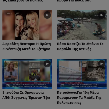
Τις Επιλέγουν Οι Πολίτες
Πρόβα Για Black Out
Αφροδίτη Νέστορα: H Πρώτη
Πόσο Κοστίζει Το Μπάνιο Σε
Συνέντευξη Μετά Το Εξιτήριο
Παραλία Της Αττικής
Επεισόδια Σε Ορκομωσία
Πετράλωνα:Για 16η Μέρα
ΑΠΘ: Συγγενείς Έμειναν Έξω
Παραμένουν Τα Μπάζα Της
Πολυκατοικίας