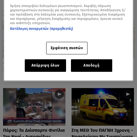
Χρήση επακριβών δεδομένων γεωεντοπισμού. Ακριβής σάρωση
ΟΛΑ ΤΑ ΒΙΝΤΕΟ
χαρακτηριστικών συσκευής για αναγνώριση ταυτότητας. Αποθήκευση ή/
και πρόσβαση στα δεδομένα μιας συσκευής. Εξατομικευμένη διαφήμιση
και περιεχόμενο, μέτρηση διαφήμισης και περιεχομένου, έρευνα κοινού
και ανάπτυξη υπηρεσιών.
Κατάλογος συνεργατών (προμηθευτές)
Εμφάνιση σκοπών
Φωτιές: Στάχτη Το Πράσινο
Πόρτο Ράφτη: Bίντεο
Απόρριψη όλων
Αποδοχή
Στολίδι Της Δυτικής Αττικής
Ντοκουμέντο Από Το
Θανατηφόρο Τροχαίο
Πάρος: Τα Διάσπαρτα Φυτίλια
Στη ΜΕΘ Του ΠΑΓΝΗ 3χρονη -
Στο Νησί - Αυτοσχέδιες
Νοσηλεύεται Με Συμπτώματα