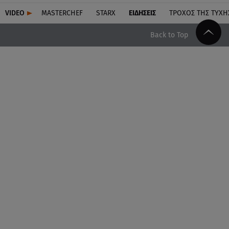
VIDEO
MASTERCHEF
STARX
ΕΙΔΉΣΕΙΣ
ΤΡΟΧΌΣ ΤΗΣ ΤΎΧΗ
Back to Top