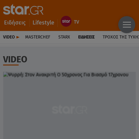
Ειδήσεις
Lifestyle
VIDEO
MASTERCHEF
STARX
ΕΙΔΉΣΕΙΣ
ΤΡΟΧΌΣ ΤΗΣ ΤΎΧΗ
VIDEO