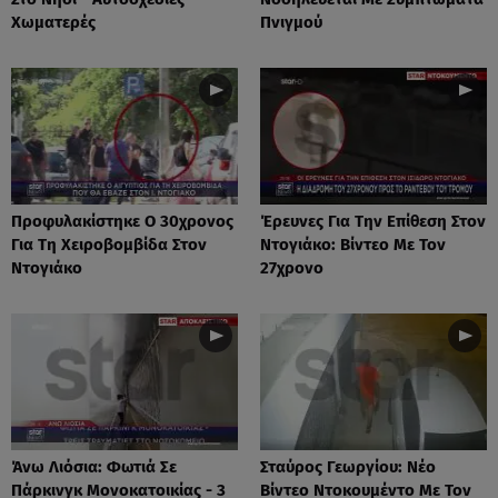
Χωματερές
Πνιγμού
Προφυλακίστηκε Ο 30χρονος
Έρευνες Για Την Επίθεση Στον
Για Τη Χειροβομβίδα Στον
Ντογιάκο: Βίντεο Με Τον
Ντογιάκο
27χρονο
Άνω Λιόσια: Φωτιά Σε
Σταύρος Γεωργίου: Νέο
Πάρκινγκ Μονοκατοικίας - 3
Βίντεο Ντοκουμέντο Με Τον