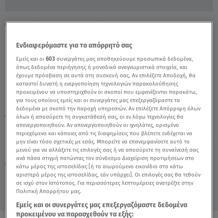
Ψυρρή: Στον Ανακριτή Ο 50χρονος Για
Βιασμό 17χρονου - Video
Ενδιαφερόμαστε για το απόρρητό σας
Εμείς και οι
603
συνεργάτες μας αποθηκεύουμε προσωπικά δεδομένα,
όπως δεδομένα περιήγησης ή μοναδικά αναγνωριστικά στοιχεία, και
έχουμε πρόσβαση σε αυτά στη συσκευή σας. Αν επιλέξετε Αποδοχή, θα
καταστεί δυνατή η ενεργοποίηση τεχνολογιών παρακολούθησης
προκειμένου να υποστηριχθούν οι σκοποί που εμφανίζονται παρακάτω,
για τους οποίους εμείς και οι συνεργάτες μας επεξεργαζόμαστε τα
δεδομένα με σκοπό την παροχή υπηρεσιών. Αν επιλέξετε Απόρριψη όλων
TAGS:
όλων ή αποσύρετε τη συγκατάθεσή σας, οι εν λόγω τεχνολογίες θα
ΨΥΡΡΗ
ΒΙΑΣΜΟΣ
ΑΛΗΘΕΙΕΣ ΜΕ ΤΗ ΖΗΝΑ
απενεργοποιηθούν. Αν απενεργοποιηθούν οι ιχνηλάτες, ορισμένο
περιεχόμενο και κάποιες από τις διαφημίσεις που βλέπετε ενδέχεται να
μην είναι τόσο σχετικές με εσάς. Μπορείτε να επανεμφανίσετε αυτό το
Κυριακή 9 Αυγούστου 2026
μενού για να αλλάξετε τις επιλογές σας ή να αποσύρετε τη συναίνεσή σας
ανά πάσα στιγμή πατώντας τον σύνδεσμο Διαχείριση προτιμήσεων στο
26.06.23, 17:12
ΕΛΛΑΔΑ
κάτω μέρος της ιστοσελίδας [ή το αιωρούμενο εικονίδιο στο κάτω
Πηγή: Αλήθειες με τη Ζήνα
αριστερό μέρος της ιστοσελίδας, εάν υπάρχει]. Οι επιλογές σας θα τεθούν
σε ισχύ στον Ιστότοπος. Για περισσότερες λεπτομέρειες ανατρέξτε στην
Πολιτική Απορρήτου μας.
Εμείς και οι συνεργάτες μας επεξεργαζόμαστε δεδομένα
προκειμένου να παρασχεθούν τα εξής: