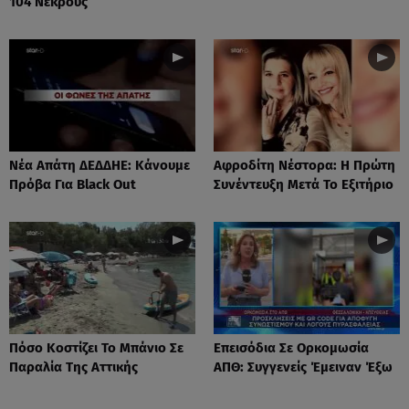
104 Νεκρούς
Νέα Απάτη ΔΕΔΔΗΕ: Κάνουμε
Αφροδίτη Νέστορα: H Πρώτη
Πρόβα Για Black Out
Συνέντευξη Μετά Το Εξιτήριο
Πόσο Κοστίζει Το Μπάνιο Σε
Επεισόδια Σε Ορκομωσία
Παραλία Της Αττικής
ΑΠΘ: Συγγενείς Έμειναν Έξω