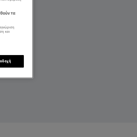
εθούν τα
αγνώριση
ση και
οδοχή