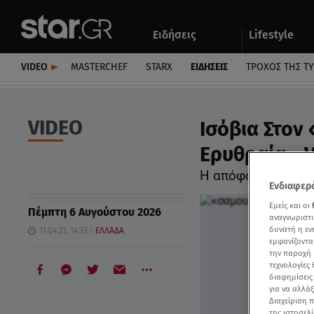
Αθλητικά
Quiz
Ειδήσεις
Lifestyle
Αυτοκίνητο
VIDEO
MASTERCHEF
STARX
ΕΙΔΉΣΕΙΣ
ΤΡΟΧΌΣ ΤΗΣ Τ
VIDEO
Ισόβια Στον
Ερυθραία - 
Η απόφαση του δι
Ενδιαφερό
Εμείς και οι
Πέμπτη 6 Αυγούστου 2026
αναγνωριστι
δυνατή η ε
11.04.23, 14:33
ΕΛΛΑΔΑ
εμφανίζοντα
την παροχή 
τεχνολογίες
διαφημίσεις
για να αλλά
Διαχείριση 
της ιστοσελί