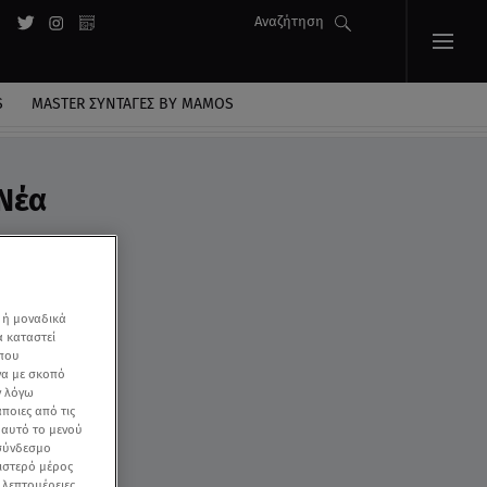
Αναζήτηση
S
MASTER ΣΥΝΤΑΓΈΣ BY MAMOS
 Νέα
 ή μοναδικά
α καταστεί
 που
να με σκοπό
ν λόγω
ποιες από τις
ε αυτό το μενού
 σύνδεσμο
ριστερό μέρος
ς λεπτομέρειες