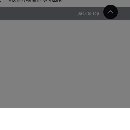
S
MASTER ΣΥΝΤΑΓΈΣ BY MAMOS
Back to Top