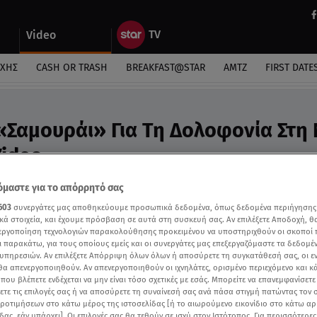
Video
ΎΧΗΣ
CASH OR TRASH
BREAKFAST@STAR
ΑΜΤΖ
FIRST DATE
 «Σαμουράι» Για Τη Δολοφονία Στη
Video
καστηρίου
μαστε για το απόρρητό σας
603
συνεργάτες μας αποθηκεύουμε προσωπικά δεδομένα, όπως δεδομένα περιήγησης
κά στοιχεία, και έχουμε πρόσβαση σε αυτά στη συσκευή σας. Αν επιλέξετε Αποδοχή, θ
νεργοποίηση τεχνολογιών παρακολούθησης προκειμένου να υποστηριχθούν οι σκοποί
ι παρακάτω, για τους οποίους εμείς και οι συνεργάτες μας επεξεργαζόμαστε τα δεδομέ
υπηρεσιών. Αν επιλέξετε Απόρριψη όλων όλων ή αποσύρετε τη συγκατάθεσή σας, οι ε
 θα απενεργοποιηθούν. Αν απενεργοποιηθούν οι ιχνηλάτες, ορισμένο περιεχόμενο και κά
 που βλέπετε ενδέχεται να μην είναι τόσο σχετικές με εσάς. Μπορείτε να επανεμφανίσετ
ξετε τις επιλογές σας ή να αποσύρετε τη συναίνεσή σας ανά πάσα στιγμή πατώντας τον
προτιμήσεων στο κάτω μέρος της ιστοσελίδας [ή το αιωρούμενο εικονίδιο στο κάτω α
δας, εάν υπάρχει]. Οι επιλογές σας θα τεθούν σε ισχύ στον Ιστότοπος. Για περισσότερε