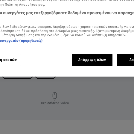
την Πολιτική Απορρήτου μας.
 οι συνεργάτες μας επεξεργαζόμαστε δεδομένα προκειμένου να παρασχ
ριβών δεδομένων γεωεντοπισμού. Ακριβής σάρωση χαρακτηριστικών συσκευής για αν
 Αποθήκευση ή/και πρόσβαση στα δεδομένα μιας συσκευής. Εξατομικευμένη διαφήμι
, μέτρηση διαφήμισης και περιεχομένου, έρευνα κοινού και ανάπτυξη υπηρεσιών.
συνεργατών (προμηθευτές)
η σκοπών
Απόρριψη όλων
Απ
ΔΟΛΟΦΟΝΙΕΣ
ΚΗΦΙΣΙΑ
Περισσότερα Video