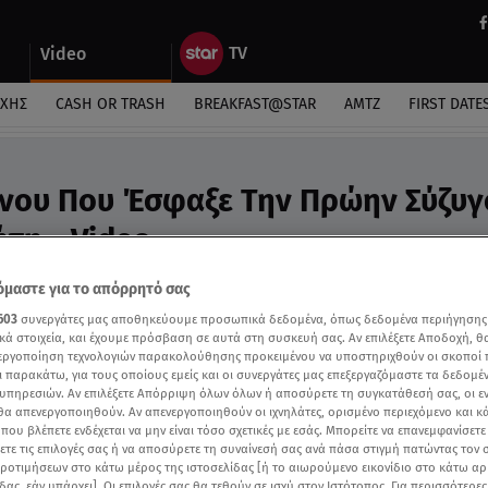
Video
ΎΧΗΣ
CASH OR TRASH
BREAKFAST@STAR
ΑΜΤΖ
FIRST DATE
νου Που Έσφαξε Την Πρώην Σύζυγ
ήτη - Video
 ο γυναικοκτόνος της 48χρονης Νεκταρίας
μαστε για το απόρρητό σας
603
συνεργάτες μας αποθηκεύουμε προσωπικά δεδομένα, όπως δεδομένα περιήγησης
κά στοιχεία, και έχουμε πρόσβαση σε αυτά στη συσκευή σας. Αν επιλέξετε Αποδοχή, θ
νεργοποίηση τεχνολογιών παρακολούθησης προκειμένου να υποστηριχθούν οι σκοποί
ι παρακάτω, για τους οποίους εμείς και οι συνεργάτες μας επεξεργαζόμαστε τα δεδομέ
υπηρεσιών. Αν επιλέξετε Απόρριψη όλων όλων ή αποσύρετε τη συγκατάθεσή σας, οι ε
 θα απενεργοποιηθούν. Αν απενεργοποιηθούν οι ιχνηλάτες, ορισμένο περιεχόμενο και κά
 που βλέπετε ενδέχεται να μην είναι τόσο σχετικές με εσάς. Μπορείτε να επανεμφανίσετ
ξετε τις επιλογές σας ή να αποσύρετε τη συναίνεσή σας ανά πάσα στιγμή πατώντας τον
προτιμήσεων στο κάτω μέρος της ιστοσελίδας [ή το αιωρούμενο εικονίδιο στο κάτω α
δας, εάν υπάρχει]. Οι επιλογές σας θα τεθούν σε ισχύ στον Ιστότοπος. Για περισσότερε