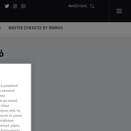
Αναζήτηση
S
MASTER ΣΥΝΤΑΓΈΣ BY MAMOS
ό
 ή μοναδικά
α καταστεί
 που
να με σκοπό
ν λόγω
ποιες από τις
ε αυτό το μενού
 σύνδεσμο
ριστερό μέρος
ς λεπτομέρειες