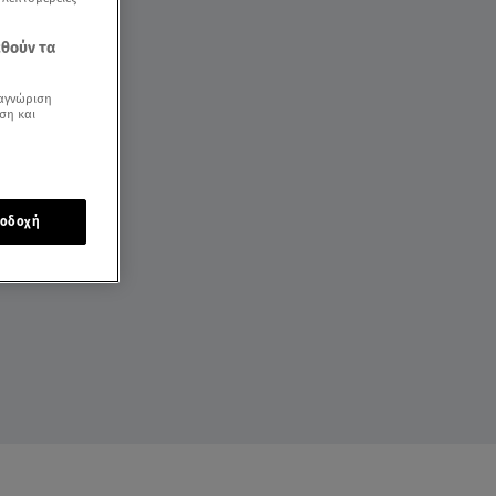
εθούν τα
αγνώριση
ση και
οδοχή