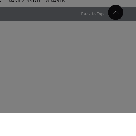
S
MASTER ΣΥΝΤΑΓΈΣ BY MAMOS
Back to Top