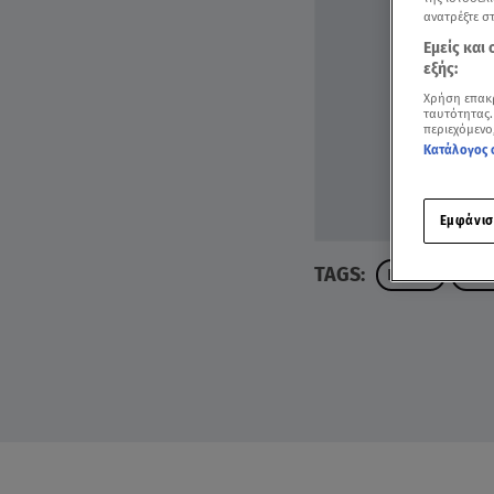
ανατρέξτε σ
Εμείς και
εξής:
Χρήση επακ
ταυτότητας.
περιεχόμενο
Κατάλογος 
Εμφάνισ
TAGS:
ΚΡΗΤΗ
ΓΥΝ