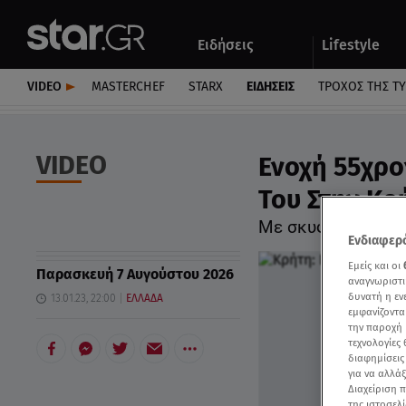
Αθλητικά
Quiz
Ειδήσεις
Lifestyle
Αυτοκίνητο
VIDEO
MASTERCHEF
STARX
ΕΙΔΉΣΕΙΣ
ΤΡΟΧΌΣ ΤΗΣ Τ
VIDEO
Ενοχή 55χρο
Του Στην Κρ
Με σκυφτό κεφάλι
Ενδιαφερό
Εμείς και οι
Παρασκευή 7 Αυγούστου 2026
αναγνωριστι
δυνατή η ε
13.01.23, 22:00
ΕΛΛΑΔΑ
εμφανίζοντα
την παροχή 
τεχνολογίες
διαφημίσεις
για να αλλά
Διαχείριση 
της ιστοσελί