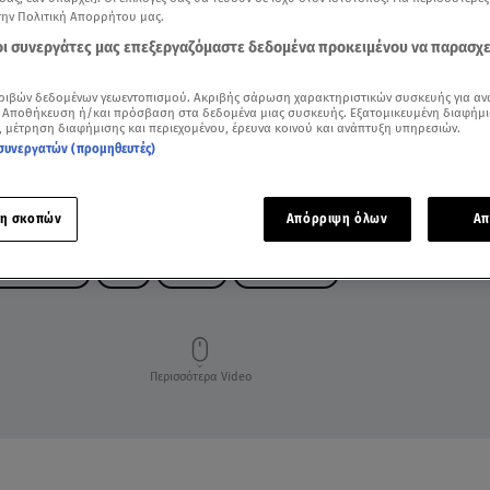
την Πολιτική Απορρήτου μας.
 οι συνεργάτες μας επεξεργαζόμαστε δεδομένα προκειμένου να παρασχ
ριβών δεδομένων γεωεντοπισμού. Ακριβής σάρωση χαρακτηριστικών συσκευής για αν
 Αποθήκευση ή/και πρόσβαση στα δεδομένα μιας συσκευής. Εξατομικευμένη διαφήμι
, μέτρηση διαφήμισης και περιεχομένου, έρευνα κοινού και ανάπτυξη υπηρεσιών.
συνεργατών (προμηθευτές)
η σκοπών
Απόρριψη όλων
Απ
ΑΙΚΟΚΤΟΝΙΑ
ΔΙΚΗ
ΕΝΟΧΗ
ΕΙΣΑΓΓΕΛΕΑΣ
Περισσότερα Video