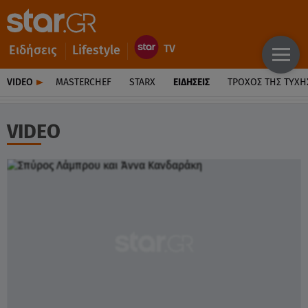
Ειδήσεις
Lifestyle
VIDEO
MASTERCHEF
STARX
ΕΙΔΉΣΕΙΣ
ΤΡΟΧΌΣ ΤΗΣ ΤΎΧΗ
VIDEO