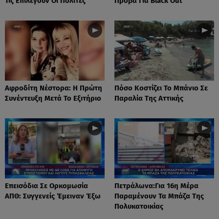
Τις Επιλέγουν Οι Πολίτες
Πρόβα Για Black Out
Αφροδίτη Νέστορα: H Πρώτη
Πόσο Κοστίζει Το Μπάνιο Σε
Συνέντευξη Μετά Το Εξιτήριο
Παραλία Της Αττικής
Επεισόδια Σε Ορκομωσία
Πετράλωνα:Για 16η Μέρα
ΑΠΘ: Συγγενείς Έμειναν Έξω
Παραμένουν Τα Μπάζα Της
Πολυκατοικίας