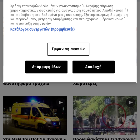
Χρήση επακριβών δεδομένων γεωεντοπισμού. Ακριβής σάρωση
χαρακτηριστικών συσκευής για αναγνώριση ταυτότητας. Αποθήκευση ή/
και πρόσβαση στα δεδομένα μιας συσκευής. Εξατομικευμένη διαφήμιση
ΟΛΑ ΤΑ ΒΙΝΤΕΟ
και περιεχόμενο, μέτρηση διαφήμισης και περιεχομένου, έρευνα κοινού
και ανάπτυξη υπηρεσιών.
Κατάλογος συνεργατών (προμηθευτές)
Εμφάνιση σκοπών
Απόρριψη όλων
Αποδοχή
Πόρτο Ράφτη: Bίντεο
Πάρος: Τα Διάσπαρτα Φυτίλια
Ντοκουμέντο Από Το
Στο Νησί - Αυτοσχέδιες
Θανατηφόρο Τροχαίο
Χωματερές
Στη ΜΕΘ Του ΠΑΓΝΗ 3χρονη -
Προφυλακίστηκε Ο 30χρονος