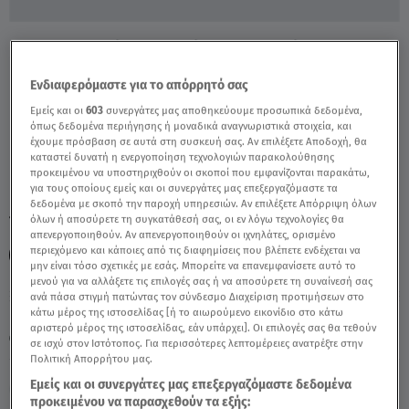
Γυναικοκτονία Πειραιά:«Όταν Υπάρχει
Πόνος, Δεν Υπάρχει Αγάπη - Video
Ενδιαφερόμαστε για το απόρρητό σας
Εμείς και οι
603
συνεργάτες μας αποθηκεύουμε προσωπικά δεδομένα,
όπως δεδομένα περιήγησης ή μοναδικά αναγνωριστικά στοιχεία, και
έχουμε πρόσβαση σε αυτά στη συσκευή σας. Αν επιλέξετε Αποδοχή, θα
καταστεί δυνατή η ενεργοποίηση τεχνολογιών παρακολούθησης
προκειμένου να υποστηριχθούν οι σκοποί που εμφανίζονται παρακάτω,
για τους οποίους εμείς και οι συνεργάτες μας επεξεργαζόμαστε τα
δεδομένα με σκοπό την παροχή υπηρεσιών. Αν επιλέξετε Απόρριψη όλων
TAGS:
όλων ή αποσύρετε τη συγκατάθεσή σας, οι εν λόγω τεχνολογίες θα
ΓΥΝΑΙΚΟΚΤΟΝΙΑ
ΠΕΙΡΑΙΑΣ
ΒΙΑ
απενεργοποιηθούν. Αν απενεργοποιηθούν οι ιχνηλάτες, ορισμένο
περιεχόμενο και κάποιες από τις διαφημίσεις που βλέπετε ενδέχεται να
ΑΝΝΑ ΚΑΝΔΑΡΑΚΗ
μην είναι τόσο σχετικές με εσάς. Μπορείτε να επανεμφανίσετε αυτό το
μενού για να αλλάξετε τις επιλογές σας ή να αποσύρετε τη συναίνεσή σας
ανά πάσα στιγμή πατώντας τον σύνδεσμο Διαχείριση προτιμήσεων στο
Παρασκευή 7 Αυγούστου 2026
κάτω μέρος της ιστοσελίδας [ή το αιωρούμενο εικονίδιο στο κάτω
αριστερό μέρος της ιστοσελίδας, εάν υπάρχει]. Οι επιλογές σας θα τεθούν
03.12.22, 23:22
ΕΛΛΑΔΑ
σε ισχύ στον Ιστότοπος. Για περισσότερες λεπτομέρειες ανατρέξτε στην
Πολιτική Απορρήτου μας.
Εμείς και οι συνεργάτες μας επεξεργαζόμαστε δεδομένα
προκειμένου να παρασχεθούν τα εξής: