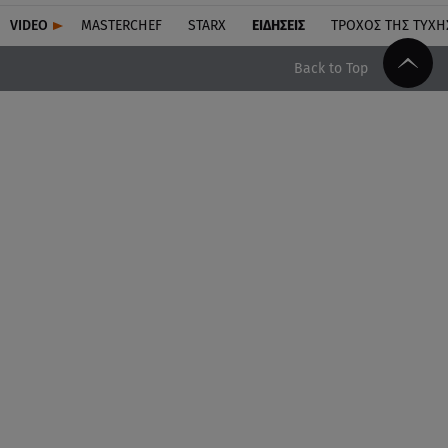
VIDEO
MASTERCHEF
STARX
ΕΙΔΉΣΕΙΣ
ΤΡΟΧΌΣ ΤΗΣ ΤΎΧΗ
Back to Top