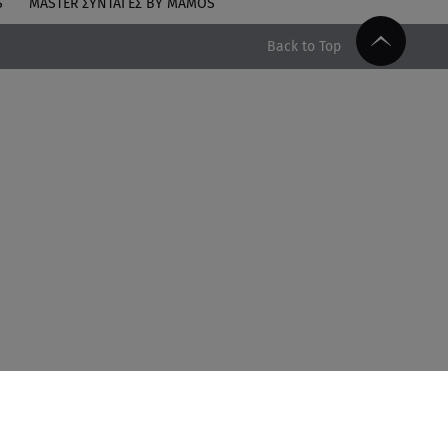
S
MASTER ΣΥΝΤΑΓΈΣ BY MAMOS
Back to Top