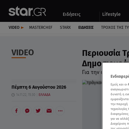
Αθλητικά
Quiz
Ειδήσεις
Lifestyle
Αυτοκίνητο
VIDEO
MASTERCHEF
STARX
ΕΙΔΉΣΕΙΣ
ΤΡΟΧΌΣ ΤΗΣ Τ
VIDEO
Περιουσία Τ
Δημοσιογρά
Για την υπόθεση τ
Ενδιαφερό
Εμείς και οι
Πέμπτη 6 Αυγούστου 2026
αναγνωριστι
δυνατή η ε
14.11.22, 15:30
ΕΛΛΑΔΑ
εμφανίζοντα
την παροχή 
τεχνολογίες
διαφημίσεις
για να αλλά
Διαχείριση 
της ιστοσελί