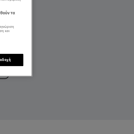
εθούν τα
αγνώριση
ση και
οδοχή
ΗΡΑ