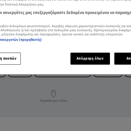
την Πολιτική Απορρήτου μας.
 οι συνεργάτες μας επεξεργαζόμαστε δεδομένα προκειμένου να παρασχ
ριβών δεδομένων γεωεντοπισμού. Ακριβής σάρωση χαρακτηριστικών συσκευής για αν
 Αποθήκευση ή/και πρόσβαση στα δεδομένα μιας συσκευής. Εξατομικευμένη διαφήμι
, μέτρηση διαφήμισης και περιεχομένου, έρευνα κοινού και ανάπτυξη υπηρεσιών.
συνεργατών (προμηθευτές)
η σκοπών
Απόρριψη όλων
Απ
ΑΣ
ΠΕΡΙΟΥΣΙΑ
ΓΙΩΡΓΟΣ ΤΡΑΓΚΑΣ ΠΕΡΙΟΥΣΙΑ
ΜΑΡΙΑ ΚΑΡΡΑ
Χ
Περισσότερα Video