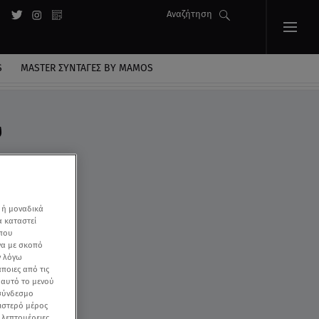
Αναζήτηση
S
MASTER ΣΥΝΤΑΓΈΣ BY MAMOS
υ
 ή μοναδικά
α καταστεί
 που
να με σκοπό
ν λόγω
ποιες από τις
ε αυτό το μενού
 σύνδεσμο
ριστερό μέρος
ς λεπτομέρειες