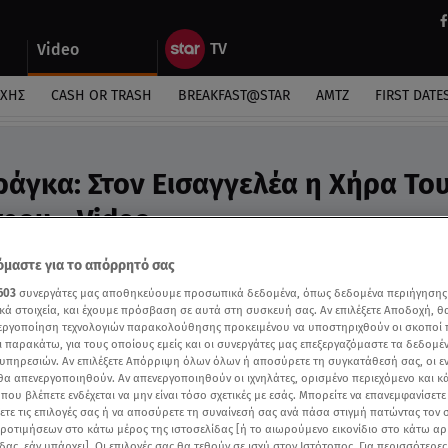
Video
ΎΧΗΣ
CASH OR TRASH
BREAKFAST@STAR
ΑΜΤΖ
FIRST DATE
ράγκα: Στον Εισαγγελέα η Χήρα Το
φου - Video
ης αμύθητης περιουσίας του δημοσιογράφου
μαστε για το απόρρητό σας
603
συνεργάτες μας αποθηκεύουμε προσωπικά δεδομένα, όπως δεδομένα περιήγησης
κά στοιχεία, και έχουμε πρόσβαση σε αυτά στη συσκευή σας. Αν επιλέξετε Αποδοχή, θ
νεργοποίηση τεχνολογιών παρακολούθησης προκειμένου να υποστηριχθούν οι σκοποί
ι παρακάτω, για τους οποίους εμείς και οι συνεργάτες μας επεξεργαζόμαστε τα δεδομέ
υπηρεσιών. Αν επιλέξετε Απόρριψη όλων όλων ή αποσύρετε τη συγκατάθεσή σας, οι ε
 θα απενεργοποιηθούν. Αν απενεργοποιηθούν οι ιχνηλάτες, ορισμένο περιεχόμενο και κά
 που βλέπετε ενδέχεται να μην είναι τόσο σχετικές με εσάς. Μπορείτε να επανεμφανίσετ
ξετε τις επιλογές σας ή να αποσύρετε τη συναίνεσή σας ανά πάσα στιγμή πατώντας τον
προτιμήσεων στο κάτω μέρος της ιστοσελίδας [ή το αιωρούμενο εικονίδιο στο κάτω α
δας, εάν υπάρχει]. Οι επιλογές σας θα τεθούν σε ισχύ στον Ιστότοπος. Για περισσότερε