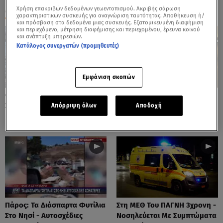
Χρήση επακριβών δεδομένων γεωεντοπισμού. Ακριβής σάρωση
ΟΛΑ ΤΑ ΒΙΝΤΕΟ
χαρακτηριστικών συσκευής για αναγνώριση ταυτότητας. Αποθήκευση ή/
και πρόσβαση στα δεδομένα μιας συσκευής. Εξατομικευμένη διαφήμιση
και περιεχόμενο, μέτρηση διαφήμισης και περιεχομένου, έρευνα κοινού
και ανάπτυξη υπηρεσιών.
Κατάλογος συνεργατών (προμηθευτές)
Εμφάνιση σκοπών
Φωτιές: Στάχτη Το Πράσινο
Πόρτο Ράφτη: Bίντεο
Στολίδι Της Δυτικής Αττικής
Ντοκουμέντο Από Το
Απόρριψη όλων
Αποδοχή
Θανατηφόρο Τροχαίο
Πάρος: Τα Διάσπαρτα Φυτίλια
Στη ΜΕΘ Του ΠΑΓΝΗ 3χρονη -
Στο Νησί - Αυτοσχέδιες
Νοσηλεύεται Με Συμπτώματα