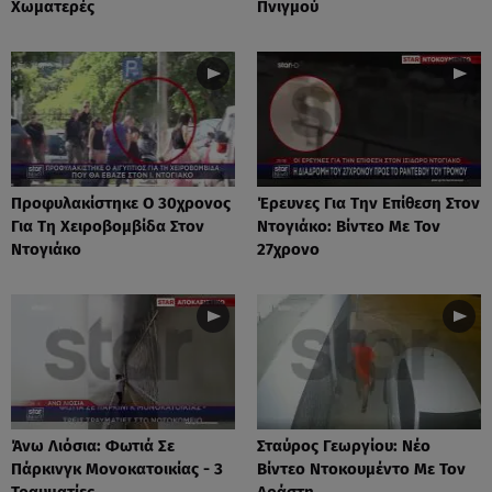
Χωματερές
Πνιγμού
Προφυλακίστηκε Ο 30χρονος
Έρευνες Για Την Επίθεση Στον
Για Τη Χειροβομβίδα Στον
Ντογιάκο: Βίντεο Με Τον
Ντογιάκο
27χρονο
Άνω Λιόσια: Φωτιά Σε
Σταύρος Γεωργίου: Νέο
Πάρκινγκ Μονοκατοικίας - 3
Βίντεο Ντοκουμέντο Με Τον
Τραυματίες
Δράστη