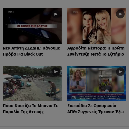
Νέα Απάτη ΔΕΔΔΗΕ: Κάνουμε
Αφροδίτη Νέστορα: H Πρώτη
Πρόβα Για Black Out
Συνέντευξη Μετά Το Εξιτήριο
Πόσο Κοστίζει Το Μπάνιο Σε
Επεισόδια Σε Ορκομωσία
Παραλία Της Αττικής
ΑΠΘ: Συγγενείς Έμειναν Έξω