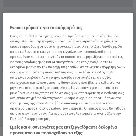
Βόλος: Νεαροί Άρπαξαν 2.500 Ευρώ Από
Ηλικιωμένο - Video
Ενδιαφερόμαστε για το απόρρητό σας
Εμείς και οι
603
συνεργάτες μας αποθηκεύουμε προσωπικά δεδομένα,
όπως δεδομένα περιήγησης ή μοναδικά αναγνωριστικά στοιχεία, και
έχουμε πρόσβαση σε αυτά στη συσκευή σας. Αν επιλέξετε Αποδοχή, θα
καταστεί δυνατή η ενεργοποίηση τεχνολογιών παρακολούθησης
προκειμένου να υποστηριχθούν οι σκοποί που εμφανίζονται παρακάτω,
για τους οποίους εμείς και οι συνεργάτες μας επεξεργαζόμαστε τα
δεδομένα με σκοπό την παροχή υπηρεσιών. Αν επιλέξετε Απόρριψη όλων
όλων ή αποσύρετε τη συγκατάθεσή σας, οι εν λόγω τεχνολογίες θα
TAGS:
ΒΟΛΟΣ
ΕΛΛΑΔΑ
ΤΑΣΟΥΛΑ ΠΑΠΑΝΙΚΟΛΑΟΥ
απενεργοποιηθούν. Αν απενεργοποιηθούν οι ιχνηλάτες, ορισμένο
περιεχόμενο και κάποιες από τις διαφημίσεις που βλέπετε ενδέχεται να
μην είναι τόσο σχετικές με εσάς. Μπορείτε να επανεμφανίσετε αυτό το
μενού για να αλλάξετε τις επιλογές σας ή να αποσύρετε τη συναίνεσή σας
Σάββατο 8 Αυγούστου 2026
ανά πάσα στιγμή πατώντας τον σύνδεσμο Διαχείριση προτιμήσεων στο
22.09.22, 16:05
ΕΛΛΑΔΑ
κάτω μέρος της ιστοσελίδας [ή το αιωρούμενο εικονίδιο στο κάτω
αριστερό μέρος της ιστοσελίδας, εάν υπάρχει]. Οι επιλογές σας θα τεθούν
σε ισχύ στον Ιστότοπος. Για περισσότερες λεπτομέρειες ανατρέξτε στην
Πολιτική Απορρήτου μας.
Εμείς και οι συνεργάτες μας επεξεργαζόμαστε δεδομένα
προκειμένου να παρασχεθούν τα εξής: