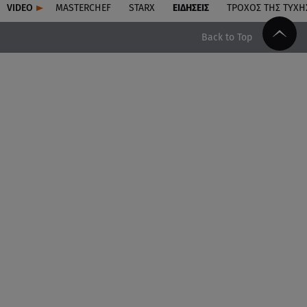
VIDEO
MASTERCHEF
STARX
ΕΙΔΉΣΕΙΣ
ΤΡΟΧΌΣ ΤΗΣ ΤΎΧΗ
Back to Top