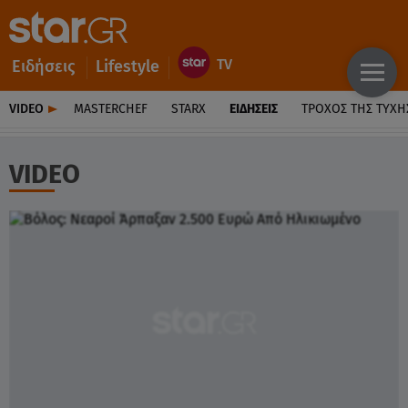
Ειδήσεις
Lifestyle
VIDEO
MASTERCHEF
STARX
ΕΙΔΉΣΕΙΣ
ΤΡΟΧΌΣ ΤΗΣ ΤΎΧΗ
VIDEO