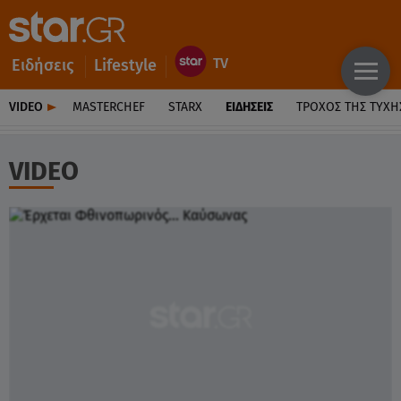
Ειδήσεις
Lifestyle
VIDEO
MASTERCHEF
STARX
ΕΙΔΉΣΕΙΣ
ΤΡΟΧΌΣ ΤΗΣ ΤΎΧΗ
VIDEO