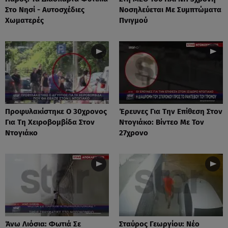
Στο Νησί - Αυτοσχέδιες
Νοσηλεύεται Με Συμπτώματα
Χωματερές
Πνιγμού
Προφυλακίστηκε Ο 30χρονος
Έρευνες Για Την Επίθεση Στον
Για Τη Χειροβομβίδα Στον
Ντογιάκο: Βίντεο Με Τον
Ντογιάκο
27χρονο
Άνω Λιόσια: Φωτιά Σε
Σταύρος Γεωργίου: Νέο