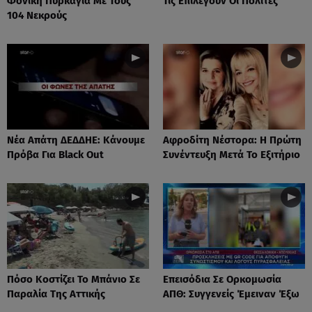
Φονική Πυρκαγιά Με Τους
Τις Επιλέγουν Οι Πολίτες
104 Νεκρούς
Νέα Απάτη ΔΕΔΔΗΕ: Κάνουμε
Αφροδίτη Νέστορα: H Πρώτη
Πρόβα Για Black Out
Συνέντευξη Μετά Το Εξιτήριο
Πόσο Κοστίζει Το Μπάνιο Σε
Επεισόδια Σε Ορκομωσία
Παραλία Της Αττικής
ΑΠΘ: Συγγενείς Έμειναν Έξω