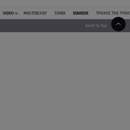
VIDEO
MASTERCHEF
STARX
ΕΙΔΉΣΕΙΣ
ΤΡΟΧΌΣ ΤΗΣ ΤΎΧΗ
Back to Top