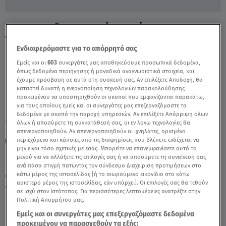
Έρχεται Φθινοπωρινός... Καύσωνας -
Video
Ενδιαφερόμαστε για το απόρρητό σας
Εμείς και οι
603
συνεργάτες μας αποθηκεύουμε προσωπικά δεδομένα,
όπως δεδομένα περιήγησης ή μοναδικά αναγνωριστικά στοιχεία, και
έχουμε πρόσβαση σε αυτά στη συσκευή σας. Αν επιλέξετε Αποδοχή, θα
καταστεί δυνατή η ενεργοποίηση τεχνολογιών παρακολούθησης
προκειμένου να υποστηριχθούν οι σκοποί που εμφανίζονται παρακάτω,
για τους οποίους εμείς και οι συνεργάτες μας επεξεργαζόμαστε τα
δεδομένα με σκοπό την παροχή υπηρεσιών. Αν επιλέξετε Απόρριψη όλων
TAGS:
ΚΑΙΡΟΣ
ΚΑΥΣΩΝΑΣ
ΦΘΙΝΟΠΩΡΟ
όλων ή αποσύρετε τη συγκατάθεσή σας, οι εν λόγω τεχνολογίες θα
απενεργοποιηθούν. Αν απενεργοποιηθούν οι ιχνηλάτες, ορισμένο
περιεχόμενο και κάποιες από τις διαφημίσεις που βλέπετε ενδέχεται να
ΘΟΔΩΡΗΣ ΚΟΛΛΥΔΑΣ
μην είναι τόσο σχετικές με εσάς. Μπορείτε να επανεμφανίσετε αυτό το
μενού για να αλλάξετε τις επιλογές σας ή να αποσύρετε τη συναίνεσή σας
ανά πάσα στιγμή πατώντας τον σύνδεσμο Διαχείριση προτιμήσεων στο
Δευτέρα 10 Αυγούστου 2026
κάτω μέρος της ιστοσελίδας [ή το αιωρούμενο εικονίδιο στο κάτω
αριστερό μέρος της ιστοσελίδας, εάν υπάρχει]. Οι επιλογές σας θα τεθούν
15.09.22, 15:44
ΕΛΛΑΔΑ
σε ισχύ στον Ιστότοπος. Για περισσότερες λεπτομέρειες ανατρέξτε στην
Πολιτική Απορρήτου μας.
Εμείς και οι συνεργάτες μας επεξεργαζόμαστε δεδομένα
προκειμένου να παρασχεθούν τα εξής: