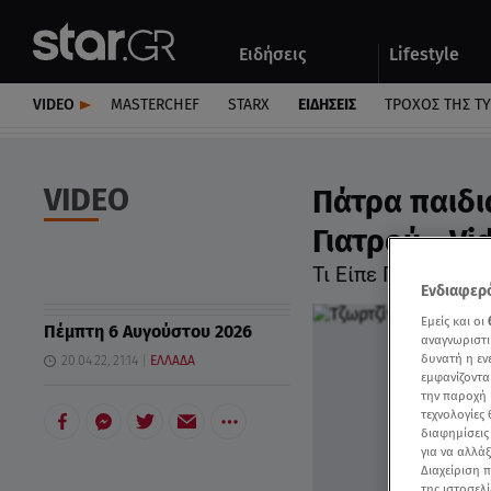
Αθλητικά
Quiz
Ειδήσεις
Lifestyle
Αυτοκίνητο
VIDEO
MASTERCHEF
STARX
ΕΙΔΉΣΕΙΣ
ΤΡΟΧΌΣ ΤΗΣ Τ
VIDEO
Πάτρα παιδι
Γιατρού - Vi
Τι Είπε Για Τα Επε
Ενδιαφερό
Εμείς και οι
Πέμπτη 6 Αυγούστου 2026
αναγνωριστι
δυνατή η ε
20.04.22, 21:14
ΕΛΛΑΔΑ
εμφανίζοντα
την παροχή 
τεχνολογίες
διαφημίσεις
για να αλλά
Διαχείριση 
της ιστοσελί