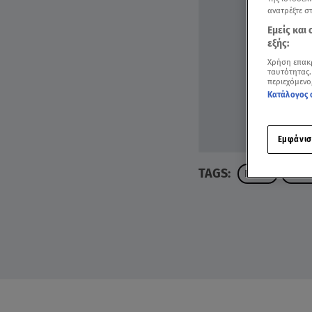
ανατρέξτε σ
Εμείς και
εξής:
Χρήση επακ
ταυτότητας.
περιεχόμενο
Κατάλογος 
Εμφάνισ
TAGS:
ΠΑΤΡΑ
ΤΖΩΡ