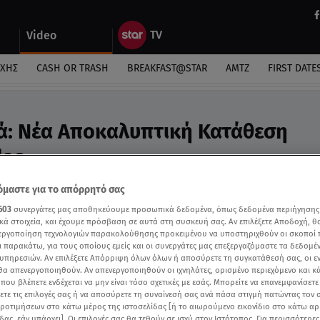
Video
ΎΧΗΣ
CASH OR TRASH
BREAKFAST@STAR
ΑΜΤΖ
FIRST DATE
ά: Νέα Αποκαλυπτική Κατάθεση
deo
ισόδια Της Τζωρτζίνας
μαστε για το απόρρητό σας
603
συνεργάτες μας αποθηκεύουμε προσωπικά δεδομένα, όπως δεδομένα περιήγησης
κά στοιχεία, και έχουμε πρόσβαση σε αυτά στη συσκευή σας. Αν επιλέξετε Αποδοχή, θ
νεργοποίηση τεχνολογιών παρακολούθησης προκειμένου να υποστηριχθούν οι σκοποί
ι παρακάτω, για τους οποίους εμείς και οι συνεργάτες μας επεξεργαζόμαστε τα δεδομέ
υπηρεσιών. Αν επιλέξετε Απόρριψη όλων όλων ή αποσύρετε τη συγκατάθεσή σας, οι ε
 θα απενεργοποιηθούν. Αν απενεργοποιηθούν οι ιχνηλάτες, ορισμένο περιεχόμενο και κά
 που βλέπετε ενδέχεται να μην είναι τόσο σχετικές με εσάς. Μπορείτε να επανεμφανίσετ
ξετε τις επιλογές σας ή να αποσύρετε τη συναίνεσή σας ανά πάσα στιγμή πατώντας τον
προτιμήσεων στο κάτω μέρος της ιστοσελίδας [ή το αιωρούμενο εικονίδιο στο κάτω α
δας, εάν υπάρχει]. Οι επιλογές σας θα τεθούν σε ισχύ στον Ιστότοπος. Για περισσότερε