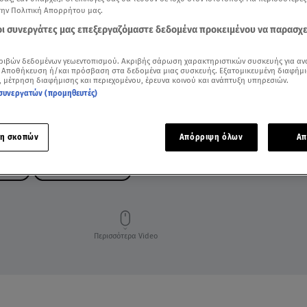
την Πολιτική Απορρήτου μας.
 οι συνεργάτες μας επεξεργαζόμαστε δεδομένα προκειμένου να παρασχ
ριβών δεδομένων γεωεντοπισμού. Ακριβής σάρωση χαρακτηριστικών συσκευής για αν
 Αποθήκευση ή/και πρόσβαση στα δεδομένα μιας συσκευής. Εξατομικευμένη διαφήμι
, μέτρηση διαφήμισης και περιεχομένου, έρευνα κοινού και ανάπτυξη υπηρεσιών.
συνεργατών (προμηθευτές)
η σκοπών
Απόρριψη όλων
Απ
ΤΖΙΝΑ
ΡΟΥΛΑ ΠΙΣΠΙΡΙΓΚΟΥ
Περισσότερα Video