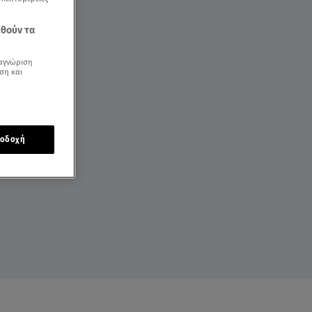
εθούν τα
αγνώριση
ση και
οδοχή