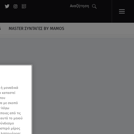
Αναζήτηση
S
MASTER ΣΥΝΤΑΓΈΣ BY MAMOS
 ή μοναδικά
α καταστεί
 που
να με σκοπό
ν λόγω
ποιες από τις
ε αυτό το μενού
 σύνδεσμο
ριστερό μέρος
ς λεπτομέρειες