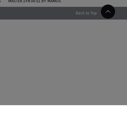
S
MASTER ΣΥΝΤΑΓΈΣ BY MAMOS
Back to Top